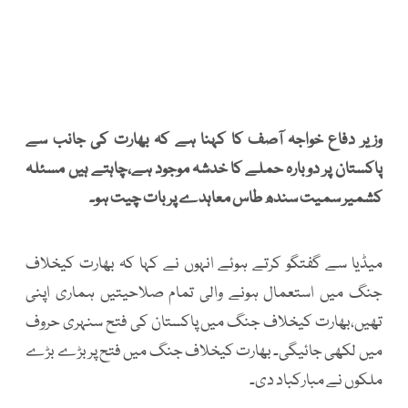
وزیر دفاع خواجہ آصف کا کہنا ہے کہ بھارت کی جانب سے
پاکستان پر دوبارہ حملے کا خدشہ موجود ہے،چاہتے ہیں مسئلہ
کشمیر سمیت سندھ طاس معاہدے پر بات چیت ہو۔
میڈیا سے گفتگو کرتے ہوئے انہوں نے کہا کہ بھارت کیخلاف
جنگ میں استعمال ہونے والی تمام صلاحیتیں ہماری اپنی
تھیں،بھارت کیخلاف جنگ میں پاکستان کی فتح سنہری حروف
میں لکھی جائیگی۔ بھارت کیخلاف جنگ میں فتح پر بڑے بڑے
ملکوں نے مبارکباد دی۔