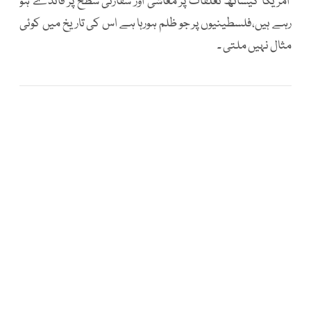
امریکا کیساتھ تعلقات پر معاشی اور سفارتی سطح پر فائدے ہو
رہے ہیں،فلسطینیوں پر جو ظلم ہورہا ہے اس کی تاریخ میں کوئی
مثال نہیں ملتی ۔