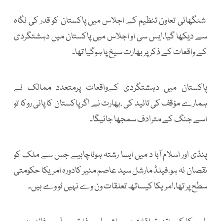
شنگھائی تعاون تنظیم کے اجلاس میں پاکستان کو قدر کی نگاہ
سے دیکھا گیا،ایس سی او اجلاس میں پاکستان میں دہشتگردی
کے واقعات کے ذکر پر بھارت سیخ پا ہوگیا تھا۔
پاکستان میں دہشتگردی کےواقعات پرمتعدد ممالک نے
ہمارے مؤقف کی تائید کی ،بھارت نے اگر پاکستان کا پانی روکا تو
اسے جنگ کے مترادف سمجھا جائیگا۔
پنڈی اور اسلام آبا د میں ایسا رشتہ ہوناچاہیے جس سے ملک کو
نقصان نہ ہو،فیلڈ مارشل سید عاصم منیر کادورہ امریکا حکومتی
سطح پر تھا،امریکا کیساتھ تعلقات ون وے نہیں ٹو وے ہیں۔