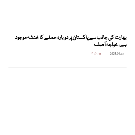
بھارت کی جانب سے پاکستان پر دوبارہ حملے کا خدشہ موجود
ہے، خواجہ آصف
جون 30, 2025
ویب ڈیسک