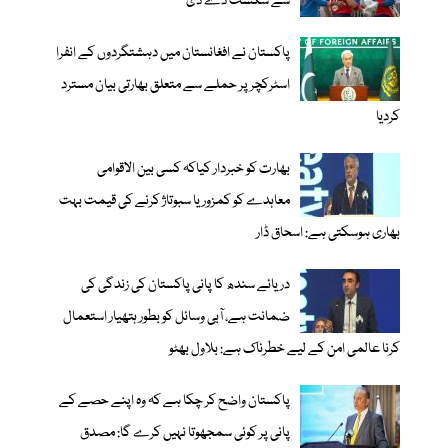
سے شکست دے دی
پاکستان نے افغانستان میں دہشتگردوں کے انفرا
اسٹرکچر پر حملے سے متعلق بھارتی بیان مسترد
کردیا
بھارت کو خبردار کیاکہ کسی بین الاقوامی
معاہدے کو کمزور یا سبوتاژ کرنے کی قیمت بہت
بھاری ہوسکتی ہے: اسحاق ڈار
دریائے سندھ کا پانی پاکستان کی زندگی کی
ضمانت ہے، آبی وسائل کو بطور ہتھیار استعمال
کرنا عالمی امن کے لیے خطرناک ہے: بلاول بھٹو
پاکستان واضح کر چکا ہے کہ وہ اپنے حصے کے
پانی پر کوئی سمجھوتا نہیں کرے گا: مصدق