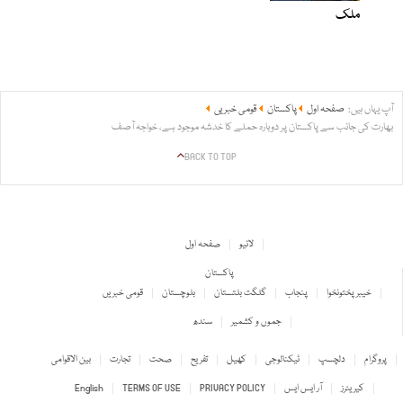
ملک
آپ یہاں ہیں:
صفحہ اول
پاکستان
قومی خبریں
بھارت کی جانب سے پاکستان پر دوبارہ حملے کا خدشہ موجود ہے، خواجہ آصف
BACK TO TOP
لائیو
صفحہ اول
پاکستان
خیبر پختونخوا
پنجاب
گلگت بلتستان
بلوچستان
قومی خبریں
جموں و کشمیر
سندھ
پروگرام
دلچسپ
ٹیکنالوجی
کھیل
تفریح
صحت
تجارت
بین الاقوامی
کیریئرز
آر ایس ایس
PRIVACY POLICY
TERMS OF USE
English