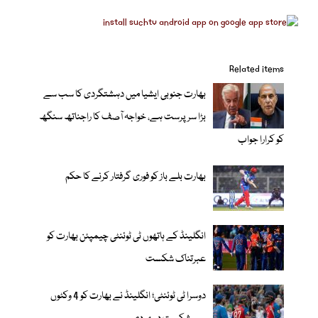
Related items
بھارت جنوبی ایشیا میں دہشتگردی کا سب سے
بڑا سرپرست ہے، خواجہ آصف کا راجناتھ سنگھ
کو کرارا جواب
بھارت بلے باز کو فوری گرفتار کرنے کا حکم
انگلینڈ کے ہاتھوں ٹی ٹوئنٹی چیمپئن بھارت کو
عبرتناک شکست
دوسرا ٹی ٹوئنٹی؛ انگلینڈ نے بھارت کو 4 وکٹوں