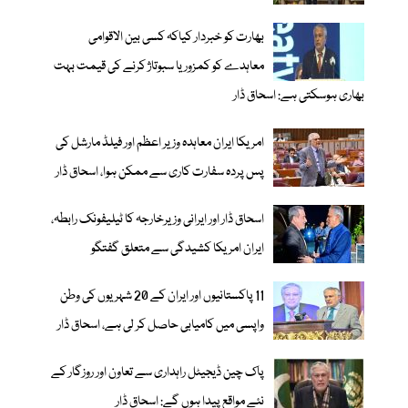
بھارت کو خبردار کیاکہ کسی بین الاقوامی
معاہدے کو کمزور یا سبوتاژ کرنے کی قیمت بہت
بھاری ہوسکتی ہے: اسحاق ڈار
امریکا ایران معاہدہ وزیر اعظم اور فیلڈ مارشل کی
پس پردہ سفارت کاری سے ممکن ہوا، اسحاق ڈار
اسحاق ڈار اور ایرانی وزیرخارجہ کا ٹیلیفونک رابطہ،
ایران امریکا کشیدگی سے متعلق گفتگو
11 پاکستانیوں اور ایران کے 20 شہریوں کی وطن
واپسی میں کامیابی حاصل کر لی ہے، اسحاق ڈار
پاک چین ڈیجیٹل راہداری سے تعاون اور روزگار کے
نئے مواقع پیدا ہوں گے: اسحاق ڈار