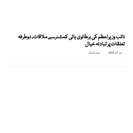
نائب وزیراعظم کی برطانوی ہائی کمشنرسے ملاقات، دوطرفہ
تعلقات پر تبادلہ خیال
جون 27, 2025
ویب ڈیسک