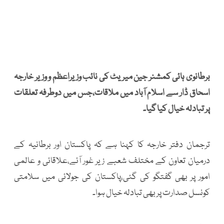
برطانوی ہائی کمشنر جین میریٹ کی نائب وزیراعظم و وزیر خارجہ
اسحاق ڈار سے اسلام آباد میں ملاقات،جس میں دوطرفہ تعلقات
پر تبادلہ خیال کیا گیا۔
ترجمان دفتر خارجہ کا کہنا ہے کہ پاکستان اور برطانیہ کے
درمیان تعاون کے مختلف شعبے زیر غور آئے،علاقائی و عالمی
امور پر بھی گفتگو کی گئی،پاکستان کی جولائی میں سلامتی
کونسل صدارت پر بھی تبادلہ خیال ہوا۔