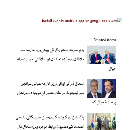
Related items
وزیرِ خارجہ اسحاق ڈار کی چینی وزیر خارجہ سے
ملاقات، دوطرفہ تعلقات اور علاقائی امور پر تبادلہ
خیال
اسحاق ڈار کی ایرانی وزیر خارجہ عباس عراقچی
سے ٹیلیفونک رابطہ، خطے کی موجودہ صورتحال
پر تبادلۂ خیال کیا
پاکستان اور کروشیا کے درمیان خیرسگالی، باہمی
اعتماد کے مضبوط روابط موجود ہیں: اسحاق ڈار