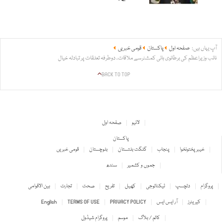
آپ یہاں ہیں:
صفحہ اول
پاکستان
قومی خبریں
نائب وزیراعظم کی برطانوی ہائی کمشنرسے ملاقات، دوطرفہ تعلقات پر تبادلہ خیال
BACK TO TOP
لائیو
صفحہ اول
پاکستان
خیبر پختونخوا
پنجاب
گلگت بلتستان
بلوچستان
قومی خبریں
جموں و کشمیر
سندھ
پروگرام
دلچسپ
ٹیکنالوجی
کھیل
تفریح
صحت
تجارت
بین الاقوامی
کیریئرز
آر ایس ایس
PRIVACY POLICY
TERMS OF USE
English
کالم / بلاگ
موسم
پروگرام شیڈول