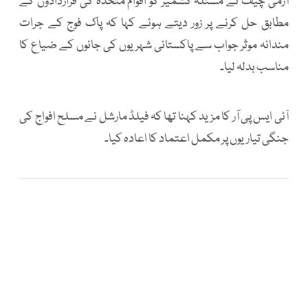
آرمی چیف نے مسئلہ کشمیر کو اقوام متحدہ کی قراردادوں کے
مطابق حل کرنے پر زور دیتے ہوئے کہا کہ پاک فوج کے جرات
مندانہ موثر جواب سے پاکستانی شہریوں کی جانوں کے ضیاع کا
مناسب بدلہ لیا۔
آئی ایس پی آر کا مزید کہنا تھا کہ فیلڈ مارشل نے مسلح افواج کی
جنگی تیاریوں پر مکمل اعتماد کا اعادہ کیا۔