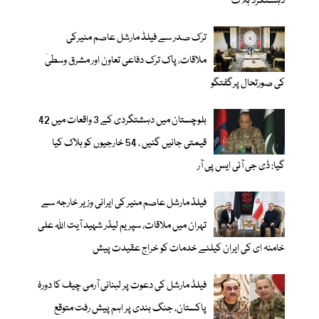
دہشتگرد ہلاک
ترک صدر سے فیلڈ مارشل عاصم منیرکی
ملاقات، پاک ترک دفاعی تعاون اور مشرق وسطیٰ
کی صورتحال پرگفتگو
بلوچستان میں دہشتگردی کے 3 واقعات میں 42
قیمتی جانیں گئیں ، 54 خارجیوں کو ہلاک کیا
گیا: ڈی جی آئی ایس پی آر
فیلڈ مارشل عاصم منیر کی ایرانی وزیر خارجہ سے
تہران میں ملاقات، سپریم لیڈر شہید آیت اللہ علی
خامنہ ای کی ایران کیلئے خدمات کو خراج عقیدت پیش
فیلڈ مارشل کی دعوت پر لبنانی آرمی چیف کا دورۂ
پاکستان، جنگ بندی پر اہم پیش رفت متوقع