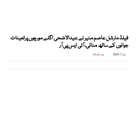
فیلڈ مارشل عاصم منیر نے عیدالاضحی اگلے مورچوں پرتعینات
جوانوں کے ساتھ منائی، آئی ایس پی آر
جون 7, 2025
ویب ڈیسک