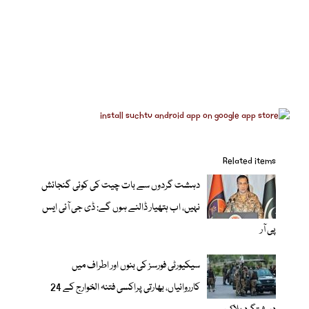
Related items
دہشت گردوں سے بات چیت کی کوئی گنجائش
نہیں، اب ہتھیار ڈالنے ہوں گے: ڈی جی آئی ایس
پی آر
سیکیورٹی فورسز کی بنوں اور اطراف میں
کارروائیاں، بھارتی پراکسی فتنہ الخوارج کے 24