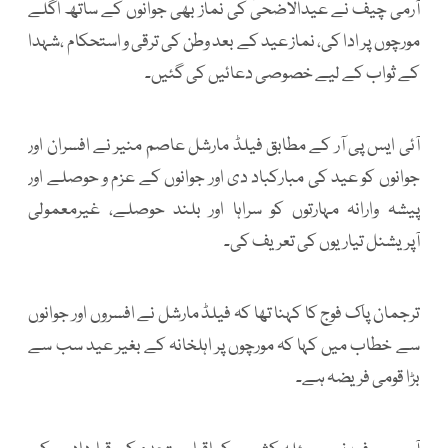
آرمی چیف نے عیدالاضحیٰ کی نماز بھی جوانوں کے ساتھ اگلے
مورچوں پر ادا کی، نماز عید کے بعد وطن کی ترقی و استحکام ،شہدا
کے ثواب کے لیے خصوصی دعائیں کی گئیں۔
آئی ایس پی آر کے مطابق فیلڈ مارشل عاصم منیر نے افسران اور
جوانوں کو عید کی مبارکباد دی اور جوانوں کے عزم و حوصلے اور
پیشہ وارانہ مہارتوں کو سراہا اور بلند حوصلے، غیرمعمولی
آپریشنل تیاریوں کی تعریف کی۔
ترجمان پاک فوج کا کہنا تھا کہ فیلڈ مارشل نے افسروں اور جوانوں
سے خطاب میں کہا کہ مورچوں پر اہلخانہ کے بغیر عید سب سے
بڑا قومی فریضہ ہے۔