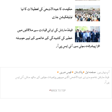
حکومت کا عیدالاضحیٰ کی تعطیلات کا نیا
نوٹیفکیشن جاری
فیلڈ مارشل کی ایرانی قیادت سے ملاقاتوں میں
خطے کی کشیدگی کے خاتمے کے لیے حوصلہ
افزا پیشرفت ہوئی ہے، آئی ایس پی آر
آپ یہاں ہیں:
صفحہ اول
پاکستان
قومی خبریں
فیلڈ مارشل عاصم منیر نے عیدالاضحی اگلے مورچوں پرتعینات جوانوں کے ساتھ منائی، آئی ایس
پی آر
BACK TO TOP