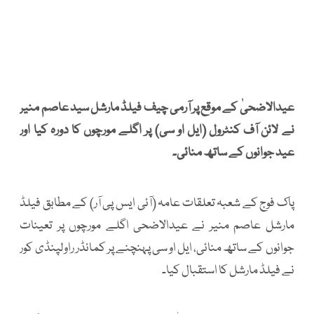
عیدالاضحیٰ کے موقع پر آرمی چیف فیلڈ مارشل سید عاصم منیر
نے لائن آف کنٹرول (ایل او سی) پر اگلے مورچوں کا دورہ کیا اور
عید جوانوں کے ساتھ منائی۔
پاک فوج کے شعبہ تعلقات عامہ (آئی ایس پی آر) کے مطابق فیلڈ
مارشل عاصم منیر نے عیدالاضحی اگلے مورچوں پر تعینات
جوانوں کے ساتھ منائی، ایل او سی پہنچنے پر کمانڈر راولپنڈی کور
نے فیلڈ مارشل کا استقبال کیا۔