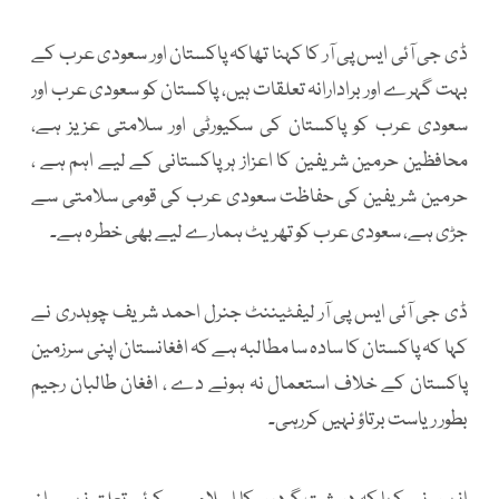
ڈی جی آئی ایس پی آر کا کہنا تھاکہ پاکستان اور سعودی عرب کے
بہت گہرے اور برادارانہ تعلقات ہیں، پاکستان کو سعودی عرب اور
سعودی عرب کو پاکستان کی سکیورٹی اور سلامتی عزیز ہے،
محافظین حرمین شریفین کا اعزاز ہر پاکستانی کے لیے اہم ہے ،
حرمین شریفین کی حفاظت سعودی عرب کی قومی سلامتی سے
جڑی ہے، سعودی عرب کو تھریٹ ہمارے لیے بھی خطرہ ہے۔
ڈی جی آئی ایس پی آر لیفٹیننٹ جنرل احمد شریف چوہدری نے
کہا کہ پاکستان کا سادہ سا مطالبہ ہے کہ افغانستان اپنی سرزمین
پاکستان کے خلاف استعمال نہ ہونے دے ، افغان طالبان رجیم
بطور ریاست برتاؤ نہیں کررہی۔