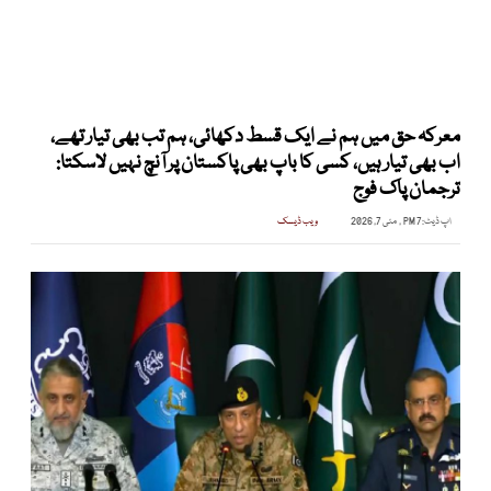
معرکہ حق میں ہم نے ایک قسط دکھائی، ہم تب بھی تیار تھے،
اب بھی تیار ہیں، کسی کا باپ بھی پاکستان پر آنچ نہیں لاسکتا:
ترجمان پاک فوج
اپ ڈیٹ:
7 PM , مئی 7, 2026
ویب ڈیسک