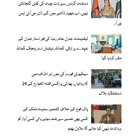
دہشت گردوں سے بات چیت کی کوئی گنجائش
نہیں، اب ہتھیار ڈالنے ہوں گے: ڈی جی آئی ایس
پی آر
لیفٹیننٹ جنرل عامر رضا کی فور اسٹار جنرل کے
عہدے پر ترقی، کمانڈر نیشنل اسٹریٹجک کمانڈ
مقرر کردیا گیا
سیکیورٹی فورسز کی بنوں اور اطراف میں
کارروائیاں، بھارتی پراکسی فتنہ الخوارج کے 24
دہشتگرد ہلاک
پاک فوج کے خلاف کشمیر سمیت ملک کے
کسی بھی حصے سے بلند ہونے والی کسی آواز کو
برداشت نہیں کیا جائے گا: بلاول بھٹو