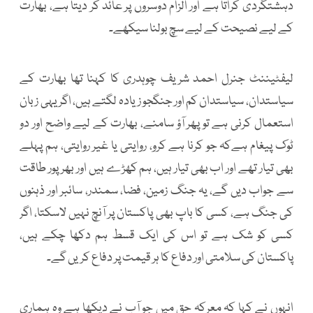
دہشتگردی کراتا ہے اور الزام دوسروں پر عائد کر دیتا ہے، بھارت
کے لیے نصیحت کے لیے سچ بولنا سیکھے۔
لیفٹیننٹ جنرل احمد شریف چوہدری کا کہنا تھا بھارت کے
سیاستدان، سیاستدان کم اور جنگجو زیادہ لگتے ہیں، اگر یہی زبان
استعمال کرنی ہے تو پھر آؤ سامنے، بھارت کے لیے واضح اور دو
ٹوک پیغام ہےکہ جو کرنا ہے کرو، روایتی یا غیر روایتی، ہم پہلے
بھی تیار تھے اور اب بھی تیار ہیں، ہم کھڑے ہیں اور بھرپور طاقت
سے جواب دیں گے، یہ جنگ زمین، فضا، سمندر، سائبر اور ذہنوں
کی جنگ ہے، کسی کا باپ بھی پاکستان پر آنچ نہیں لاسکتا، اگر
کسی کو شک ہے تو اس کی ایک قسط ہم دکھا چکے ہیں،
پاکستان کی سلامتی اور دفاع کا ہر قیمت پر دفاع کریں گے۔
انہوں نے کہا کہ معرکہ حق میں جو آپ نے دیکھا ہے وہ ہماری