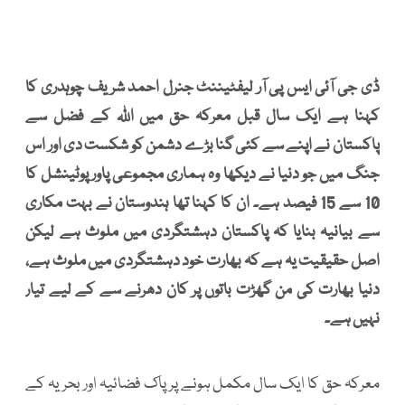
ڈی جی آئی ایس پی آر لیفٹیننٹ جنرل احمد شریف چوہدری کا
کہنا ہے ایک سال قبل معرکہ حق میں اللہ کے فضل سے
پاکستان نے اپنے سے کئی گنا بڑے دشمن کو شکست دی اور اس
جنگ میں جو دنیا نے دیکھا وہ ہماری مجموعی پاور پوٹینشل کا
10 سے 15 فیصد ہے۔ ان کا کہنا تھا ہندوستان نے بہت مکاری
سے بیانیہ بنایا کہ پاکستان دہشتگردی میں ملوث ہے لیکن
اصل حقیقیت یہ ہے کہ بھارت خود دہشتگردی میں ملوث ہے،
دنیا بھارت کی من گھڑت باتوں پر کان دھرنے سے کے لیے تیار
نہیں ہے۔
معرکہ حق کا ایک سال مکمل ہونے پر پاک فضائیہ اور بحریہ کے