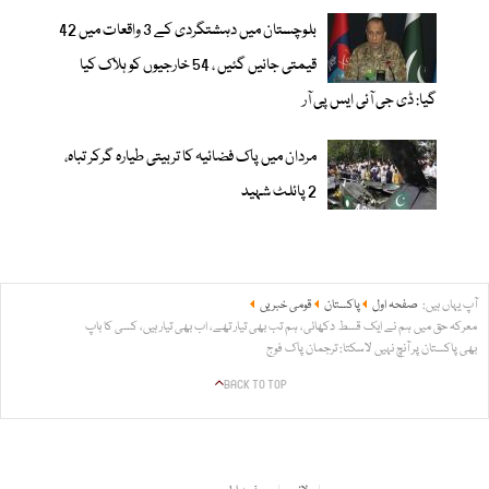
بلوچستان میں دہشتگردی کے 3 واقعات میں 42
قیمتی جانیں گئیں ، 54 خارجیوں کو ہلاک کیا
گیا: ڈی جی آئی ایس پی آر
مردان میں پاک فضائیہ کا تربیتی طیارہ گرکر تباہ،
2 پائلٹ شہید
آپ یہاں ہیں:
صفحہ اول
پاکستان
قومی خبریں
معرکہ حق میں ہم نے ایک قسط دکھائی، ہم تب بھی تیار تھے، اب بھی تیار ہیں، کسی کا باپ
بھی پاکستان پر آنچ نہیں لاسکتا: ترجمان پاک فوج
BACK TO TOP