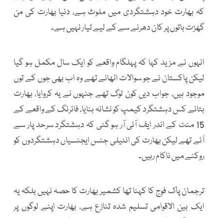
کہ بھارت خود دہشتگردی میں ملوث ہے، دنیا بھارت کی من
گھڑت باتوں پر کان دھرنے سے کے لیے تیار نہیں ہے۔
انہوں نے مزید کہا کہ پہلگام واقعے کو ایک سال مکمل ہو گیا
لیکن پاکستان نے جو سوالات اٹھائے تھے وہ اب بھی جوں کے توں
موجود ہیں، جواب دیں کون لوگ تھے جنہوں نے یہ کروایا، بھارت
بتائے کس دہشتگرد کیمپ کو نشانہ بنایا، فائرنگ کے واقعے کے
15 منٹ کے اندر ایف آئی آر ہو گئی کہ دہشتگرد سرحد پار سے
آئے تھے لیکن بھارت کی انٹیلی جنس ایجنسیاں دہشتگردوں کو
روکنے میں ناکام رہیں۔
ترجمان پاک فوج کا کہنا تھا کشمیر بھارت کا حصہ نہیں بلکہ یہ
ایک بین الاقوامی تسلیم شدہ تنازع ہے، بھارت اپنے لوگوں پر