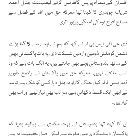
افسران کے ہمراہ پریس کانفرنس کرتے لیفٹیننٹ جنرل احمد
شریف چوہدری کا کہنا تھا معرکہ حق میں اللہ کے فضل سے
مسلح افواج قوم کی امنگوں پر پورا اتری۔
ڈی جی آئی ایس پی آر نے کہا کہ ہم نے اپنے سے 5 گنا بڑے
دشمن کو ملٹی ڈومین وار میں شسکت دی، یہ بات پاکستانی بچوں
کے ساتھ ہندوستانی بچے بھی جانتے ہیں، یہ الگ بات ہے کہ وہ
اسے مانتے نہیں، معرکہ حق میں پاکستان نے واضح طورپر
ڈیٹرینس قائم کیا ، جنگ کا زاویہ بدل دیا،کسی کو شک ہے تو ہم
نے ابھی ایک قسط دکھائی ہے، ہم تب بھی تیار تھے اور اب بھی
تیار ہیں۔
ان کا کہنا تھا ہندوستان نے بہت مکاری سے بیانیہ بنایا کہ
پاکستان دہشتگردی میں ملوث ہے لیکن اصل حقیقیت یہ ہے