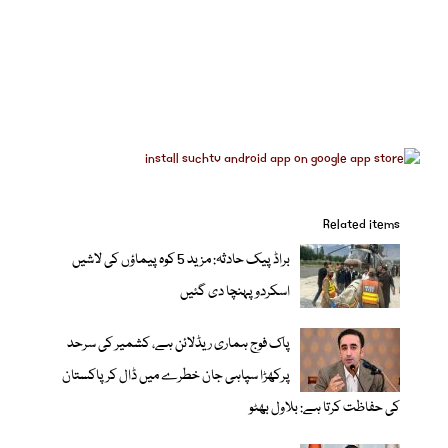
Related items
براڈ پیک حادثہ: مزید 5 کوہ پیماؤں کی لاشیں
اسکردو پہنچا دی گئیں
پاک فوج ہماری ریڈلائن ہے، کشمیر کی سرحد
پرکھڑا سپاہی جان خطرے میں ڈال کر پاکستان
کی حفاظت کرتا ہے: بلاول بھٹو