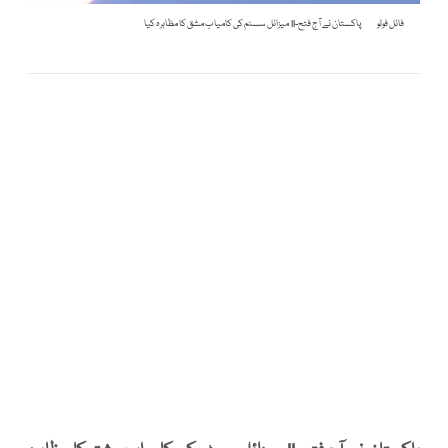
فائل فوٹو
پاکستان نے آج فتح-II میزائل سسٹم کی کامیاب مشق کا مظاہرہ کیا