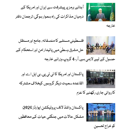
آبنائے ہرمز پر پیشرفت سے ایران اور امریکا کے
درمیان مذاکرات کی راہ ہموار ہوگی: ترجمان دفتر
خارجہ
فلسطینی مسئلے کا منصفانہ، جامع اور مستقل
حل مشرق وسطیٰ میں پائیدار امن اور استحکام کے
حصول کے لیے لازمی ہے، آر-4 گروپ وزرائے خارجہ
پاکستان اور امریکا کا ٹی ٹی پی، بی ایل اے اور
القاعدہ سمیت دیگر گروہوں کیخلاف مشترکہ
کارروائی جاری رکھنے کا عزم
پاکستان وائلڈ لائف پروٹیکشن ایوارڈز 2026:
مشکل حالات میں جنگلی حیات کے محافظوں
کو خراجِ تحسین