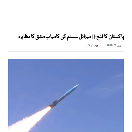
پاکستان کا فتح-II میزائل سسٹم کی کامیاب مشق کا مظاہرہ
اپریل 28, 2026
ویب ڈیسک