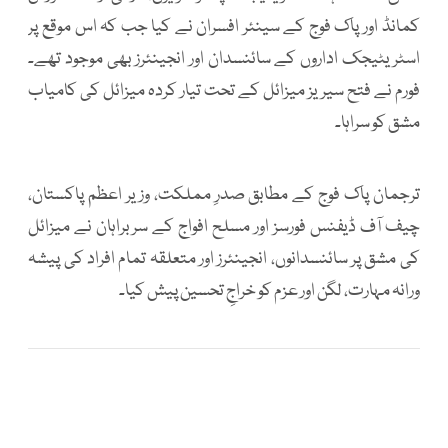
کمانڈ اور پاک فوج کے سینئر افسران نے کیا جب کہ اس موقع پر
اسٹریٹیجک اداروں کے سائنسدان اور انجینئرز بھی موجود تھے۔
فورم نے فتح سیریز میزائل کے تحت تیار کردہ میزائل کی کامیاب
مشق کو سراہا۔
ترجمان پاک فوج کے مطابق صدرِ مملکت، وزیر اعظم پاکستان،
چیف آف ڈیفنس فورسز اور مسلح افواج کے سربراہان نے میزائل
کی مشق پر سائنسدانوں، انجینئرز اور متعلقہ تمام افراد کی پیشہ
ورانہ مہارت، لگن اور عزم کو خراجِ تحسین پیش کیا۔