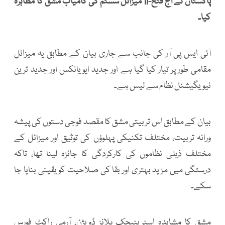
پاکستان نے آج فتح-II میزائل سسٹم کی کامیاب مشق کا مظاہرہ
کیا۔
آئی ایس پی آر کی جانب سے جاری بیان کے مطابق یہ میزائل
مقامی طور پر تیار کیا گیا ہے اور جدید ایویانکس اور جدید ترین
نیویگیشنل نظام سے لیس ہے۔
بیان کے مطابق اس تربیتی مشق کا مقصد فوجی دستوں کی پیشہ
ورانہ تربیت، مختلف تکنیکی پہلوؤں کی توثیق اور میزائل کے
مختلف ذیلی نظاموں کی کارکردگی کا جائزہ لینا تھا، تاکہ
درستگی میں مزید بہتری اور بقا کی صلاحیت کو یقینی بنایا جا
سکے۔
مشق کا مشاہدہ اسٹریٹیجک پلانز ڈویژن، آرمی راکٹ فورس