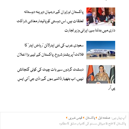
پاکستان اورایران کے درمیان دیرینہ دوستانہ
تعلقات ہیں، اس دوستی کوپائیدار معاشی شراکت
داری میں بدلنا ہے: ایرانی وزیر تجارت
سعودی عرب کی نئی ایئرلائن ‘ریاض ایئر’ کا
فلائٹ آپریشنز شروع، پاکستان کے لیے بڑا اعلان
دہشت گردوں سے بات چیت کی کوئی گنجائش
نہیں، اب ہتھیار ڈالنے ہوں گے: ڈی جی آئی ایس
پی آر
آپ یہاں ہیں:
صفحہ اول
پاکستان
قومی خبریں
پاکستان کا فتح-II میزائل سسٹم کی کامیاب مشق کا مظاہرہ