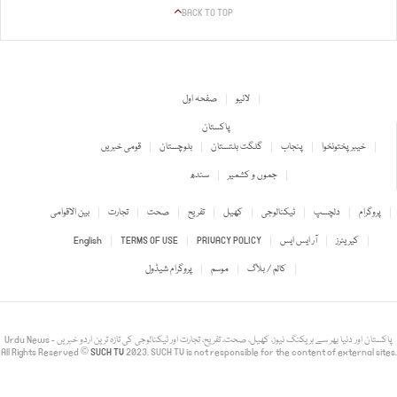
BACK TO TOP
لائیو
صفحہ اول
پاکستان
خیبر پختونخوا
پنجاب
گلگت بلتستان
بلوچستان
قومی خبریں
جموں و کشمیر
سندھ
پروگرام
دلچسپ
ٹیکنالوجی
کھیل
تفریح
صحت
تجارت
بین الاقوامی
کیریئرز
آر ایس ایس
PRIVACY POLICY
TERMS OF USE
English
کالم / بلاگ
موسم
پروگرام شیڈول
Urdu News - پاکستان اور دنیا بھر سے بریکنگ نیوز، کھیل، صحت، تفریح، تجارت اور ٹیکنالوجی کی تازہ ترین اردو خبریں
All Rights Reserved ©
SUCH TV
2023. SUCH TV is not responsible for the content of external sites.