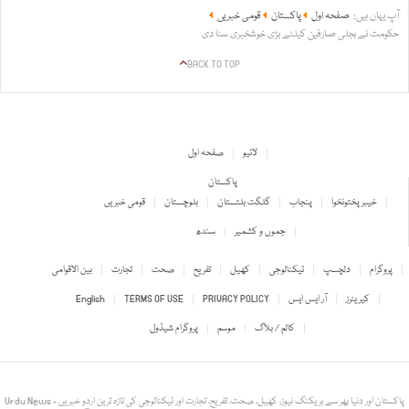
آپ یہاں ہیں:
صفحہ اول
پاکستان
قومی خبریں
حکومت نے بجلی صارفین کیلئے بڑی خوشخبری سنا دی
BACK TO TOP
لائیو
صفحہ اول
پاکستان
خیبر پختونخوا
پنجاب
گلگت بلتستان
بلوچستان
قومی خبریں
جموں و کشمیر
سندھ
پروگرام
دلچسپ
ٹیکنالوجی
کھیل
تفریح
صحت
تجارت
بین الاقوامی
کیریئرز
آر ایس ایس
PRIVACY POLICY
TERMS OF USE
English
کالم / بلاگ
موسم
پروگرام شیڈول
Urdu News - پاکستان اور دنیا بھر سے بریکنگ نیوز، کھیل، صحت، تفریح، تجارت اور ٹیکنالوجی کی تازہ ترین اردو خبریں