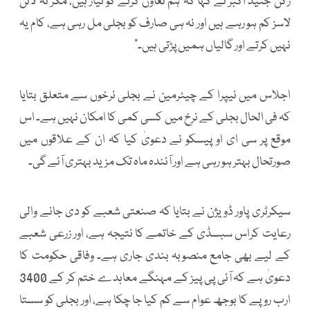
رکن جنید اکبر نے کہا کہ"ہم تعاون کرنے کو تیار ہیں، مگر نہ لائن
لاسز کم ہو رہے ہیں اور نہ ہی صارف کو بجلی مل رہی ہے، کام یہ
نہیں کرتے اور گالیاں ہمیں پڑتی ہیں۔"
اجلاس میں نیپرا کے چیئرمین نے بجلی نرخوں سے متعلق بتایا
کہ فی الحال بجلی کے نرخ میں کسی کمی کا امکان نہیں ہے۔ اس
موقع پر سی ای او پیسکو نے دعویٰ کیا کہ ان کے علاقوں میں
صورتحال بہتر ہو رہی ہے اور آئندہ ماہ تک مزید بہتری آئے گی۔
سیکرٹری پاور ڈویژن نے بتایا کہ صنعتی شعبے کو دی جانے والی
رعایت کراس سبسڈی کے خاتمے کا نتیجہ ہے، اور زرعی شعبے
کے لیے بھی جامع منصوبہ بندی جاری ہے۔ وفاقی حکومت کا
دعویٰ ہے کہ آئی پی پیز کے مہنگے معاہدے ختم کر کے 3400
ارب روپے کا بوجھ عوام سے کم کیا جا چکا ہے، اور بجلی کو سستا