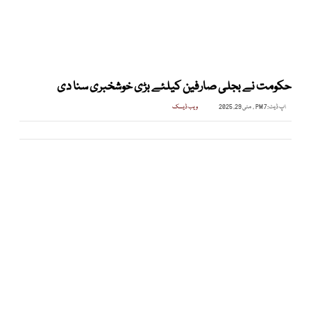
حکومت نے بجلی صارفین کیلئے بڑی خوشخبری سنا دی
اپ ڈیٹ:
7 PM , مئی 29, 2025
ویب ڈیسک