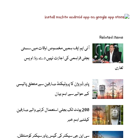
Related items
آئی ایم ایف ہمیں مخصوص اوقات میں سستی
بجلی فراہمی کی اجازت نہیں دے رہا: اویس
لغاری
پاور ڈویژن کا پروٹیکٹڈ صارفین سے متعلق پالیسی
کے حوالے سے اہم بیان
200 یونٹ تک بجلی استعمال کرنے والے صارفین
کیلئے اہم خبر
سی این جی سیکٹر کی گیس پاور سیکٹر کو منتقل،