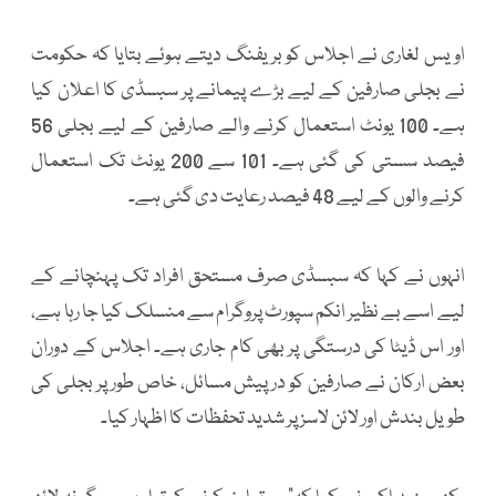
اویس لغاری نے اجلاس کو بریفنگ دیتے ہوئے بتایا کہ حکومت
نے بجلی صارفین کے لیے بڑے پیمانے پر سبسڈی کا اعلان کیا
ہے۔ 100 یونٹ استعمال کرنے والے صارفین کے لیے بجلی 56
فیصد سستی کی گئی ہے۔ 101 سے 200 یونٹ تک استعمال
کرنے والوں کے لیے 48 فیصد رعایت دی گئی ہے۔
انہوں نے کہا کہ سبسڈی صرف مستحق افراد تک پہنچانے کے
لیے اسے بے نظیر انکم سپورٹ پروگرام سے منسلک کیا جا رہا ہے،
اور اس ڈیٹا کی درستگی پر بھی کام جاری ہے۔ اجلاس کے دوران
بعض ارکان نے صارفین کو درپیش مسائل، خاص طور پر بجلی کی
طویل بندش اور لائن لاسز پر شدید تحفظات کا اظہار کیا۔