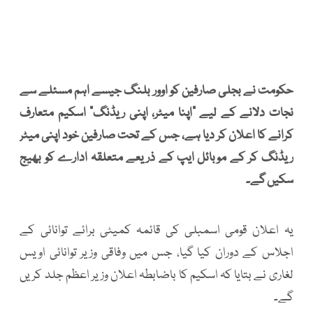
حکومت نے بجلی صارفین کو اوور بلنگ جیسے اہم مسئلے سے
نجات دلانے کے لیے "اپنا میٹر، اپنی ریڈنگ" اسکیم متعارف
کرانے کا اعلان کر دیا ہے، جس کے تحت صارفین خود اپنی میٹر
ریڈنگ کر کے موبائل ایپ کے ذریعے متعلقہ ادارے کو بھیج
سکیں گے۔
یہ اعلان قومی اسمبلی کی قائمہ کمیٹی برائے توانائی کے
اجلاس کے دوران کیا گیا، جس میں وفاقی وزیر توانائی اویس
لغاری نے بتایا کہ اسکیم کا باضابطہ اعلان وزیر اعظم جلد کریں
گے۔