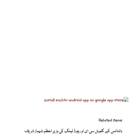
Related items
بائنانس کے گلوبل سی ای او رچرڈ ٹینگ کی وزیرِ اعظم شہباز شریف