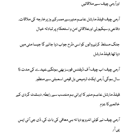
اورآرمی چیف سے ملاقاتیں
آرمی چیف فیلڈ مارشل عاصم منیرسے مصرکے وزیرخارجہ کی ملاقات،
دفاعی و سیکیورٹی اورعلاقائی امن و استحکام پر تبادلہ خیال
جنگ مسلط کرنےوالوں کو اسی طرح جواب دیا جائے گا جیسا مئی میں
دیا تھا،فیلڈ مارشل
آرمی چیف اب چیف آف ڈیفنس فورسز بھی ہونگے،عہدے کی مدت 5
سال ہوگی،آرمی ایکٹ ترمیمی بل قومی اسمبلی سے منظور
ٓفیلڈ مارشل عاصم منیر کا ایرانی ہم منصب سے رابطہ، دہشت گردی کے
خاتمےکا عزم
آرمی چیف نے کوئی انٹرویو دیا نہ ہی معافی کی بات کی، ڈی جی آئی ایس
پی آر