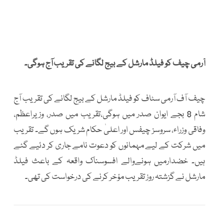
آرمی چیف کو فیلڈ مارشل کے بیج لگانے کی تقریب آج ہوگی۔
چیف آف آرمی سٹاف کو فیلڈ مارشل کے بیج لگانے کی تقریب آج
شام 8 بجے ایوان صدر میں ہوگی،تقریب میں صدر، وزیراعظم،
وفاقی وزراء، سروسز چیفس اور اعلیٰ حکام شریک ہوں گے۔ تقریب
میں شرکت کے لیے مہمانوں کو دعوت نامے جاری کر دئیے گئے
ہیں۔ خضدارمیں ہونےوالے افسوسناک واقعہ کے باعث فیلڈ
مارشل نے گزشتہ روز تقریب مؤخر کرنے کی درخواست کی تھی۔