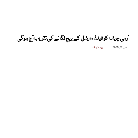
آرمی چیف کو فیلڈ مارشل کے بیج لگانے کی تقریب آج ہوگی
مئی 22, 2025
ویب ڈیسک