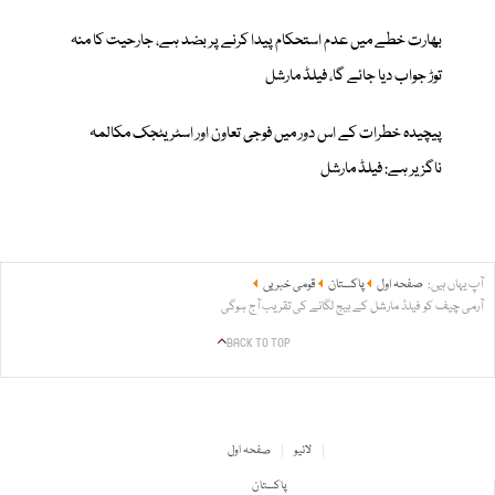
بھارت خطے میں عدم استحکام پیدا کرنے پر بضد ہے، جارحیت کا منہ
توڑ جواب دیا جائے گا، فیلڈ مارشل
پیچیدہ خطرات کے اس دور میں فوجی تعاون اور اسٹریٹجک مکالمہ
ناگزیر ہے: فیلڈ مارشل
آپ یہاں ہیں:
صفحہ اول
پاکستان
قومی خبریں
آرمی چیف کو فیلڈ مارشل کے بیج لگانے کی تقریب آج ہوگی
BACK TO TOP
لائیو
صفحہ اول
پاکستان