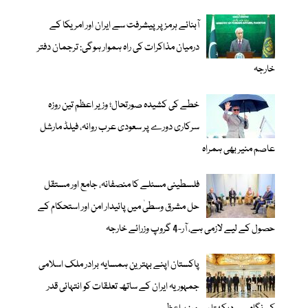
آبنائے ہرمز پر پیشرفت سے ایران اور امریکا کے
درمیان مذاکرات کی راہ ہموار ہوگی: ترجمان دفتر
خارجہ
خطے کی کشیدہ صورتحال؛ وزیر اعظم تین روزہ
سرکاری دورے پر سعودی عرب روانہ، فیلڈ مارشل
عاصم منیر بھی ہمراہ
فلسطینی مسئلے کا منصفانہ، جامع اور مستقل
حل مشرق وسطیٰ میں پائیدار امن اور استحکام کے
حصول کے لیے لازمی ہے، آر-4 گروپ وزرائے خارجہ
پاکستان اپنے بہترین ہمسایہ برادر ملک اسلامی
جمہوریہ ایران کے ساتھ تعلقات کو انتہائی قدر