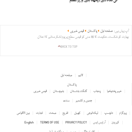
کی نگاہ سے دیکھتا ہے: وزیراعظم
آپ یہاں ہیں:
صفحہ اول
پاکستان
قومی خبریں
بھارت کو شکست، حکومت کا 16 مئی کو قومی سطح پر یوم تشکر منانے کا اعلان
BACK TO TOP
لائیو
صفحہ اول
پاکستان
خیبر پختونخوا
پنجاب
گلگت بلتستان
بلوچستان
قومی خبریں
جموں و کشمیر
سندھ
پروگرام
دلچسپ
ٹیکنالوجی
کھیل
تفریح
صحت
تجارت
بین الاقوامی
کیریئرز
آر ایس ایس
PRIVACY POLICY
TERMS OF USE
English
کالم / بلاگ
موسم
پروگرام شیڈول