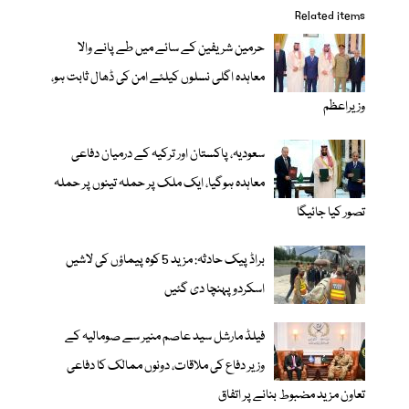
Related items
حرمین شریفین کے سائے میں طے پانے والا
معاہدہ اگلی نسلوں کیلئے امن کی ڈھال ثابت ہو،
وزیراعظم
سعودیہ، پاکستان اور ترکیہ کے درمیان دفاعی
معاہدہ ہوگیا، ایک ملک پر حملہ تینوں پر حملہ
تصور کیا جائیگا
براڈ پیک حادثہ: مزید 5 کوہ پیماؤں کی لاشیں
اسکردو پہنچا دی گئیں
فیلڈ مارشل سید عاصم منیر سے صومالیہ کے
وزیر دفاع کی ملاقات، دونوں ممالک کا دفاعی
تعاون مزید مضبوط بنانے پر اتفاق