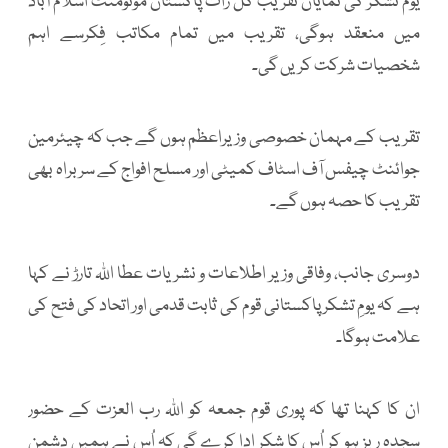
یوم تشکر کی نمایاں تقریب کل رات پاکستان مونومنٹ اسلام آباد
میں منعقد ہوگی، تقریب میں تمام مکاتب فِکرسے اہم
شخصیات شرکت کریں گی۔
تقریب کے مہمان خصوصی وزیراعظم ہوں گے جب کہ چیئرمین
جوائنٹ چیفس آف اسٹاف کمیٹی اور مسلح افواج کے سربراہ بھی
تقریب کا حصہ ہوں گے۔
دوسری جانب، وفاقی وزیر اطلاعات و نشریات عطا اللہ تارڑ نے کہا
ہے کہ یومِ تشکر پاکستانی قوم کی ثابت قدمی اور اتحاد کی فتح کی
علامت ہوگا۔
ان کا کہنا تھا کہ پوری قوم جمعہ کو اللہ رب العزت کے حضور
سجدہ ریز ہو کر اُس کا شکر ادا کرے گی کہ اُس نے ہمیں دشمن