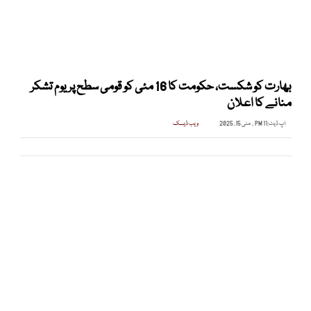
بھارت کو شکست، حکومت کا 16 مئی کو قومی سطح پر یوم تشکر
منانے کا اعلان
اپ ڈیٹ:
11 PM , مئی 15, 2025
ویب ڈیسک