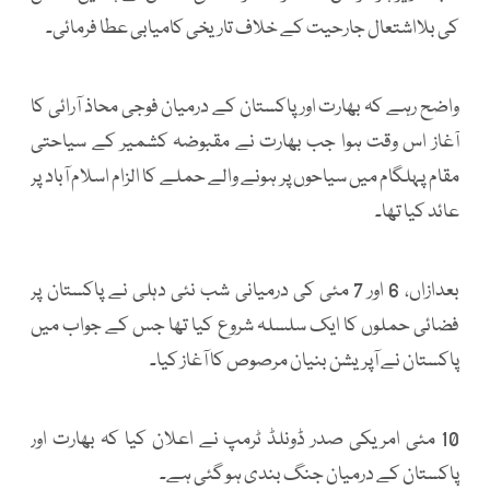
کی بلااشتعال جارحیت کے خلاف تاریخی کامیابی عطا فرمائی۔
واضح رہے کہ بھارت اور پاکستان کے درمیان فوجی محاذ آرائی کا
آغاز اس وقت ہوا جب بھارت نے مقبوضہ کشمیر کے سیاحتی
مقام پہلگام میں سیاحوں پر ہونے والے حملے کا الزام اسلام آباد پر
عائد کیا تھا۔
بعدازاں، 6 اور 7 مئی کی درمیانی شب نئی دہلی نے پاکستان پر
فضائی حملوں کا ایک سلسلہ شروع کیا تھا جس کے جواب میں
پاکستان نے آپریشن بنیان مرصوص کا آغاز کیا۔
10 مئی امریکی صدر ڈونلڈ ٹرمپ نے اعلان کیا کہ بھارت اور
پاکستان کے درمیان جنگ بندی ہو گئی ہے۔