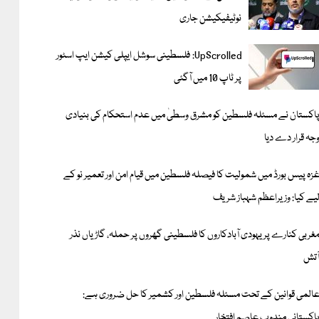
نوٹیفیکیشن جاری
UpScrolled: فلسطینی سوشل ایپلی کیشن ایپ اسٹور
پر ٹاپ 10 میں آگئی
اکستان نے مسئلہ فلسطین کو مشرق وسطیٰ میں عدم استحکام کی بنیادی
جہ قرار دے دیا
زہ پیس بورڈ میں شمولیت کا فیصلہ فلسطین میں قیام امن اور تعمیر نو کے
یے کیا: وزیراعظم شہباز شریف
غربی کنارے پر یہودی آبادکاروں کا فلسطینی گھروں پر حملہ، گاڑیاں نذر
ٓتش
المی قوانین کے تحت مسئلہ فلسطین اور کشمیر کا حل ضروری ہے:
اکستانی مندوب عاصم افتخار