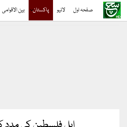
صفحہ اول
لائیو
پاکستان
بین الاقوامی
اہل فلسطین کی مدد ک