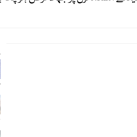
s
م
ن