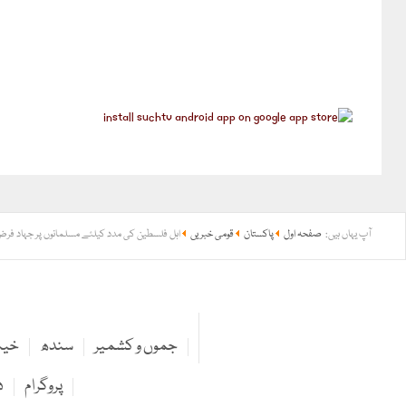
آپ یہاں ہیں:
صفحہ اول
پاکستان
قومی خبریں
اہل فلسطین کی مدد کیلئے مسلمانوں پر جہاد فر
جموں و کشمیر
سندھ
خیبر
پروگرام
د