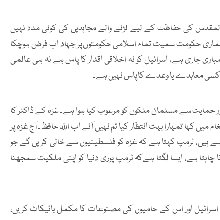
 المقدس کی حفاظت کے لیے لڑنے والے مجاہدین کی کوئی مدد نہیں
، ہماری حکومت سمیت تمام اسلامی حکومتوں پر جہاد اب فرض ہوچکا
اری جاری ہے، اسرائیل کو نہ اخلاقی اقدار کا پاس ہے نہ ہی عالمی
 کسی معاہدے یا وعدے کا پاس نہیں ہے۔
اور حمایت سے مسلمان ملکوں کو مرعوب کیا ہوا ہے۔ غزہ کے ڈاکٹر کا
م میں کہا تمہارا بہت انتظار کیا تم نہیں آئے اب اللہ حافظ۔ آج غزہ پر
رہے ہیں، ٹرمپ کہتا ہے کہ غزہ کو فلسطینیوں سے خالی کریں گے جو
نا چاہتا ہے، ایسا لگتا ہےکہ ٹرمپ پوری دنیا کو اپنی ملکیت سمجھنا
ہ اسرائیل اور اس کے حامیوں کی مصنوعات کا مکمل بائیکاٹ کریں،