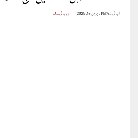
اپ ڈیٹ:
7 PM , اپریل 10, 2025
ویب ڈیسک