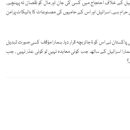
ائیل کے خلاف احتجاج میں کسی کی جان اور مال کو نقصان نہ پہنچے،
یں حرام ہے، اسرائیل اور اس کے حامیوں کی مصنوعات کا بائیکاٹ پرامن
نی پاکستان نے اس کو ناجائز بچہ قرار دیا، ہمارا مؤقف کسی صورت تبدیل
را اسرائیل کے ساتھ جب کوئی معاہدہ نہیں تو کوئی عذر نہیں ، جب
؟