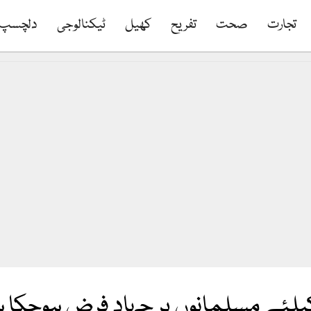
تجارت
صحت
تفریح
کھیل
ٹیکنالوجی
دلچسپ
یلئے مسلمانوں پر جہاد فرض ہوچکا ہ