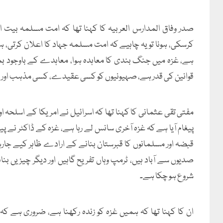
صدر وفاق المدارس العربیہ کا کہنا تھا کہ امت مسلمہ بیت
کرسکی، ہونا تو یہ چاہیے کہ امت مسلمہ جہاد کا اعلان کرتی
ہے، غزہ میں جنگ بندی کا معاہدہ ہوا، معاہدے کے باوجود بمب
قوانین کی قدر ہے، صہیونیوں کو کسی عقیدے، کسی مذہب اور
مفتی تقی عثمانی کا کہنا تھا کہ اسرائیل نے امریکا کے اسلحہ 
پیغام آیا ہے کہ غزہ آخری سانس لے رہا ہے، غزہ کے ڈاکٹر نے پیغا
قبضہ اور مسلمانوں کا قبرستان بنانے کے ارادے ظاہر کیے جا
صدیوں سے آباد ہیں، ٹرمپ وہاں تفریح گاہیں اور دیگر چیزیں بنا
شروع ہو چکا ہے۔
ان کا کہنا تھا کہ ہمیں غزہ کو زندہ رکھنا ہے، ضروری ہے ک