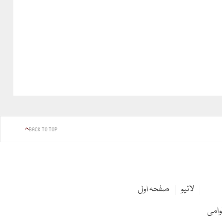
BACK TO TOP
لائیو
صفحہ اول
وامی