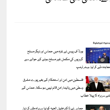
Related item
بورڈ آف پیس نے غزہ میں حماس اور دیگر مسلح
گروپوں کی مکمل غیر مسلح ہونے کے حوالے سے
عاہدہ طے کر لیا، صدر ٹرمپ
فلسطین میں امن اور استحکام کے بغیر پورے مشرق
وسطیٰ میں پائیدار امن قائم نہیں ہو سکتا، حماس کے
ئے سربراہ کا پہلا خطاب
حماس نے ڈاکٹرخلیل الحیہ کو نیا سربراہ مقرر کر دیا،