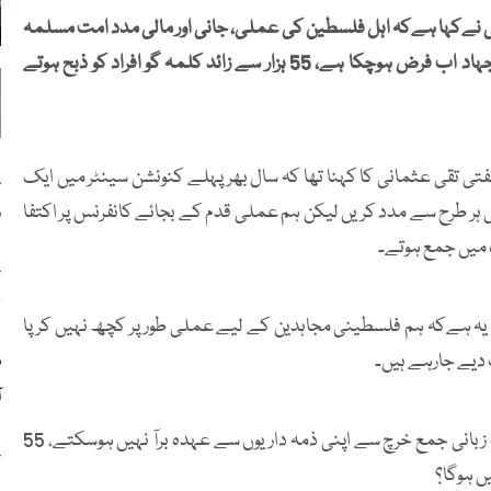
نی نےکہا ہےکہ اہل فلسطین کی عملی، جانی اور مالی مدد امت مسلمہ
پر فرض ہے، ہماری حکومت سمیت تمام اسلامی حکومتوں پر جہاد اب فرض ہوچکا ہے، 55 ہزار سے زائد کلمہ گو افراد کو ذبح ہوتے
ی تقی عثمانی کا کہنا تھا کہ سال بھر پہلے کنونشن سینٹر میں ایک
پ
ی ہر طرح سے مدد کریں لیکن ہم عملی قدم کے بجائے کانفرنس پر اکتفا
و
ہ میں جمع ہوتے۔
غ
ل
ی یہ ہےکہ ہم فلسطینی مجاہدین کے لیے عملی طورپر کچھ نہیں کرپا
دیے جارہے ہیں۔
م
ا
امت مسلمہ قراردادوں اور کانفرنسوں پر لگی ہوئی ہے، اب صرف زبانی جمع خرچ سے اپنی ذمہ داریوں سے عہدہ برآ نہیں ہوسکتے، 55
ع
ں ہوگا؟
پ