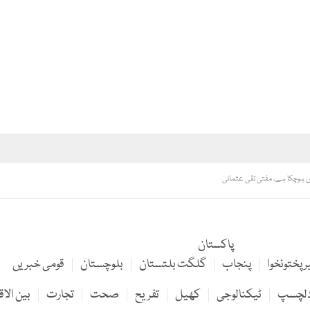
ض ہوچکا ہے، مفتی تقی عثمانی
پاکستان
 پختونخوا
پنجاب
گلگت بلتستان
بلوچستان
قومی خبریں
لچسپ
ٹیکنالوجی
کھیل
تفریح
صحت
تجارت
بین الاق