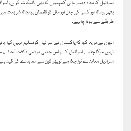
اسرائیل کو مدد دینے والی کمپنیوں کا بھی بائیکاٹ کریں، اسر
پتھر برسانا اور کسی کی جان اور مال کو نقصان پہنچانا شریعت م
طریقے سے ہونا چاہیے۔
انہوں نے مزید کہا کہ پاکستان نے اسرائیل کو تسلیم نہیں کیا، با
نہیں ہوگا چاہے اسرائیل کے پاس جتنی مرضی طاقت آجائے، ہما
اسرائیل معاہدے توڑ چکا ہے تو پھر کون سے معاہدے کی قید ہے