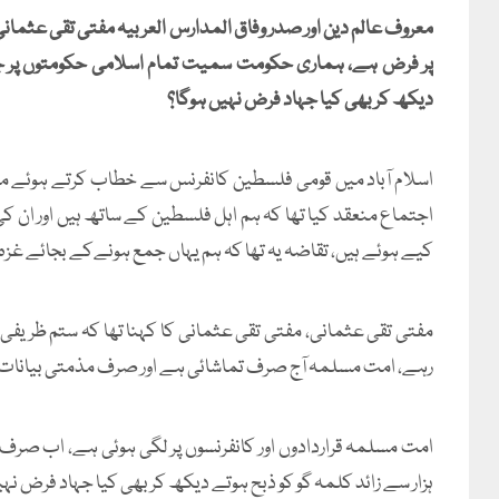
معروف عالم دین اور صدر وفاق المدارس العربیہ مفتی تقی عثما
دیکھ کر بھی کیا جہاد فرض نہیں ہوگا؟
اسلام آباد میں قومی فلسطین کانفرنس سے خطاب کرتے ہوئے مفت
اجتماع منعقد کیا تھا کہ ہم اہل فلسطین کے ساتھ ہیں اور ان ک
کیے ہوئے ہیں، تقاضہ یہ تھا کہ ہم یہاں جمع ہونےکے بجائے غز
مفتی تقی عثمانی، مفتی تقی عثمانی کا کہنا تھا کہ ستم ظریف
رہے، امت مسلمہ آج صرف تماشائی ہے اور صرف مذمتی بیانات 
ہزار سے زائد کلمہ گو کو ذبح ہوتے دیکھ کر بھی کیا جہاد فرض نہی