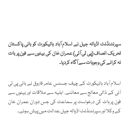
سپرنٹنڈنٹ اڈیالہ جیل نے اسلام آباد ہائیکورٹ کو بانی پاکستان
تحریک انصاف (پی ٹی آئی) عمران خان کی بیٹوں سے فون پر بات
نہ کرانے کی وجوہات سے آگاہ کردیا۔
اسلام آباد ہائیکورٹ کے چیف جسٹس عامر فاروق نے بانی پی ٹی
آئی کے ذاتی معالج سے معائنے، اہلیہ سے ملاقات اور بیٹوں سے
فون پربات کی درخواست پر سماعت کی جس دوران عمران خان
کے وکلا اور سپرنٹنڈنٹ اڈیالہ جیل عدالت میں پیش ہوئے۔