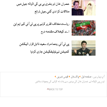
عمران خان اور بشریٰ بی بی کی اڈیالہ جیل میں
ملاقات کرا دی گئی،جیل ذرائع
ریاست مخالف تقریر کرنے پر پی ٹی آئی کے ایم این
اے کیخلاف مقدمہ درج
پی ٹی آئی رہنما مراد سعید نااہل قرار، الیکشن
کمیشن نےنوٹیفکیشن جاری کردیا
آپ یہاں ہیں:
صفحہ اول
پاکستان
قومی خبریں
ایس پی اڈیالہ نے عمران خان کی بیٹوں سے بات نہ کرانے کی وجوہات بتادیں
BACK TO TOP