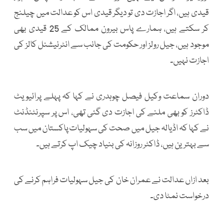
قیدی ہیں، اگر اجازت دی تو دیگر قیدی اس کو عدالت میں چیلنج
کر سکتے ہیں، ہمارے پاس بیرون ممالک کے 25 قیدی بھی
موجود ہیں، جیل رولز اور حکومت کی جانب سے انٹرنیشنل کالز کی
اجازت نہیں۔
دوران سماعت وکیل فیصل چوہدری نے کہا کہ پہلے پرائیویٹ
ڈاکٹرز کو بھی ملنے کی اجازت دی گئی تھی، اس پر سپرنٹنڈنٹ
نے کہا کہ اڈیالہ جیل میں صحت کی سہولیات پاکستان میں سب
سے بہترین ہیں، ڈاکٹر روزانہ کی بنیاد چیک اپ کرتے ہیں۔
بعد ازاں عدالت نے عمران خان کی جیل سہولیات فراہم کرنے کی
درخواست نمٹا دی۔