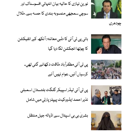
نورین نیازی کا حالیہ بیان انتہائی افسوسناک اور
سوچی سمجھی منصوبہ بندی کا حصہ ہے، طلال
چودھری
بانی پی ٹی آئی کا طبی معائنہ: آنکھ کے انفیکشن
کا چوتھا انجکشن لگا دیا گیا
پی ٹی آئی مظفرآباد طاقت دکھانے گئی تھی۔
کرسیاں آئیں، عوام نہیں آئے
پی ٹی آئی لیڈر اسپیکر گلگت بلتستان اسمبلی
نذیر احمد ایڈووکیٹ پیپلزپارٹی میں شامل
بشریٰ بی بی اسپتال سے اڈیالہ جیل منتقل