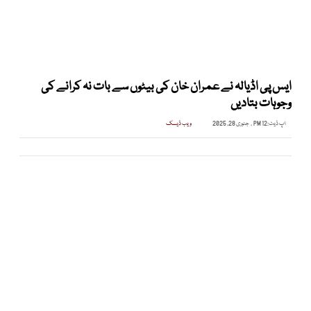
ایس پی اڈیالہ نے عمران خان کی بیٹوں سے بات نہ کرانے کی
وجوہات بتادیں
اپ ڈیٹ:
12 PM , جنوری 28, 2025
ویب ڈیسک