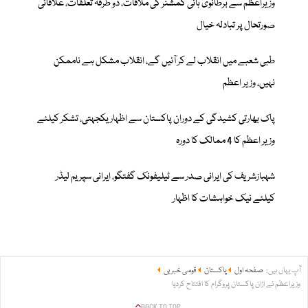
وزیراعظم سے برطانوی ہائی کمشنر کی ملاقات، دو طرفہ تعلقات، علاقائی
صورتحال پر تبادلہ خیال
طبی شعبے میں انقلاب لے کر آئیں گے، انقلاب مشکل ہے ناممکن
نہیں، وزیر اعظم
پاک بھارتی کشیدگی کے دوران پاکستان سے اظہار یکجہتی، تشکر کیلئے
وزیر اعظم کا 4 ممالک کا دورہ
شہبازشریف کی ایرانی صدر سے ٹیلیفونک گفتگو، ایرانی سپریم لیڈر
کیلئے نیک خواہشات کا اظہار
آپ یہاں ہیں:
صفحہ اول
پاکستان
قومی خبریں
وزیراعظم نے اڑان پاکستان پروگرام کا افتتاح کردیا
BACK TO TOP