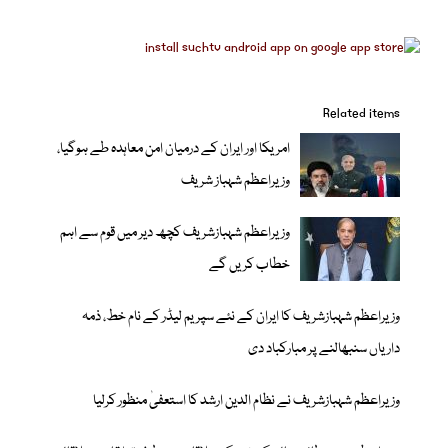
Related items
امریکا اور ایران کے درمیان امن معاہدہ طے ہوگیا،
وزیراعظم شہباز شریف
وزیراعظم شہبازشریف کچھ دیر میں قوم سے اہم
خطاب کریں گے
وزیراعظم شہبازشریف کا ایران کے نئے سپریم لیڈر کے نام خط، ذمہ
داریاں سنبھالنے پر مبارکباد دی
وزیراعظم شہبازشریف نے نظام الدین ارشد کا استعفیٰ منظور کرلیا