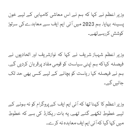
وزیر اعظم نے کہا کہ ہم نے اس معاشی کامیابی کے لیے خون
پسینہ بہایا، ہم 2023 میں آئی ایم ایف سے معاہدےکی سرتوڑ
کوشش کررہےتھے۔
وزیر اعظم شہباز شریف نے کہا کہ نوازشریف اور اتحادیوں نے
فیصلہ کیاکہ ہم اپنی سیاست کو قومی مفاد پرقربان کردیں گے،
ہم نے فیصلہ کیا ریاست کو بچانے کے لیے کسی بھی حد تک
جائیں گے۔
وزیر اعظم کا کہنا تھا کہ آئی ایم ایف کے پروگرام کو نہ ہونے کے
لیے خطوط لکھے گئے تھے، یہ بات ریکارڈ کی ہے کہ خطوط
میں کہا گیا کہ آئی ایم ایف معاہدہ نہ کرے۔