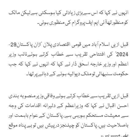
انہوں نے کہا کہ اس سےبڑی زیادتی کیا ہوسکتی ہےلیکن مالک
کو منظور تھاآئی ایم ایف پروگرام کی منظوری ہوئی۔
قبل ازیں اسلام آباد میں قومی اقتصادی پلان ’اڑان پاکستان29-
2024‘ کی افتتاحی تقریب سے خطاب کرتے ہوئےنائب وزیر
اعظم اور وزیر خارجہ اسحٰق ڈار نے کہا کہ انہوں نے کہا کہ جب
حکومت سنبھالی تو ملک دیوالیہ ہونے کے دہانے پر تھا۔
قبل ازیں تقریب سے خطاب کرتے ہوئے وفاقی وزیر منصوبہ بندی
احسن اقبال نے کہا کہ وزیراعظم کے دلیرانہ اقدامات کی وجہ
سے معیشت مستحکم ہورہی ہے، پاکستان کے عوام باہمت اور
باصلاحیت ہیں، پاکستان کو چیلنجز درپیش ہیں تو بے پناہ موقع
بھی میسر ہیں۔