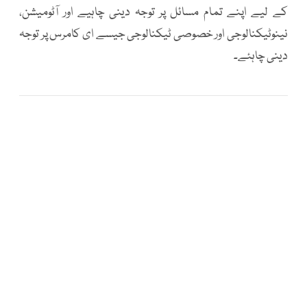
کے لیے اپنے تمام مسائل پر توجہ دینی چاہیے اور آٹومیشن،
نینوٹیکنالوجی اور خصوصی ٹیکنالوجی جیسے ای کامرس پر توجہ
دینی چاہئے۔