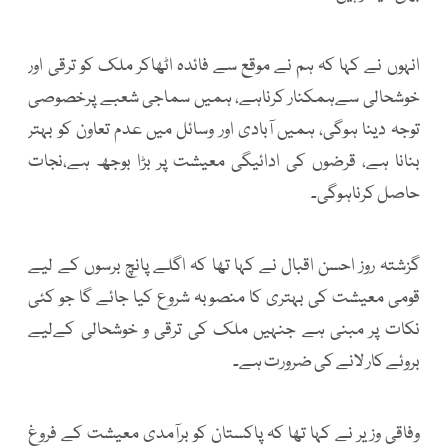
انہوں نے کہا کہ ہم نے موقع سے فائدہ اٹھاکر ملک کو ترقی اور
خوشحالی سےہمکنار کرناہے، ہمیں سماجی شعبے پرخصوصی
توجہ دینا ہوگی، ہمیں آبادی اور وسائل میں عدم تعاون کو بہتر
بنانا ہے، قرضوں کی ادائیگی معیشت پر بڑا بوجھ ہے،نجات
حاصل کرناہوگی۔
گزشتہ روز احسن اقبال نے کہا تھا کہ اگلے پانچ برسوں کے لیے
قومی معیشت کی بہتری کا منصوبہ شروع کیا جائے گا جو کئی
نکات پر مبنی ہے جنہیں ملک کی ترقی و خوشحالی کےلیے
بروئے کار لانے کی ضرورت ہے۔
وفاقی وزیر نے کہا تھا کہ پاکستان کو برآمدی معیشت کے فروغ