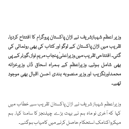
وزیر اعظم شہبازشریف نے اڑان پاکستان پروگرام کا افتتاح کردیا،
تقریب میں اڑان پاکستان کے لوگو اور کتاب کی بھی رونمائی کی
گئی۔ افتتاحی تقریب میں وزیراعلیٰ پنجاب مریم نواز ،گورنر کے پی
بھی شامل ہوئے، وزیراعظم کے ہمراہ اسحاق ڈار، وزیرخزانہ
محمداورنگزیب اور وزیر منصوبہ بندی احسن اقبال بھی موجود
تھے۔
وزیراعظم شہباز شریف نے اڑان پاکستان تقریب سے خطاب میں
کہا کہ آخری نو ماہ ہم نے بہت بڑے چیلنجز کا سامنا کیا، ہم
میکرواکنامک استحکام حاصل کرنے میں کامیاب ہوگئے۔