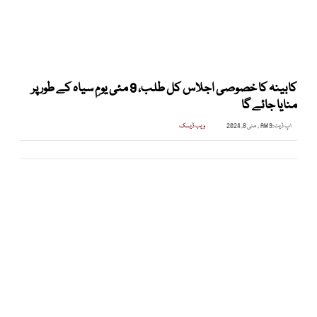
کابینہ کا خصوصی اجلاس کل طلب، 9 مئی یومِ سیاہ کے طور پر
منایا جائے گا
اپ ڈیٹ:
9 AM , مئی 8, 2024
ویب ڈیسک