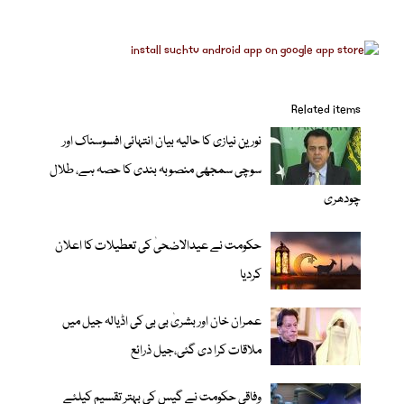
Related items
نورین نیازی کا حالیہ بیان انتہائی افسوسناک اور
سوچی سمجھی منصوبہ بندی کا حصہ ہے، طلال
چودھری
حکومت نے عیدالاضحیٰ کی تعطیلات کا اعلان
کردیا
عمران خان اور بشریٰ بی بی کی اڈیالہ جیل میں
ملاقات کرا دی گئی،جیل ذرائع
وفاقی حکومت نے گیس کی بہتر تقسیم کیلئے