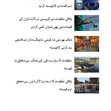
اہم اقدامات کا فیصلہ کر لیا
وفاقی حکومت نے کیروسین اور لائٹ ڈیزل کی
قیمت میں بھی نمایاں کمی کر دی
ملک بھر میں مارکیٹیں، شاپنگ مالز رات 8 بجے
بند کرنے کا فیصلہ
حکومت کا سولر صارفین کے بلنگ سے متعلق بڑا
فیصلہ
وفاقی حکومت کا اسمارٹ لاک ڈاون سے متعلق
اہم فیصلہ