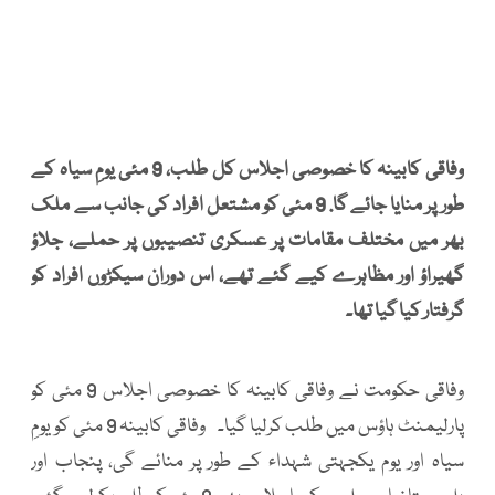
وفاقی کابینہ کا خصوصی اجلاس کل طلب، 9 مئی یومِ سیاہ کے
طور پر منایا جائے گا. 9 مئی کو مشتعل افراد کی جانب سے ملک
بھر میں مختلف مقامات پر عسکری تنصیبوں پر حملے، جلاؤ
گھیراؤ اور مظاہرے کیے گئے تھے، اس دوران سیکڑوں افراد کو
گرفتار کیا گیا تھا۔
وفاقی حکومت نے وفاقی کابینہ کا خصوصی اجلاس 9 مئی کو
پارلیمنٹ ہاؤس میں طلب کرلیا گیا۔ وفاقی کابینہ 9 مئی کو یومِ
سیاہ اور یوم یکجہتی شہداء کے طور پر منائے گی، پنجاب اور