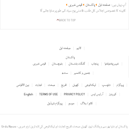
آپ یہاں ہیں:
صفحہ اول
پاکستان
قومی خبریں
کابینہ کا خصوصی اجلاس کل طلب، 9 مئی یومِ سیاہ کے طور پر منایا جائے گا
BACK TO TOP
لائیو
صفحہ اول
پاکستان
خیبر پختونخوا
پنجاب
گلگت بلتستان
بلوچستان
قومی خبریں
جموں و کشمیر
سندھ
پروگرام
دلچسپ
ٹیکنالوجی
کھیل
تفریح
صحت
تجارت
بین الاقوامی
کیریئرز
آر ایس ایس
PRIVACY POLICY
TERMS OF USE
English
کالم / بلاگ
موسم
پروگرام شیڈول
Urdu News - پاکستان اور دنیا بھر سے بریکنگ نیوز، کھیل، صحت، تفریح، تجارت اور ٹیکنالوجی کی تازہ ترین اردو خبریں