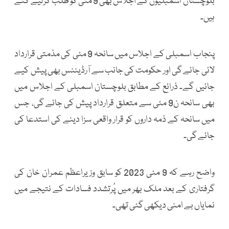
بلوچستان اسمبلیوں کے اجلاس بھی 9 مئی کو طلب کرلیے گئے
ہیں۔
پنجاب اسمبلی کے اجلاس میں سانحہ 9 مئی کی مذمتی قرارداد
لائی جائے گی اور حکومت کی جانب سے آرڈیننس بھی پیش کیے
جائیں گے۔ ذرائع کے مطابق بلوچستان اسمبلی کے اجلاس میں
بھی سانحہ ن9 مئی سے متعلق قرارداد پیش کی جائے گی، جس
میں سانحہ کے ذمہ داروں کو قرار واقعی سزا دینے کی استدعا کی
جائے گی۔
واضح رہے کہ 9 مئی 2023 کو سابق وزیراعظم عمران خان کی
گرفتاری کے بعد ملک بھر میں پُرتشدد فسادات کے نتیجے میں
نمایاں بے امنی دیکھی گئی تھی۔