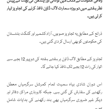
وفاقی حکومت نے ملک میں توانائی اور ایندھن کی بچت کے پیش
نظر ہفتے میں دو روزہ سمارٹ لاک ڈاؤن نافذ کرنے کی تجاویز تیار
کر لی ہیں۔
ذرائع کے مطابق یہ تجاویز صوبوں، آزادکشمیر اور گلگت بلتستان
کی حکومتوں کو بھی ارسال کر دی گئی ہیں۔
تجاویز کے مطابق لاک ڈاؤن ہر ہفتے ہفتہ کی دوپہر 12 بجے سے
اتوار کی رات 12 بجے تک نافذ کیا جائے گا۔
اس دوران شادی بیاہ سمیت تمام کمرشل سرگرمیاں معطل
رکھنے کی سفارش کی گئی ہے، جبکہ کاروباری مراکز، دفاتر اور
دیگر غیر ضروری سرگرمیاں بھی بند رکھنے کی ہدایات شامل
ہیں۔