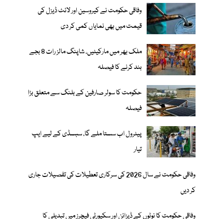
وفاقی حکومت نے کیروسین اور لائٹ ڈیزل کی
قیمت میں بھی نمایاں کمی کر دی
ملک بھر میں مارکیٹیں، شاپنگ مالز رات 8 بجے
بند کرنے کا فیصلہ
حکومت کا سولر صارفین کے بلنگ سے متعلق بڑا
فیصلہ
پیٹرول اب سستا ملے گا، سبسڈی کے لیے ایپ
تیار
وفاقی حکومت نے سال 2026 کی سرکاری تعطیلات کی تفصیلات جاری
کر دیں
وفاقی حکومت کا نوٹوں کے ڈیزائن اور سکیورٹی فیچرز میں تبدیلی کا