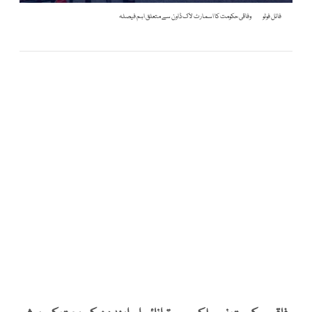
فائل فوٹو
وفاقی حکومت کا اسمارٹ لاک ڈاون سے متعلق اہم فیصلہ