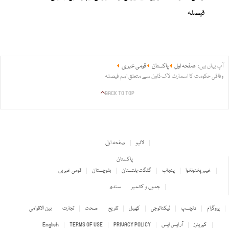
فیصلہ
آپ یہاں ہیں:
صفحہ اول
پاکستان
قومی خبریں
وفاقی حکومت کا اسمارٹ لاک ڈاون سے متعلق اہم فیصلہ
BACK TO TOP
لائیو
صفحہ اول
پاکستان
خیبر پختونخوا
پنجاب
گلگت بلتستان
بلوچستان
قومی خبریں
جموں و کشمیر
سندھ
پروگرام
دلچسپ
ٹیکنالوجی
کھیل
تفریح
صحت
تجارت
بین الاقوامی
کیریئرز
آر ایس ایس
PRIVACY POLICY
TERMS OF USE
English