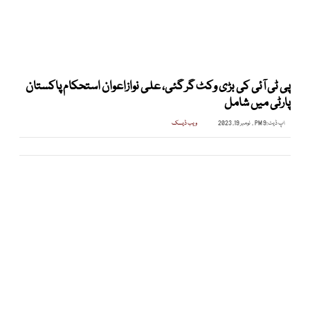
پی ٹی آئی کی بڑی وکٹ گر گئی، علی نوازاعوان استحکام پاکستان
پارٹی میں شامل
اپ ڈیٹ:
9 PM , نومبر 19, 2023
ویب ڈیسک