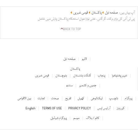
آپ یہاں ہیں:
صفحہ اول
پاکستان
قومی خبریں
پی ٹی آئی کی بڑی وکٹ گر گئی، علی نوازاعوان استحکام پاکستان پارٹی میں شامل
BACK TO TOP
لائیو
صفحہ اول
پاکستان
خیبر پختونخوا
پنجاب
گلگت بلتستان
بلوچستان
قومی خبریں
جموں و کشمیر
سندھ
پروگرام
دلچسپ
ٹیکنالوجی
کھیل
تفریح
صحت
تجارت
بین الاقوامی
کیریئرز
آر ایس ایس
PRIVACY POLICY
TERMS OF USE
English
کالم / بلاگ
موسم
پروگرام شیڈول