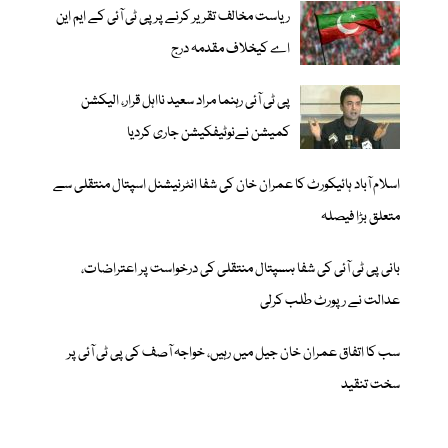
ریاست مخالف تقریر کرنے پر پی ٹی آئی کے ایم این
اے کیخلاف مقدمہ درج
پی ٹی آئی رہنما مراد سعید نااہل قرار، الیکشن
کمیشن نےنوٹیفکیشن جاری کردیا
اسلام آباد ہائیکورٹ کا عمران خان کی شفا انٹرنیشنل اسپتال منتقلی سے
متعلق بڑا فیصلہ
بانی پی ٹی آئی کی شفا ہسپتال منتقلی کی درخواست پر اعتراضات،
عدالت نے رپورٹ طلب کرلی
سب کا اتفاق عمران خان جیل میں رہیں، خواجہ آصف کی پی ٹی آئی پر
سخت تنقید