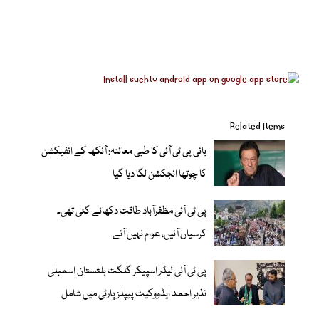
Related items
بانی پی ٹی آئی کا طبی معائنہ: آنکھ کے انفیکشن
کا چوتھا انجکشن لگا دیا گیا
پی ٹی آئی مظفرآباد طاقت دکھانے گئی تھی۔
کرسیاں آئیں، عوام نہیں آئے
پی ٹی آئی لیڈر اسپیکر گلگت بلتستان اسمبلی
نذیر احمد ایڈووکیٹ پیپلزپارٹی میں شامل