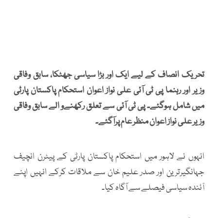
تحریک انصاف کے لیے ایک اور بڑا سیاسی جھٹکا، سابق وفاقی
وزیر اور رہنما پی ٹی آئی علی نواز اعوان استحکام پاکستان پارٹی
میں شامل ہوگئے۔ پی ٹی آئی سے تعلق رکھنےو الے سابق وفاقی
وزیر علی نواز اعوان منظر عام پرآگئے۔
انہوں نے لاہور میں استحکام پاکستان پارٹی کے پیٹرن انچیف
جہانگیرترین اور صدر علیم خان سے ملاقات کرکے انہیں اپنے
آئندہ سیاسی فیصلے سے آگاہ کیا۔