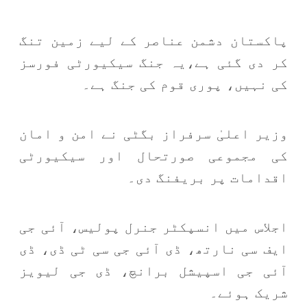
پاکستان دشمن عناصر کے لیے زمین تنگ
کر دی گئی ہے،یہ جنگ سیکیورٹی فورسز
کی نہیں، پوری قوم کی جنگ ہے۔
وزیر اعلیٰ سرفراز بگٹی نے امن و امان
کی مجموعی صورتحال اور سیکیورٹی
اقدامات پر بریفنگ دی۔
اجلاس میں انسپکٹر جنرل پولیس، آئی جی
ایف سی نارتھ، ڈی آئی جی سی ٹی ڈی، ڈی
آئی جی اسپیشل برانچ، ڈی جی لیویز
شریک ہوئے۔