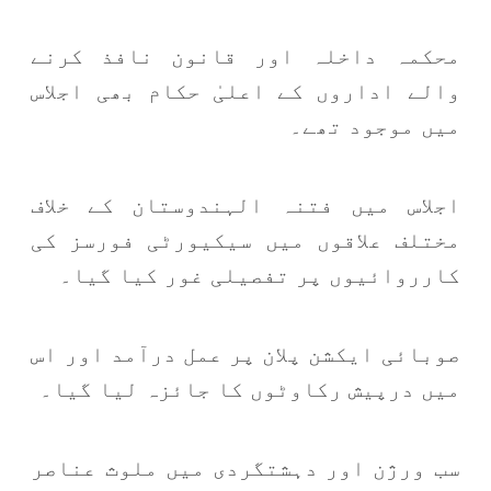
محکمہ داخلہ اور قانون نافذ کرنے
والے اداروں کے اعلیٰ حکام بھی اجلاس
میں موجود تھے۔
اجلاس میں فتنہ الہندوستان کے خلاف
مختلف علاقوں میں سیکیورٹی فورسز کی
کارروائیوں پر تفصیلی غور کیا گیا۔
صوبائی ایکشن پلان پر عمل درآمد اور اس
میں درپیش رکاوٹوں کا جائزہ لیا گیا۔
سب ورژن اور دہشتگردی میں ملوث عناصر