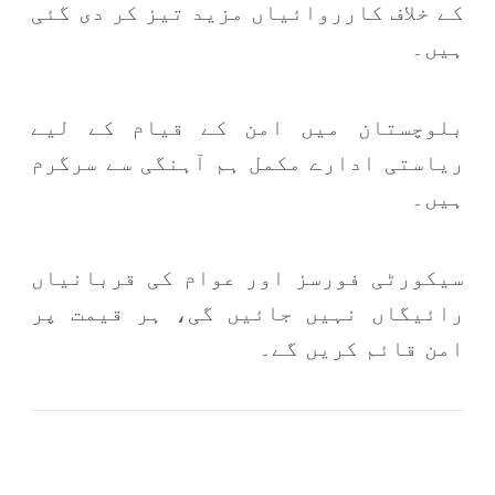
کے خلاف کارروائیاں مزید تیز کر دی گئی
ہیں۔
بلوچستان میں امن کے قیام کے لیے
ریاستی ادارے مکمل ہم آہنگی سے سرگرم
ہیں۔
سیکورٹی فورسز اور عوام کی قربانیاں
رائیگاں نہیں جائیں گی، ہر قیمت پر
امن قائم کریں گے۔