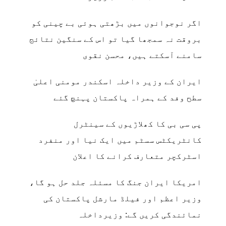
اگر نوجوانوں میں بڑھتی ہوئی بے چینی کو
بروقت نہ سمجھا گیا تو اس کے سنگین نتائج
سامنے آسکتے ہیں، محسن نقوی
ایران کے وزیر داخلہ اسکندر مومنی اعلیٰ
سطح وفد کے ہمراہ پاکستان پہنچ گئے
پی سی بی کا کھلاڑیوں کے سینٹرل
کانٹریکٹس سسٹم میں ایک نیا اور منفرد
اسٹرکچر متعارف کرانے کا اعلان
امریکا ایران جنگ کا مسئلہ جلد حل ہو گا،
وزیر اعظم اور فیلڈ مارشل پاکستان کی
نمائندگی کریں گے: وزیرداخلہ