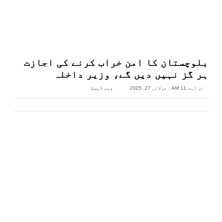
بلوچستان کا امن خراب کرنے کی اجازت
ہر گز نہیں دیں گے، وزیر داخلہ
اپ ڈیٹ:
11 AM , جولائی 27, 2025
ویب ڈیسک