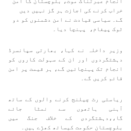
انجام عبرتناک موت، بلوچستان کا امن
خراب کرنے کی اجازت ہر گز نہیں دیں
گے۔ سیاسی قیادت نے امن دشمنوں کو دو
ٹوک پیغام، پہنچا دیا۔
وزیر داخلہ نے کہا، بھارتی سپانسرڈ
دہشتگردوں اور ان کے سہولت کاروں کو
انجام تک پہنچائیں گے، ہر قیمت پر امن
قائم کریں گے۔
ریاستی رٹ چیلنج کرنے والوں کے ساتھ
آہنی ہاتھوں سے نمٹا جائے
گا،،دہشتگردی کے خلاف جنگ میں
بلوچستان حکومت کیساتھ کھڑے ہیں۔