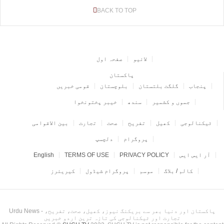
BACK TO TOP
لائیو
صفحہ اول
پاکستان
پنجاب
گلگت بلتستان
بلوچستان
قومی خبریں
جموں و کشمیر
سندھ
خیبر پختونخوا
ٹیکنالوجی
کھیل
تفریح
صحت
تجارت
بین الاقوامی
پروگرام
دلچسپ
آر ایس ایس
PRIVACY POLICY
TERMS OF USE
English
کالم / بلاگ
موسم
پروگرام شیڈول
کیریئرز
Urdu News - پاکستان اور دنیا بھر سے بریکنگ نیوز، کھیل، صحت، تفریح،
تجارت اور ٹیکنالوجی کی تازہ ترین اردو خبریں