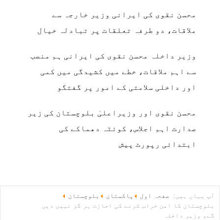
محسن نقوی کی ایرانی وزیر خارجہ سے
ملاقات، دو طرفہ تعلقات پر تبادلہ خیال
وزیر داخلہ محسن نقوی کی ایرانی ہم منصب
سے اہم ملاقات، خطے میں کشیدگی میں کمی
اور داخلی سلامتی کے امور پر گفتگو
محسن نقوی اور وزیراعلیٰ بلوچستان کی زیر
صدارت اہم اجلاس، کوئٹہ دھماکے کی
ابتدائی رپورٹ پیش
آپ یہاں ہیں:
صفحہ اول
پاکستان
بلوچستان
بلوچستان کا امن خراب کرنے کی اجازت ہر گز نہیں دیں
گے، وزیر داخلہ