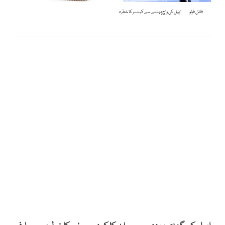
فائل فوٹو
ایپل کی واچ پہننے سے کینسر کا خطرہ