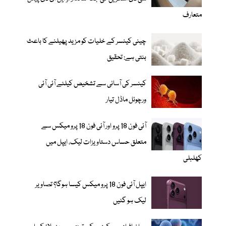
متعارف
چینی کینسر کے خلیات کو مزید پھیلنے کا باعث
بنتی ہے: تحقیق
کینسر کی آسانی سے تشخیص کیلئے آئی آئی
ورچوئل ماڈل تیار
آئی فون 18 پرو اور آئی فون 18 پرو میکس سے
متعلق حساس دستاویزات لیک، ایپل میں
کھلبلی
ایپل آئی فون 18 پرو میکس کیسا ہوگا؟ تصاویر
لیک ہو گئیں