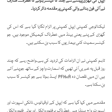
ایپل کی گھڑی پہننے سے جلد کا کینسر ہونے کا خطرہ۔۔۔ صارف
نے آئی فون بنانے والی کمپنی پر مقدمہ دائر کردیا۔
ٹیکنالوجی کمپنی ایپل کمپنی پر الزام لگایا گیا ہے کہ اس کی
گھڑی کے پٹے یعنی بینڈ میں خطرناک کیمیکل موجود ہیں، جو
کینسر سمیت کئی بیماریوں کا سبب بن سکتے ہیں۔
تاہم کمپنی نے ان الزامات کی تردید کی ہے۔واضح رہے کہ چند
روز قبل یہ خبریں آئی تھیں کہ اسمارٹ واچز کے ساتھ جو پٹے آتے
ہیں ان میں نقصان دہ PFHxA ایسڈ ہوتا ہے جو کینسر کا سبب
بن سکتا ہے۔
مقدمے میں کہا گیا ہے کہ ایپل کے اوقیانوس، نائکی اسپورٹ اور
اسپورٹ واچ بینڈز میں خطرناک پرفلووروالکل اور پولی فلووروالکل