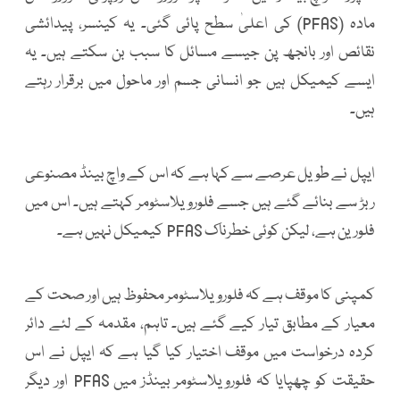
مادہ (PFAS) کی اعلیٰ سطح پائی گئی۔ یہ کینسر، پیدائشی
نقائص اور بانجھ پن جیسے مسائل کا سبب بن سکتے ہیں۔ یہ
ایسے کیمیکل ہیں جو انسانی جسم اور ماحول میں برقرار رہتے
ہیں۔
ایپل نے طویل عرصے سے کہا ہے کہ اس کے واچ بینڈ مصنوعی
ربڑ سے بنائے گئے ہیں جسے فلورویلاسٹومر کہتے ہیں۔ اس میں
فلورین ہے، لیکن کوئی خطرناک PFAS کیمیکل نہیں ہے۔
کمپنی کا موقف ہے کہ فلورویلاسٹومر محفوظ ہیں اور صحت کے
معیار کے مطابق تیار کیے گئے ہیں۔ تاہم، مقدمہ کے لئے دائر
کردہ درخواست میں موقف اختیار کیا گیا ہے کہ ایپل نے اس
حقیقت کو چھپایا کہ فلورویلاسٹومر بینڈز میں PFAS اور دیگر