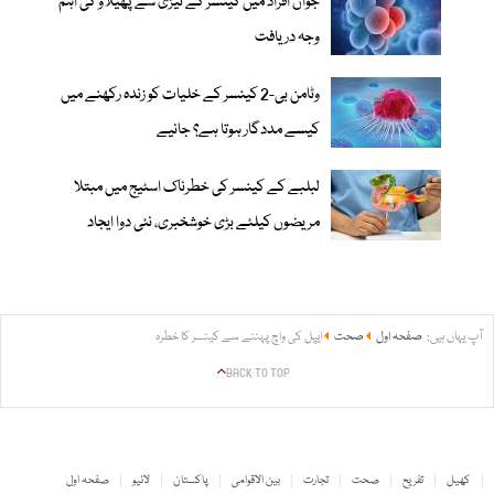
جوان افراد میں کینسر کے تیزی سے پھیلاؤ کی اہم
وجہ دریافت
وٹامن بی-2 کینسر کے خلیات کو زندہ رکھنے میں
کیسے مددگار ہوتا ہے؟ جانیے
لبلبے کے کینسر کی خطرناک اسٹیج میں مبتلا
مریضوں کیلئے بڑی خوشخبری، نئی دوا ایجاد
آپ یہاں ہیں:
صفحہ اول
صحت
ایپل کی واچ پہننے سے کینسر کا خطرہ
BACK TO TOP
کھیل
تفریح
صحت
تجارت
بین الاقوامی
پاکستان
لائیو
صفحہ اول