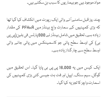
مواد موجود ہیں جو بیماریوں کا سبب بن سکتے ہیں۔
چند روز قبل سامنے آنے والی ایک رپورٹ میں انکشاف کیا گیا تھا
کہ بڑی کمپنیوں کے سمارٹ واچ بینڈز میں PFHxA کی مقدار
زیادہ ہے۔ تحقیق میں شامل بینڈز نے 800 پارٹس فی بلین(پی پی
بی) کی اوسط سطح پائی جو کاسمیٹکس میں پائی جانے والی
اوسط سطح سے چار گنا زیادہ ہے۔
ایک کیس میں یہ 16,000 پی پی بی پایا گیا۔ اس تحقیق میں
گوگل، سیم سنگ، ایپل اور فٹ بٹ جیسی کئی بڑی کمپنیوں کی
اسمارٹ واچز کا تجزیہ کیا گیا۔