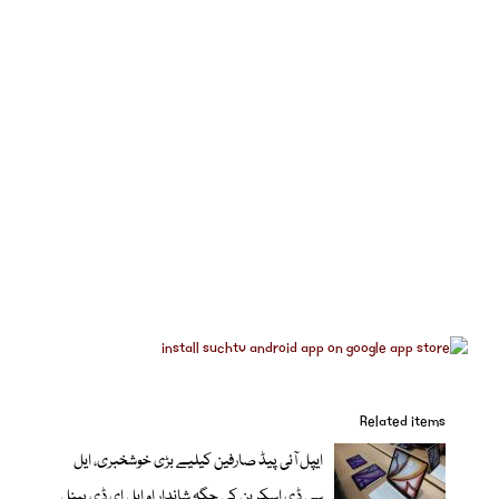
Related items
ایپل آئی پیڈ صارفین کیلیے بڑی خوشخبری، ایل
سی ڈی اسکرین کی جگہ شاندار او ایل ای ڈی پینل