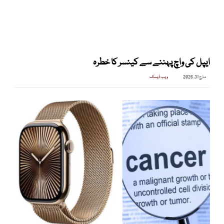
ایپل کی واچ پہننے سے کینسر کا خطرہ
مارچ 31, 2026
ویب ڈیسک