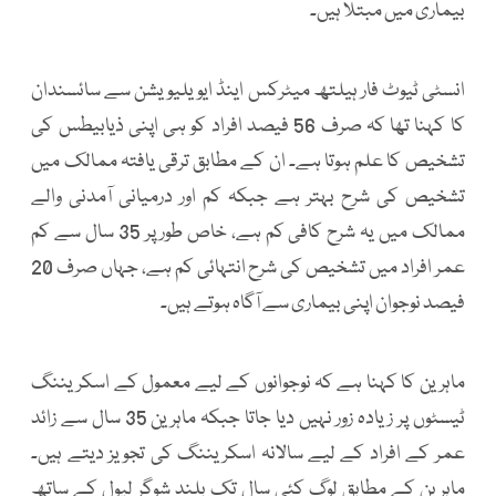
بیماری میں مبتلا ہیں۔
انسٹی ٹیوٹ فار ہیلتھ میٹرکس اینڈ ایویلیویشن سے سائسندان
کا کہنا تھا کہ صرف 56 فیصد افراد کو ہی اپنی ذیابیطس کی
تشخیص کا علم ہوتا ہے۔ ان کے مطابق ترقی یافتہ ممالک میں
تشخیص کی شرح بہتر ہے جبکہ کم اور درمیانی آمدنی والے
ممالک میں یہ شرح کافی کم ہے، خاص طور پر 35 سال سے کم
عمر افراد میں تشخیص کی شرح انتہائی کم ہے، جہاں صرف 20
فیصد نوجوان اپنی بیماری سے آگاہ ہوتے ہیں۔
ماہرین کا کہنا ہے کہ نوجوانوں کے لیے معمول کے اسکریننگ
ٹیسٹوں پر زیادہ زور نہیں دیا جاتا جبکہ ماہرین 35 سال سے زائد
عمر کے افراد کے لیے سالانہ اسکریننگ کی تجویز دیتے ہیں۔
ماہرین کے مطابق لوگ کئی سال تک بلند شوگر لیول کے ساتھ