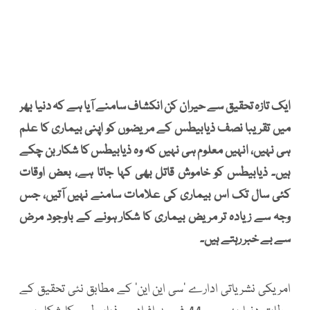
ایک تازہ تحقیق سے حیران کن انکشاف سامنے آیا ہے کہ دنیا بھر
میں تقریبا نصف ذیابیطس کے مریضوں کو اپنی بیماری کا علم
ہی نہیں، انہیں معلوم ہی نہیں کہ وہ ذیابیطس کا شکار بن چکے
ہیں۔ ذیابیطس کو خاموش قاتل بھی کہا جاتا ہے، بعض اوقات
کئی سال تک اس بیماری کی علامات سامنے نہیں آتیں، جس
وجہ سے زیادہ تر مریض بیماری کا شکار ہونے کے باوجود مرض
سے بے خبر رہتے ہیں۔
امریکی نشریاتی ادارے ’سی این این‘ کے مطابق نئی تحقیق کے