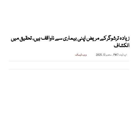
زیادہ ترشوگرکے مریض اپنی بیماری سے ناواقف ہیں، تحقیق میں
انکشاف
اپ ڈیٹ:
7 PM , ستمبر 13, 2025
ویب ڈیسک