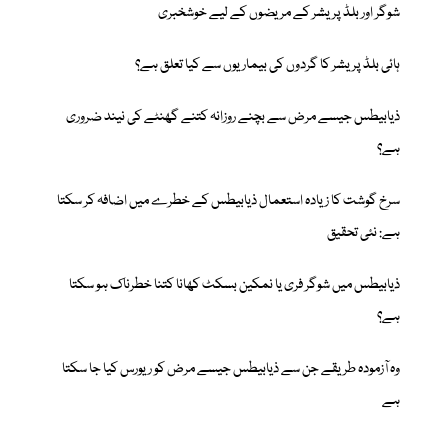
شوگر اور بلڈ پریشر کے مریضوں کے لیے خوشخبری
ہائی بلڈ پریشر کا گردوں کی بیماریوں سے کیا تعلق ہے؟
ذیابیطس جیسے مرض سے بچنے روزانہ کتنے گھنٹے کی نیند ضروری
ہے؟
سرخ گوشت کا زیادہ استعمال ذیابیطس کے خطرے میں اضافہ کر سکتا
ہے: نئی تحقیق
ذیابیطس میں شوگر فری یا نمکین بسکٹ کھانا کتنا خطرناک ہو سکتا
ہے؟
وہ آزمودہ طریقے جن سے ذیابیطس جیسے مرض کو ریورس کیا جا سکتا
ہے