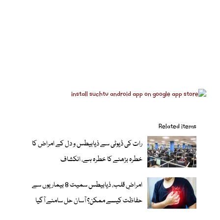
Related items
رات کی ڈیوٹی سے ذیابیطس و دل کے امراض کا
خطرہ بڑھنے کا خطرہ ہے، انکشاف
امراضِ قلب، ذیابیطس سمیت 8 بیماریوں سے
حفاظت کیسے ممکن؟ آسان حل سامنے آگیا