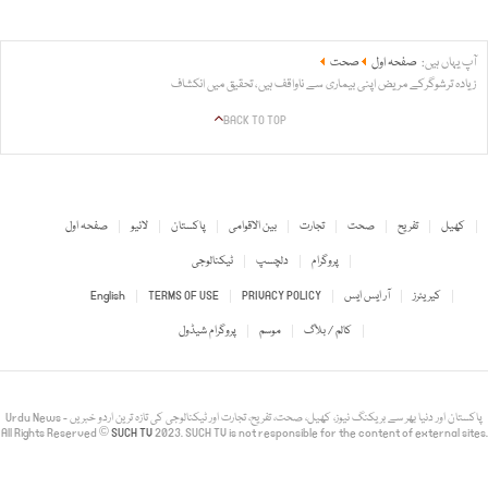
آپ یہاں ہیں:
صفحہ اول
صحت
زیادہ ترشوگرکے مریض اپنی بیماری سے ناواقف ہیں، تحقیق میں انکشاف
BACK TO TOP
کھیل
تفریح
صحت
تجارت
بین الاقوامی
پاکستان
لائیو
صفحہ اول
پروگرام
دلچسپ
ٹیکنالوجی
کیریئرز
آر ایس ایس
PRIVACY POLICY
TERMS OF USE
English
کالم / بلاگ
موسم
پروگرام شیڈول
Urdu News - پاکستان اور دنیا بھر سے بریکنگ نیوز، کھیل، صحت، تفریح، تجارت اور ٹیکنالوجی کی تازہ ترین اردو خبریں
All Rights Reserved ©
SUCH TV
2023. SUCH TV is not responsible for the content of external sites.