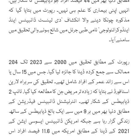
مطابق دنیا بھر میں 44 فیصد افراد جو ذیابیطس کا شکار ہیں،
انہیں اپنی بیماری کا علم ہی نہیں۔ رپورٹ میں بتایا گیا کہ
مذکورہ چونکا دینے والا انکشاف ’دی لینسٹ ڈائبیٹس اینڈ
اینڈوکرائنولوجی‘ نامی طبی جرنل میں شائع ہونے والی تحقیق میں
سامنے آیا۔
رپورٹ کے مطابق تحقیق میں 2000 سے 2023 تک 204
ممالک سے جمع کردہ ڈیٹا کا جائزہ لیا گیا، جس میں 15 سال یا
اس سے زائد عمر کے افراد شامل تھے۔ تحقیق کی سربراہ لارین
اسٹافورڈ نے بتایا کہ زیادہ تر مریض جن کا مطالعہ کیا گیا، ٹائپ 2
ذیابیطس کے شکار تھے۔ انٹرنیشنل ڈائبیٹس فیڈریشن کے
مطابق دنیا بھر میں ہر 9 میں سے ایک بالغ ذیابیطس کے ساتھ
زندگی گزار رہا ہے جبکہ امریکن ڈائبیٹس ایسوسی ایشن کے
2021 کے ڈیٹا کے مطابق امریکہ میں 11.6 فیصد افراد اس