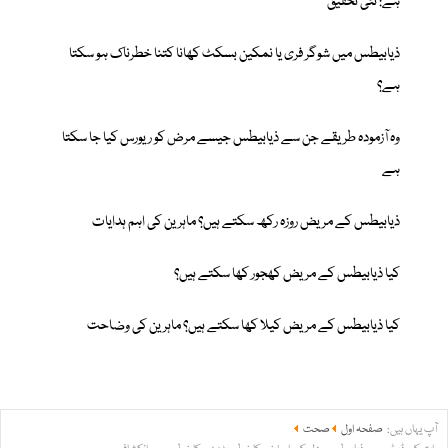
ہے: نئی تحقیق
ذیابیطس میں شوگر فری یا نمکین بسکٹ کھانا کتنا خطرناک ہو سکتا
ہے؟
وہ آزمودہ طریقے جن سے ذیابیطس جیسے مرض کو ریورس کیا جا سکتا
ہے
ذیابیطس کے مریض روزہ رکھ سکتے ہیں؟ ماہرین کی اہم ہدایات
کیا ذیابیطس کے مریض کھجور کھا سکتے ہیں؟
کیا ذیابیطس کے مریض کیلا کھا سکتے ہیں؟ ماہرین کی وضاحت
آپ یہاں ہیں:
صفحہ اول
صحت