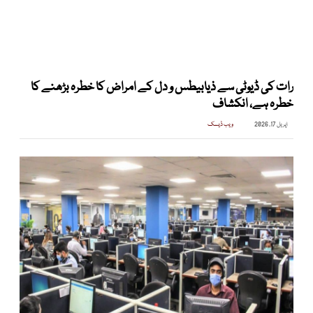
رات کی ڈیوٹی سے ذیابیطس و دل کے امراض کا خطرہ بڑھنے کا
خطرہ ہے، انکشاف
اپریل 17, 2026
ویب ڈیسک