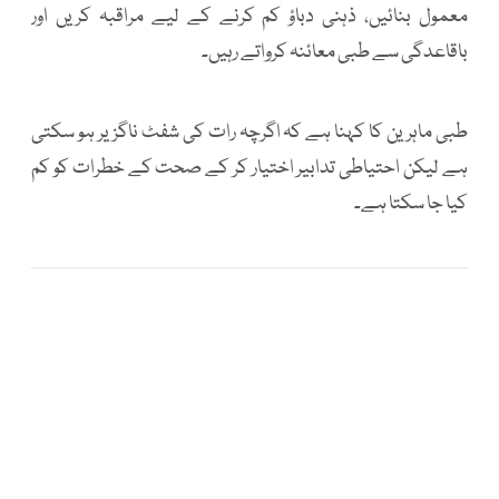
معمول بنائیں، ذہنی دباؤ کم کرنے کے لیے مراقبہ کریں اور
باقاعدگی سے طبی معائنہ کرواتے رہیں۔
طبی ماہرین کا کہنا ہے کہ اگرچہ رات کی شفٹ ناگزیر ہو سکتی
ہے لیکن احتیاطی تدابیر اختیار کر کے صحت کے خطرات کو کم
کیا جا سکتا ہے۔