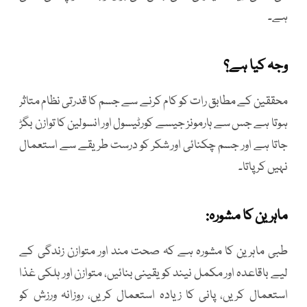
ہے۔
وجہ کیا ہے؟
محققین کے مطابق رات کو کام کرنے سے جسم کا قدرتی نظام متاثر
ہوتا ہے جس سے ہارمونز جیسے کورٹیسول اور انسولین کا توازن بگڑ
جاتا ہے اور جسم چکنائی اور شکر کو درست طریقے سے استعمال
نہیں کر پاتا۔
ماہرین کا مشورہ:
طبی ماہرین کا مشورہ ہے کہ صحت مند اور متوازن زندگی کے
لیے باقاعدہ اور مکمل نیند کو یقینی بنائیں، متوازن اور ہلکی غذا
استعمال کریں، پانی کا زیادہ استعمال کریں، روزانہ ورزش کو