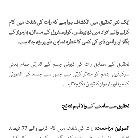
ایک نئی تحقیق میں انکشاف ہوا ہے کہ رات کی شفٹ میں کام
کرنے والے افراد میں ذیابیطس، کولیسٹرول کے مسائل، ہارمونز کے
بگاڑ اور وٹامن ڈی کی کمی کا خطرہ نمایاں طور پر بڑھ جاتا ہے۔
تحقیق کے مطابق رات کی ڈیوٹی جسم کے قدرتی نظام یعنی
سرکیڈین ردھم کو متاثر کرتی ہے جس سے جسم کی اندرونی
کیمیا اور ہارمونز کا توازن بگڑ جاتا ہے۔
تحقیق سے سامنے آنے والا اہم نتائج:
انسولین مزاحمت:
رات کی شفٹ میں کام کرنے والے 77 فیصد