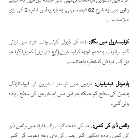
افراد میں انسولین مزاحمت دیکھی گئی جبکہ دن میں کام کرنے
والوں میں یہ شرح 62 فیصد رہی، یہ ذیابیطس ٹائپ 2 کی بڑی
علامت ہے۔
کولیسٹرول میں بگاڑ:
رات کی ڈیوٹی کرنے والے افراد میں ٹرائی
گلیسرائیڈز زیادہ اور اچھا کولیسٹرول (ایچ ڈی ایل) کم پایا گیا جو
دل کے امراض کا خطرہ بڑھاتا ہے۔
ہارمونل تبدیلیاں:
مردوں میں ٹیسٹو اسٹیرون اور لیوٹنائزنگ
ہارمون کی سطح کم جبکہ خواتین میں ایسٹروجن کی سطح زیادہ
پائی گئی۔
وٹامن ڈی کی کمی:
رات کی شفٹ کرنے والے افراد میں وٹامن ڈی
کی کمی زیادہ دیکھی گئی جس کی بڑی وجہ دھوپ کی کمی