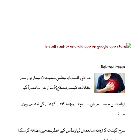
Related items
امراضِ قلب، ذیابیطس سمیت 8 بیماریوں سے
حفاظت کیسے ممکن؟ آسان حل سامنے آگیا
ذیابیطس جیسے مرض سے بچنے روزانہ کتنے گھنٹے کی نیند ضروری
ہے؟
سرخ گوشت کا زیادہ استعمال ذیابیطس کے خطرے میں اضافہ کر سکتا