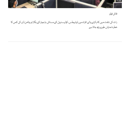
فائل فوٹو
رات کی شفٹ میں کام کرنے والے افراد میں ذیابیطس، کولیسٹرول کے مسائل، ہارمونز کے بگاڑ اور وٹامن ڈی کی کمی کا
خطرہ نمایاں طور پر بڑھ جاتا ہے