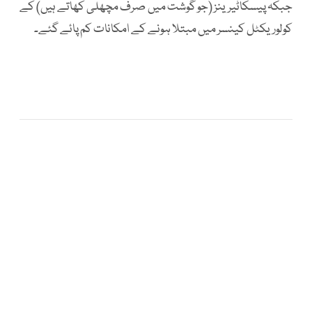
جبکہ پیسکاٹیرینز (جو گوشت میں صرف مچھلی کھاتے ہیں) کے
کولوریکٹل کینسر میں مبتلا ہونے کے امکانات کم پائے گئے۔