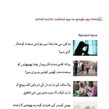
Related items
وہ کون سی عام غذا ہے جو ذہنی صحت کو متاثر
کرتی ہے؟
روزانہ کتنے منٹ تک پیدل چلنا پھیپھڑوں کو
صحت مند رکھنے کیلئے ضروری ہے؟
پلاسٹک کے ذرات دل کی شریانوں تک پہنچ کر
ہارٹ اٹیک کا سبب بنتے ہیں، نئی تحقیق
چینی کینسر کے خلیات کو مزید پھیلنے کا باعث