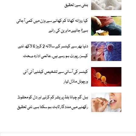
بنتی ہے: تحقیق
کیا روزانہ کھانا کم کھانے سے وزن میں کمی آجاتی
ہے؟ جانیے ماہرین کی رائے
دنیا بھر سے کینسر کے سالانہ 2 کروڑ 6 لاکھ نئے
کیسز رپورٹ ہو رہے ہیں، عالمی ادارہ صحت
کینسر کی آسانی سے تشخیص کیلئے آئی آئی
ورچوئل ماڈل تیار
ببل گم چبانا بلڈ پریشر کم کرنے اور دل کو محفوظ
رکھنے میں مددگار ثابت ہو سکتا ہے، نئی تحقیق