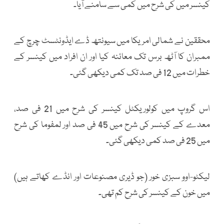
کینسر میں کی شرح میں کمی سے سامنے آیا۔
محققین نے شمالی امریکا میں سیونتھ ڈے ایڈونٹسٹ چرچ کے
ممبران کا آٹھ برس تک معائنہ کیا اور ان افراد میں کینسر کے
خطرات میں 12 فی صد تک کمی دیکھی گئی۔
اس گروپ میں کولوریکٹل کینسر کی شرح میں 21 فی صد،
معدے کے کینسر کی شرح میں 45 فی صد اور لمفوما کی شرح
میں 25 فی صد کمی دیکھی گئی۔
لیکٹو-اوو سبزی خور (جو ڈیری مصنوعات اور انڈے کھاتے ہیں)
میں خون کے کینسر کی شرح کم تھی۔