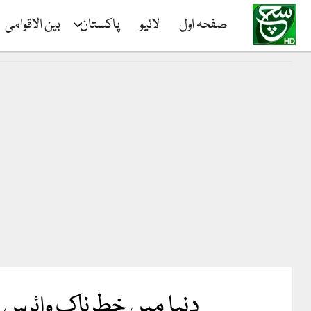
صفحہ اول
لائیو
پاکستان
بین الاقوامی
دنیا میں خطرناک وائرس 