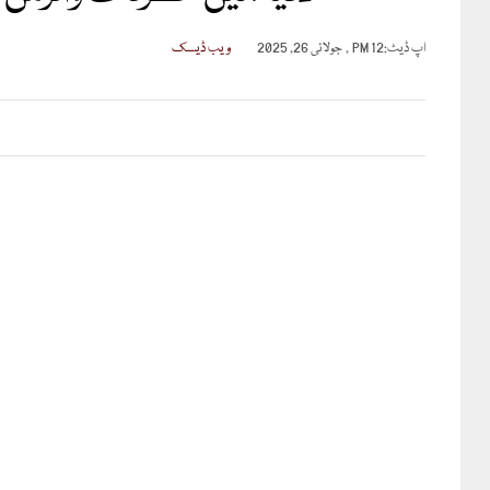
اپ ڈیٹ:
12 PM , جولائی 26, 2025
ویب ڈیسک