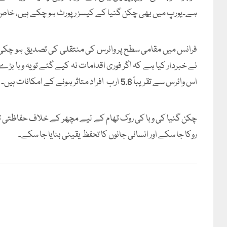
ہے۔یورپ میں بھی چکن گنیا کے کیسز رپورٹ ہو چکے ہیں، خاص طور پ
فرانس میں مقامی سطح پر وائرس کی منتقلی کی تصدیق ہو چکی
نے خبردار کیا ہے کہ اگر فوری اقدامات نہ کیے گئے تو یہ وبا
اس وائرس سے تقریباً 5.6 ارب افراد متاثر ہونے کے امکانات ہیں۔
چکن گنیا کی وبا کی روک تھام کے لیے مچھر کے خلاف حفاظتی تدابیر
روکا جا سکے اور انسانی جانوں کا تحفظ یقینی بنایا جا سکے۔