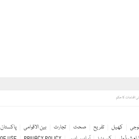
ی اقدامات کا حکم
لوجی
کھیل
تفریح
صحت
تجارت
بین الاقوامی
پاکستان
رام شیڈول
کیریئرز
آر ایس ایس
PRIVACY POLICY
OF USE