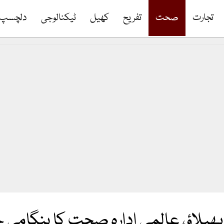
تجارت
صحت
تفریح
کھیل
ٹیکنالوجی
دلچسپ
پھیلاؤ، عالمی ادارہ صحت کا ہنگامی 