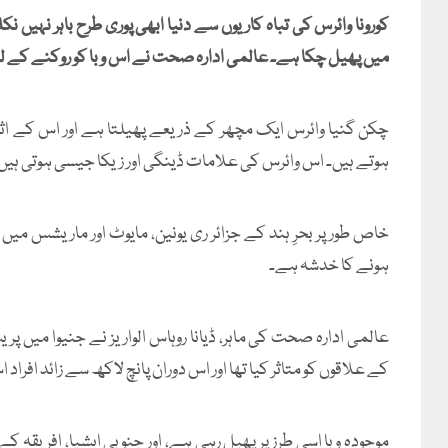
میں پھیل چکا ہے۔ عالمی ادارہ صحت نے اس وبا کو روکنے کے لی
چکن گنیا وائرس ایک مچھر کے ذریعے پھیلتا ہے اور اس کے اثر
ہوتے ہیں۔ اس وائرس کی علامات ڈینگی اور زیکا جیسی ہوتی 
خاص طور پر بحرِ ہند کے جزائر ری یونین، مایوٹ اور ماریشس میں
ہونے کا خدشہ ہے۔
کے علاقوں کو متاثر کیا تھا اور اس دوران پانچ لاکھ سے زائد افراد 
موجودہ وبا اسی طرز پر پھیل رہی ہے، اور جنوبی ایشیا، افریقہ 