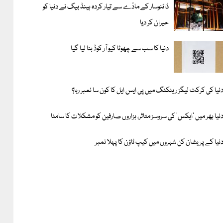
ڈائنوسار کے مادّے سے تیار کردہ ہینڈ بیگ نے دنیا کو
حیران کر دیا
دنیا کا سب سے چھوٹا کیو آر کوڈ بنا لیا گیا
نیا کی کرکٹ لیگز رینکنگ میں پی ایس ایل کا کون سا نمبر رہا؟
نیا بھر میں ’ایکس‘ کی سروسز متاثر، ہزاروں صارفین کو مشکلات کا سامنا
نیا کے پریشان کن شہروں میں کیپ ٹاؤن کا پہلا نمبر