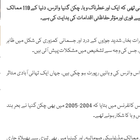
کورونا وائرس کی تباہ کاریوں سے دنیا ابھی پوری طرح باہر نہیں نکلی تھی کہ ایک اور خطرناک وبا، چکن گنیا وائرس، دنیا کے 119 ممالک
ے فوری اور مؤثر حفاظتی اقدامات کی ہدایت کی ہے۔
ات بخار، شدید جوڑوں کے درد اور جسمانی کمزوری کی شکل میں ظاہر
ہیں، جس کی وجہ سے تشخیص میں مشکلات پیش آتی ہیں۔
د
 اس وائرس کی وبائیں رپورٹ ہو چکی ہیں، جہاں ایک تہائی آبادی متاثر
د
د
عالمی ادارہ صحت کی ماہر، ڈیانا روہاس الواریز نے جنیوا میں پریس کانفرنس میں بتایا کہ 2004-2005 میں بھی چکن گنیا نے بحرِ ہند
اس وبا کا شکار ہوئے تھے۔
کے ممالک مڈغاسکر، صومالیہ، اور کینیا میں بھی تیزی سے پھیلاؤ جاری