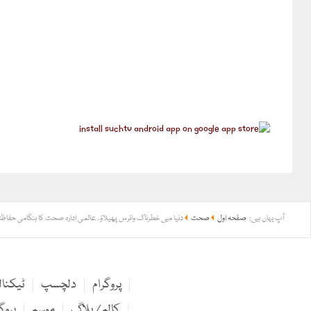
آپ یہاں ہیں:
صفحہ اول
صحت
دنیا میں خطرناک وائرس پھیلاؤ، عالمی ادارہ صحت کا ہنگامی حفاظت
پروگرام
دلچسپ
ٹیکنا
کالم / بلاگ
موسم
پروگ