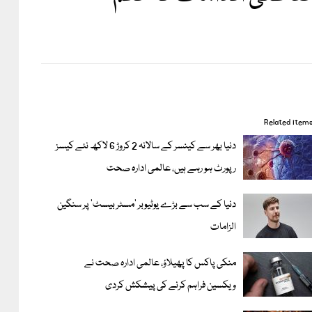
Related item
دنیا بھر سے کینسر کے سالانہ 2 کروڑ 6 لاکھ نئے کیسز
رپورٹ ہو رہے ہیں، عالمی ادارہ صحت
دنیا کے سب سے بڑے یوٹیوبر ’مسٹر بیسٹ‘ پر سنگین
الزامات
منکی پاکس کا پھیلاؤ، عالمی ادارہ صحت نے
ویکسین فراہم کرنے کی پیشکش کردی