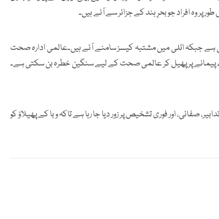
ر وہ افراد جو بحرِ ہند کے جزائر سے آئے ہیں۔
 ہے جبکہ اٹلی میں مشتبہ کیسز سامنے آئے ہیں۔عالمی ادارہ صحت
 بڑے پیمانے پر پھیل کر عالمی صحت کے لیے سنگین خطرہ بن سکتی ہے۔
، صفائی، اور فوری تشخیص پر زور دیا جا رہا ہے تاکہ وبا کے پھیلاؤ کو