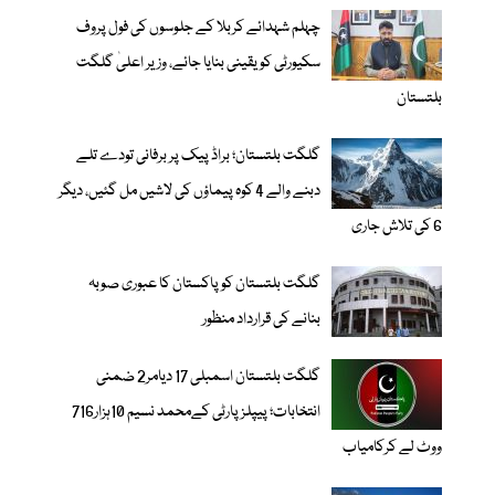
چہلم شہدائے کربلا کے جلوسوں کی فول پروف
سکیورٹی کو یقینی بنایا جائے، وزیر اعلیٰ گلگت
بلتستان
گلگت بلتستان؛ براڈ پیک پر برفانی تودے تلے
دبنے والے 4 کوہ پیماؤں کی لاشیں مل گئیں، دیگر
6 کی تلاش جاری
گلگت بلتستان کو پاکستان کا عبوری صوبہ
بنانے کی قرارداد منظور
گلگت بلتستان اسمبلی 17 دیامر2 ضمنی
انتخابات؛ پیپلزپارٹی کےمحمد نسیم 10ہزار716
ووٹ لے کرکامیاب