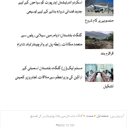
اسکردو انٹرنیشنل ایئرپورٹ کو سیاحوں کے لیے
جدید فضائی دروازہ بنانے کے لیے توسیعی
منصوبے پر کام شروع
گلگت بلتستان؛ دیامر میں سیلابی ریلوں سے
متعدد مکانات، رابطہ پل اور واٹرچینلز تباہ، شاہراہِ
قراقرم بند
مسلم لیگ(ن) گلگت بلتستان اسمبلی کے
اراکین کی وزیراعظم سے ملاقات، تجاویز پر کمیٹی
تشکیل
آپ یہاں ہیں:
صفحہ اول
صحت
گلگت بلتستان میں وائلڈ پولیو وائرس کی تصدیق
BACK TO TOP