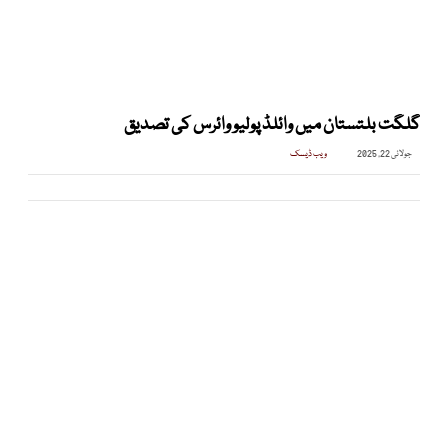
گلگت بلتستان میں وائلڈ پولیو وائرس کی تصدیق
جولائی 22, 2025
ویب ڈیسک