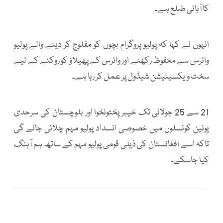
کا آبائی ضلع ہے۔
انہوں نے کہا کہ پولیو پروگرام بچوں کو مفلوج کر دینے والے پولیو
وائرس سے محفوظ رکھنے اور وائرس کے پھیلاؤ کو روکنے کے لیے
سخت ویکسینیشن شیڈول پر عمل کر رہا ہے۔
21 سے 25 جولائی تک خیبر پختونخوا اور بلوچستان کی سرحدی
یونین کونسلوں میں خصوصی انسداد پولیو مہم چلائی جائے گی
تاکہ اسے افغانستان کی ذیلی قومی پولیو مہم کے ساتھ ہم آہنگ
کیا جاسکے۔