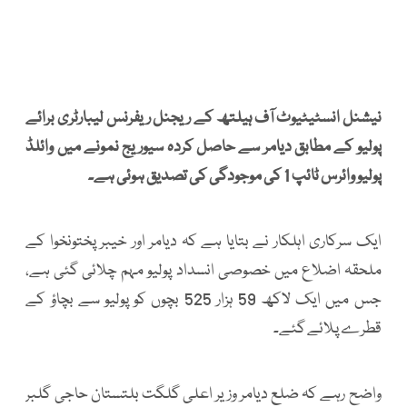
نیشنل انسٹیٹیوٹ آف ہیلتھ کے ریجنل ریفرنس لیبارٹری برائے
پولیو کے مطابق دیامر سے حاصل کردہ سیوریج نمونے میں وائلڈ
پولیو وائرس ٹائپ 1 کی موجودگی کی تصدیق ہوئی ہے۔
ایک سرکاری اہلکار نے بتایا ہے کہ دیامر اور خیبر پختونخوا کے
ملحقہ اضلاع میں خصوصی انسداد پولیو مہم چلائی گئی ہے،
جس میں ایک لاکھ 59 ہزار 525 بچوں کو پولیو سے بچاؤ کے
قطرے پلائے گئے۔
واضح رہے کہ ضلع دیامر وزیر اعلی گلگت بلتستان حاجی گلبر