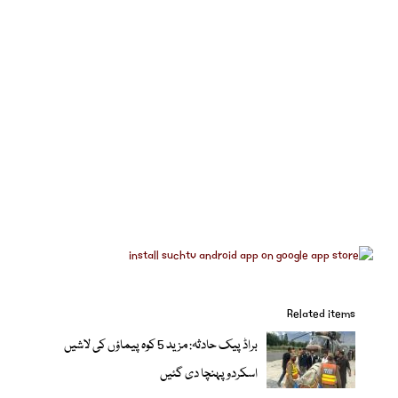
Related items
براڈ پیک حادثہ: مزید 5 کوہ پیماؤں کی لاشیں
اسکردو پہنچا دی گئیں