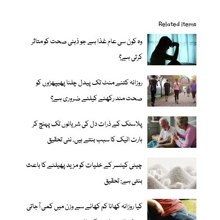
Related items
وہ کون سی عام غذا ہے جو ذہنی صحت کو متاثر
کرتی ہے؟
روزانہ کتنے منٹ تک پیدل چلنا پھیپھڑوں کو
صحت مند رکھنے کیلئے ضروری ہے؟
پلاسٹک کے ذرات دل کی شریانوں تک پہنچ کر
ہارٹ اٹیک کا سبب بنتے ہیں، نئی تحقیق
چینی کینسر کے خلیات کو مزید پھیلنے کا باعث
بنتی ہے: تحقیق
کیا روزانہ کھانا کم کھانے سے وزن میں کمی آجاتی