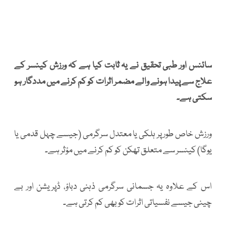
سائنس اور طبی تحقیق نے یہ ثابت کیا ہے کہ ورزش کینسر کے
علاج سے پیدا ہونے والے مضمر اثرات کو کم کرنے میں مددگار ہو
سکتی ہے۔
ورزش خاص طور پر ہلکی یا معتدل سرگرمی (جیسے چہل قدمی یا
یوگا) کینسر سے متعلق تھکن کو کم کرنے میں مؤثر ہے۔
اس کے علاوہ یہ جسمانی سرگرمی ذہنی دباؤ، ڈپریشن اور بے
چینی جیسے نفسیاتی اثرات کو بھی کم کرتی ہے۔