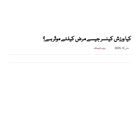
کیا ورزش کینسر جیسے مرض کیلئے موثر ہے؟
مئی 12, 2025
ویب ڈیسک