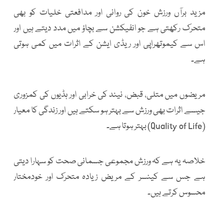
مزید برآں ورزش خون کی روانی اور مدافعتی خلیات کو بھی
متحرک رکھتی ہے جو انفیکشن سے بچاؤ میں مدد دیتے ہیں اور
اس سے کیموتھراپی اور ریڈی ایشن کے اثرات میں کمی ہوتی
ہے۔
مریضوں میں متلی، قبض، نیند کی خرابی اور ہڈیوں کی کمزوری
جیسے اثرات بھی ورزش سے بہتر ہو سکتے ہیں اور زندگی کا معیار
(Quality of Life) بہتر ہوتا ہے۔
خلاصہ یہ ہے کہ ورزش مجموعی جسمانی صحت کو سہارا دیتی
ہے جس سے کینسر کے مریض زیادہ متحرک اور خودمختار
محسوس کرتے ہیں۔