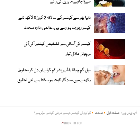
ہے؟ جانیے ماہرین کی رائے
دنیا بھر سے کینسر کے سالانہ 2 کروڑ 6 لاکھ نئے
کیسز رپورٹ ہو رہے ہیں، عالمی ادارہ صحت
کینسر کی آسانی سے تشخیص کیلئے آئی آئی
ورچوئل ماڈل تیار
ببل گم چبانا بلڈ پریشر کم کرنے اور دل کو محفوظ
رکھنے میں مددگار ثابت ہو سکتا ہے، نئی تحقیق
آپ یہاں ہیں:
صفحہ اول
صحت
کیا ورزش کینسر جیسے مرض کیلئے موثر ہے؟
BACK TO TOP