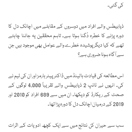
کی گئی۔
ذیابیطس والے افراد میں دوسروں کے مقابلے میں اچانک دل کا
دورہ پڑنے کا خطرہ دُگنا ہوتا ہے۔ تاہم محققین یہ جاننا چاہتے
تھے کہ کیا دیگر پوشیدہ خطرے والے عوامل بھی موجود ہیں جن
سے آگاہ ہونا ضروری ہے؟
اس مطالعہ کی قیادت ہالینڈ میں ڈاکٹر پیٹر ہارمز اور ان کی ٹیم نے
کی۔ انہوں نے ٹائپ 2 ذیابیطس والے تقریباً 4,000 لوگوں کے
صحت کے ریکارڈ کو دیکھا۔ ان میں سے 689 افراد کو 2010 اور
2019 کے درمیان اچانک دل کا دورہ پڑا تھا۔
سب سے حیران کن نتائج میں سے ایک کچھ ادویات کے اثرات