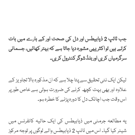
جب ٹائپ 2 ذیابیطس اور دل کی صحت اور کے بارے میں بات
کرتے ہیں تو اکثر یہی مشورہ دیا جاتا ہے کہ بہتر کھائیں، جسمانی
سرگرمیاں کریں اور بلڈ شوگر کنٹرول کریں۔
لیکن ایک نئی تحقیق سے پتا چلا ہے کہ ان مذکورہ بالا تجاویز کے
علاوہ اور بھی بہت کچھ کرنے کی ضرورت ہوتی ہے خاص طور پر
اس وقت جب اچانک دل کا دورہ پڑنے کا خطرہ ہو۔
یہ مطالعہ جرمنی میں ذیابیطس کی ایک حالیہ کانفرنس میں
شیئر کیا گیا۔ اس میں ٹائپ 2 ذیابیطس والے لوگوں پر توجہ مرکوز