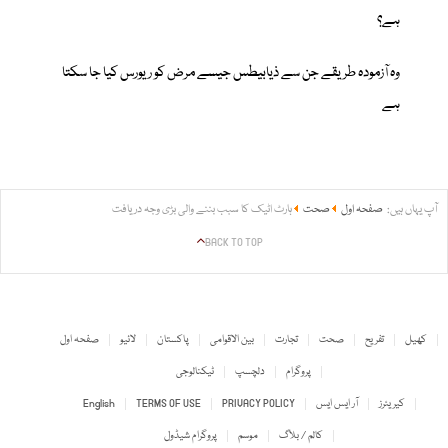
ہے؟
وہ آزمودہ طریقے جن سے ذیابیطس جیسے مرض کو ریورس کیا جا سکتا
ہے
آپ یہاں ہیں:
صفحہ اول
صحت
ہارٹ اٹیک کا سبب بننے والی بڑی وجہ دریافت
BACK TO TOP
کھیل
تفریح
صحت
تجارت
بین الاقوامی
پاکستان
لائیو
صفحہ اول
پروگرام
دلچسپ
ٹیکنالوجی
کیریئرز
آر ایس ایس
PRIVACY POLICY
TERMS OF USE
English
کالم / بلاگ
موسم
پروگرام شیڈول