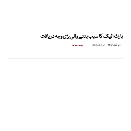
ہارٹ اٹیک کا سبب بننے والی بڑی وجہ دریافت
اپ ڈیٹ:
12 PM , اپریل 8, 2025
ویب ڈیسک