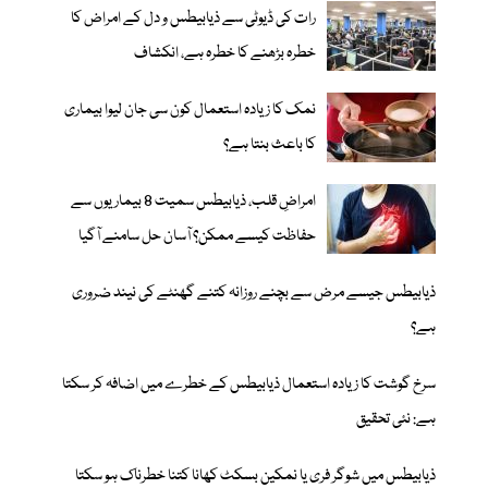
رات کی ڈیوٹی سے ذیابیطس و دل کے امراض کا
خطرہ بڑھنے کا خطرہ ہے، انکشاف
نمک کا زیادہ استعمال کون سی جان لیوا بیماری
کا باعث بنتا ہے؟
امراضِ قلب، ذیابیطس سمیت 8 بیماریوں سے
حفاظت کیسے ممکن؟ آسان حل سامنے آگیا
ذیابیطس جیسے مرض سے بچنے روزانہ کتنے گھنٹے کی نیند ضروری
ہے؟
سرخ گوشت کا زیادہ استعمال ذیابیطس کے خطرے میں اضافہ کر سکتا
ہے: نئی تحقیق
ذیابیطس میں شوگر فری یا نمکین بسکٹ کھانا کتنا خطرناک ہو سکتا