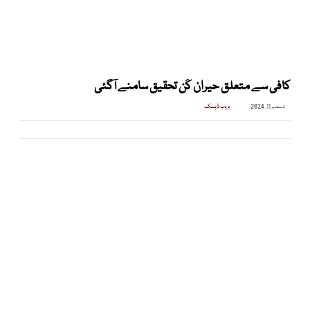
کافی سے متعلق حیران کُن تحقیق سامنے آگئی
دسمبر 11, 2024
ویب ڈیسک