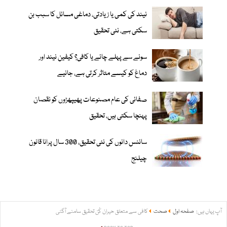
نیند کی کمی یا زیادتی، دماغی مسائل کا سبب بن
سکتی ہے، نئی تحقیق
سونے سے پہلے چائے یا کافی؟ کیفین نیند اور
دماغ کو کیسے متاثر کرتی ہے، جانیے
صفائی کی عام مصنوعات پھیپھڑوں کو نقصان
پہنچا سکتی ہیں، تحقیق
سائنس دانوں کی نئی تحقیق، 300 سال پرانا قانون
چیلنج
آپ یہاں ہیں:
صفحہ اول
صحت
کافی سے متعلق حیران کُن تحقیق سامنے آگئی