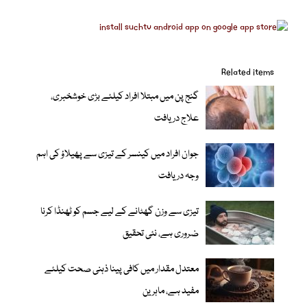
Related items
گنج پن میں مبتلا افراد کیلئے بڑی خوشخبری،
علاج دریافت
جوان افراد میں کینسر کے تیزی سے پھیلاؤ کی اہم
وجہ دریافت
تیزی سے وزن گھٹانے کے لیے جسم کو ٹھنڈا کرنا
ضروری ہے، نئی تحقیق
معتدل مقدار میں کافی پینا ذہنی صحت کیلئے
مفید ہے، ماہرین