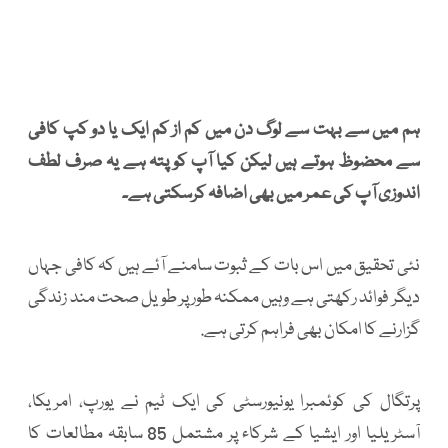
ہم میں سے بہت سے لوگ دن میں کم از کم ایک یا دو کپ کافی
سے محضوظ ہوتے ہیں لیکن کیا آپ کو پتہ ہے یہ صرف لطف
اندوزی آپ کی عمر میں بھی اضافہ کرسکتی ہے۔
نئی تحقیق میں اس بات کے ثبوت سامنے آئے ہیں کہ کافی جہاں
دیگر فوائد رکھتی ہے وہیں ممکنہ طور پر طویل صحت مند زندگی
گزارنے کا امکان بھی فراہم کرتی ہے.
پرتگال کی کوئمبرا یونیورسٹی کی ایک ٹیم نے یورپ، امریکا،
آسٹریلیا اور ایشیا کے شرکاء پر مشتمل 85 سابقہ مطالعات کا