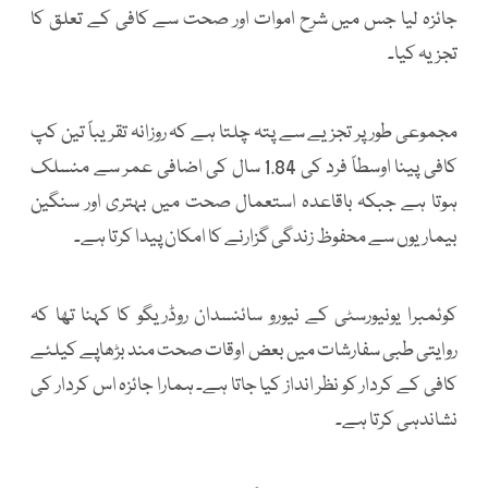
جائزہ لیا جس میں شرح اموات اور صحت سے کافی کے تعلق کا
تجزیہ کیا۔
مجموعی طور پر تجزیے سے پتہ چلتا ہے کہ روزانہ تقریباً تین کپ
کافی پینا اوسطاً فرد کی 1.84 سال کی اضافی عمر سے منسلک
ہوتا ہے جبکہ باقاعدہ استعمال صحت میں بہتری اور سنگین
بیماریوں سے محفوظ زندگی گزارنے کا امکان پیدا کرتا ہے۔
کوئمبرا یونیورسٹی کے نیورو سائنسدان روڈریگو کا کہنا تھا کہ
روایتی طبی سفارشات میں بعض اوقات صحت مند بڑھاپے کیلئے
کافی کے کردار کو نظر انداز کیا جاتا ہے۔ ہمارا جائزہ اس کردار کی
نشاندہی کرتا ہے۔