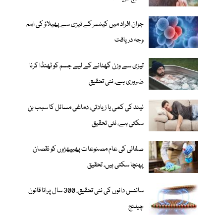
جوان افراد میں کینسر کے تیزی سے پھیلاؤ کی اہم
وجہ دریافت
تیزی سے وزن گھٹانے کے لیے جسم کو ٹھنڈا کرنا
ضروری ہے، نئی تحقیق
نیند کی کمی یا زیادتی، دماغی مسائل کا سبب بن
سکتی ہے، نئی تحقیق
صفائی کی عام مصنوعات پھیپھڑوں کو نقصان
پہنچا سکتی ہیں، تحقیق
سائنس دانوں کی نئی تحقیق، 300 سال پرانا قانون
چیلنج