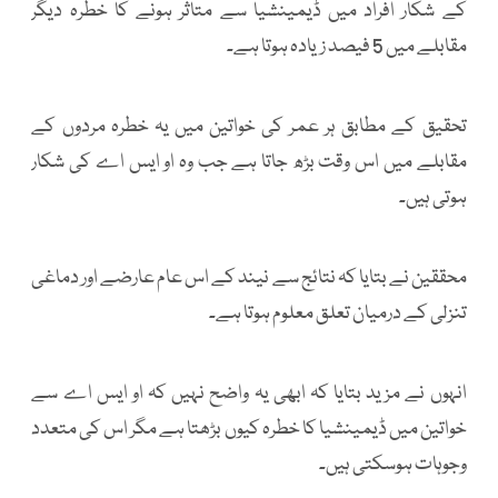
کے شکار افراد میں ڈیمینشیا سے متاثر ہونے کا خطرہ دیگر
مقابلے میں 5 فیصد زیادہ ہوتا ہے۔
تحقیق کے مطابق ہر عمر کی خواتین میں یہ خطرہ مردوں کے
مقابلے میں اس وقت بڑھ جاتا ہے جب وہ او ایس اے کی شکار
ہوتی ہیں۔
محققین نے بتایا کہ نتائج سے نیند کے اس عام عارضے اور دماغی
تنزلی کے درمیان تعلق معلوم ہوتا ہے۔
انہوں نے مزید بتایا کہ ابھی یہ واضح نہیں کہ او ایس اے سے
خواتین میں ڈیمینشیا کا خطرہ کیوں بڑھتا ہے مگر اس کی متعدد
وجوہات ہوسکتی ہیں۔