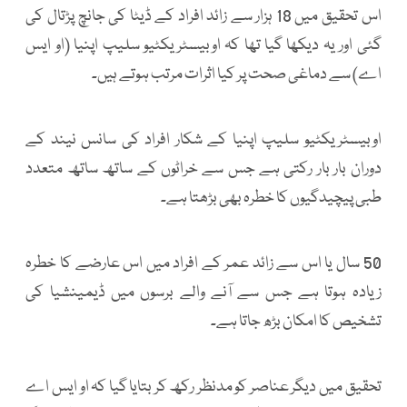
اس تحقیق میں 18 ہزار سے زائد افراد کے ڈیٹا کی جانچ پڑتال کی
گئی اور یہ دیکھا گیا تھا کہ اوبیسٹریکٹیو سلیپ اپنیا (او ایس
اے) سے دماغی صحت پر کیا اثرات مرتب ہوتے ہیں۔
اوبیسٹریکٹیو سلیپ اپنیا کے شکار افراد کی سانس نیند کے
دوران بار بار رکتی ہے جس سے خراٹوں کے ساتھ ساتھ متعدد
طبی پیچیدگیوں کا خطرہ بھی بڑھتا ہے۔
50 سال یا اس سے زائد عمر کے افراد میں اس عارضے کا خطرہ
زیادہ ہوتا ہے جس سے آنے والے برسوں میں ڈیمینشیا کی
تشخیص کا امکان بڑھ جاتا ہے۔
تحقیق میں دیگر عناصر کو مدنظر رکھ کر بتایا گیا کہ او ایس اے