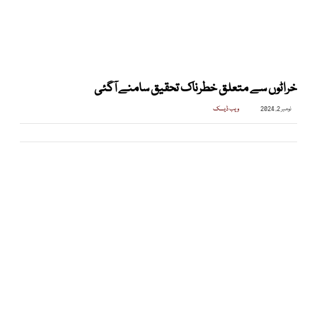
خراٹوں سے متعلق خطرناک تحقیق سامنے آگئی
نومبر 2, 2024
ویب ڈیسک