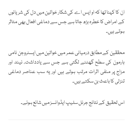
ان کا کہنا تھا کہ او ایس اے کی شکار خواتین میں دل کی شریانوں
کے امراض کا خطرہ بڑھ جاتا ہے جس سے دماغی افعال بھی متاثر
ہوتے ہیں۔
محققین کے مطابق درمیانی عمر میں خواتین میں ایسٹروجن نامی
ہارمون کی سطح گھٹنے لگتی ہے جس سے یادداشت، نیند اور
مزاج پر منفی اثرات مرتب ہوتے ہیں اور یہ سب عناصر دماغی
تنزلی کا باعث بن سکتے ہیں۔
اس تحقیق کے نتائج جرنل سلیپ ایڈوانسز میں شائع ہوئے۔