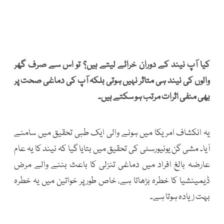
کیا آپ نیند کے دوران خراٹے لیتے ہیں؟ تو اس سے صرف گھر
والوں کی نیند ہی متاثر نہیں ہوتی بلکہ آپ کی دماغی صحت پر
بھی منفی اثرات مرتب ہو سکتے ہیں۔
یہ انکشاف امریکا میں ہونے والی ایک طبی تحقیق میں سامنے
آیا۔ مشی گن یونیورسٹی کی تحقیق میں بتایا گیا کہ نیند کا یہ عام
عارضہ بالغ افراد میں دماغی تنزلی کا باعث بننے والے مرض
ڈیمینشیا کا خطرہ بڑھاتا ہے، خاص طورپر خواتین میں یہ خطرہ
بہت زیادہ ہوتا ہے۔