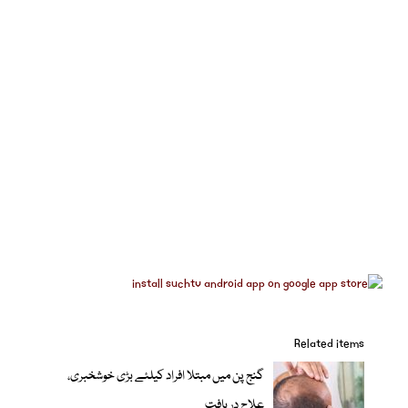
Related items
گنج پن میں مبتلا افراد کیلئے بڑی خوشخبری،
علاج دریافت