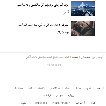
برف کے پانی پر تیرنے کی سائنسی وجہ سامنے
آگئی
صرف چند منٹ کی ورزش، بہتر نیند کے لیے
جادوئی اثر
آپ یہاں ہیں:
صفحہ اول
صحت
خراٹوں سے متعلق خطرناک تحقیق سامنے آگئی
BACK TO TOP
کھیل
تفریح
صحت
تجارت
بین الاقوامی
پاکستان
لائیو
صفحہ اول
پروگرام
دلچسپ
ٹیکنالوجی
کیریئرز
آر ایس ایس
PRIVACY POLICY
TERMS OF USE
English