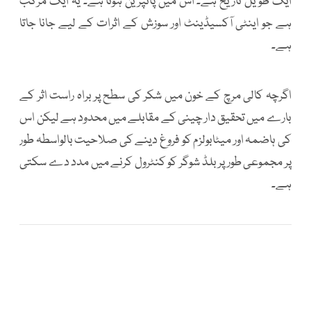
ایک طویل تاریخ ہے۔ اس میں پائپرین ہوتا ہے۔ یہ ایک مرکب
ہے جو اینٹی آکسیڈینٹ اور سوزش کے اثرات کے لیے جانا جاتا
ہے۔
اگرچہ کالی مرچ کے خون میں شکر کی سطح پر براہ راست اثر کے
بارے میں تحقیق دار چینی کے مقابلے میں محدود ہے لیکن اس
کی ہاضمہ اور میٹابولزم کو فروغ دینے کی صلاحیت بالواسطہ طور
پر مجموعی طور پر بلڈ شوگر کو کنٹرول کرنے میں مدد دے سکتی
ہے۔