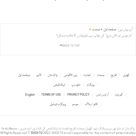
آپ یہاں ہیں:
صفحہ اول
صحت
’’دار چینی اور کالی مرچ‘‘ کی چائے سے ذیابیطس کا خاتمہ ممکن؟
BACK TO TOP
کھیل
تفریح
صحت
تجارت
بین الاقوامی
پاکستان
لائیو
صفحہ اول
پروگرام
دلچسپ
ٹیکنالوجی
کیریئرز
آر ایس ایس
PRIVACY POLICY
TERMS OF USE
English
کالم / بلاگ
موسم
پروگرام شیڈول
Urdu News - پاکستان اور دنیا بھر سے بریکنگ نیوز، کھیل، صحت، تفریح، تجارت اور ٹیکنالوجی کی تازہ ترین اردو خبریں
All Rights Reserved ©
SUCH TV
2023. SUCH TV is not responsible for the content of external sites.