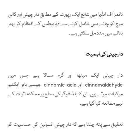
ٹائمز آف انڈیا میں شائع ایک رپورٹ کے مطابق دار چینی اور کالی
مرچ کو چائے میں شامل کرنے سے ذیابیطس کے انتظام کو بہتر
بنانے میں مدد مل سکتی ہے۔
دار چینی کی اہمیت
دار چینی ایک میٹھا اور گرم مسالا ہے جس میں
cinnamaldehyde اور cinnamic acid جیسے بایو ایکٹیو
مرکبات ہوتے ہیں۔ ان کا بلڈ شوگر کی سطح پر ممکنہ اثرات کے
لیے مطالعہ کیا گیا ہے۔
تحقیق سے پتہ چلتا ہے کہ دار چینی انسولین کی حساسیت کو