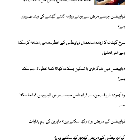
حفاظت کیسے ممکن؟ آسان حل سامنے آگیا
ذیابیطس جیسے مرض سے بچنے روزانہ کتنے گھنٹے کی نیند ضروری
ہے؟
سرخ گوشت کا زیادہ استعمال ذیابیطس کے خطرے میں اضافہ کر سکتا
ہے: نئی تحقیق
ذیابیطس میں شوگر فری یا نمکین بسکٹ کھانا کتنا خطرناک ہو سکتا
ہے؟
وہ آزمودہ طریقے جن سے ذیابیطس جیسے مرض کو ریورس کیا جا سکتا
ہے
ذیابیطس کے مریض روزہ رکھ سکتے ہیں؟ ماہرین کی اہم ہدایات
کیا ذیابیطس کے مریض کھجور کھا سکتے ہیں؟