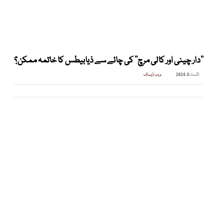
’’دار چینی اور کالی مرچ‘‘ کی چائے سے ذیابیطس کا خاتمہ ممکن؟
اگست 6, 2024
ویب ڈیسک