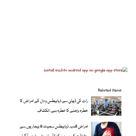
Related items
رات کی ڈیوٹی سے ذیابیطس و دل کے امراض کا
خطرہ بڑھنے کا خطرہ ہے، انکشاف
امراضِ قلب، ذیابیطس سمیت 8 بیماریوں سے