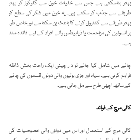
بہتر بناسکتی ہے جس سے خلیات خون سے گلوکوز کو بہتر
طریقے سے جذب کر سکتے ہیں۔ یہ خون میں شکر کی سطح کو
بہتر طریقے سے کنٹرول کرنے کا باعث بن سکتا ہے اور خاص طور
پر انسولین کی مزاحمت یا ذیابیطس والے افراد کے لیے فائدہ مند
ہے۔
چائے میں شامل کیا جائے تو دار چینی ایک راحت بخش ذائقہ
فراہم کرتی ہے۔ سیاہ اور جڑی بوٹیوں والی دونوں قسموں کی چائے
کے ساتھ اچھی طرح سے مل جاتی ہے۔
کالی مرچ کے فوائد
کالی مرچ کے استعمال اور اس میں دواؤں والی خصوصیات کی