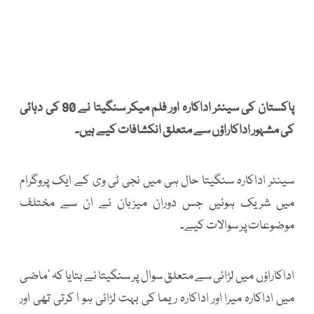
پاکستان کی سینئر اداکارہ اور فلم میکر سنگیتا نے 90 کی دہائی
کی مشہور اداکاراؤں سے متعلق انکشافات کیے ہیں۔
سینئر اداکارہ سنگیتا حال ہی میں نجی ٹی وی کے ایک پروگرام
میں شریک ہوئیں جس دوران میزبان نے ان سے مختلف
موضوعات پر سوالات کیے۔
اداکاراؤں میں لڑائی سے متعلق سوال پر سنگیتا نے بتایا کہ ’ماضی
میں اداکارہ میرا اور اداکارہ ریما کی بہت لڑائی ہو ا کرتی تھی اور