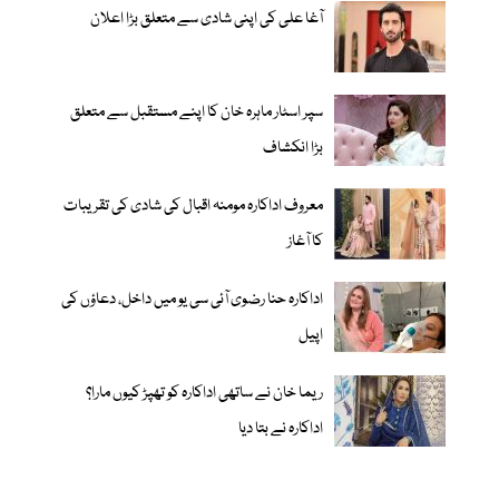
آغا علی کی اپنی شادی سے متعلق بڑا اعلان
سپر اسٹار ماہرہ خان کا اپنے مستقبل سے متعلق
بڑا انکشاف
معروف اداکارہ مومنہ اقبال کی شادی کی تقریبات
کا آغاز
اداکارہ حنا رضوی آئی سی یو میں داخل، دعاؤں کی
اپیل
ریما خان نے ساتھی اداکارہ کو تھپڑ کیوں مارا؟
اداکارہ نے بتا دیا