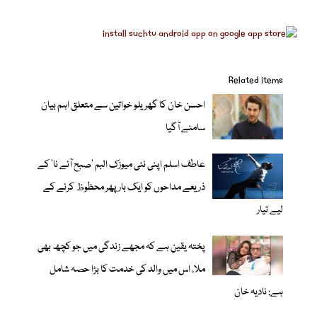
Related items
احسن خان کا گھریلو خواتین سے متعلق اہم بیان
سامنے آگیا
عاطف اسلم اپنی نئی میوزک البم 'صبح آئے نا' کے
ذریعے مداحوں کو ایک بار پھر محظوظ کرنے کے
لیے تیار
پختہ یقین ہے کہ مجھے زندگی میں جو کچھ بھی
ملا، اس میں والد کی خدمت کا بڑا حصہ شامل
ہے: نادیہ خان