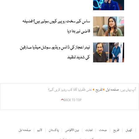
ساس کے سخت رویے کیوں ہوتے ہیں؟ فضیلہ
قاضی نے بتا دیا
نیئر اعجاز کی ڈانس ویڈیو، سوشل میڈیا صارفین
کی شدید تنقید
آپ یہاں ہیں:
صفحہ اول
تفریح
علی ظفرنیا گانا کب ریلیز کریں گے؟
BACK TO TOP
کھیل
تفریح
صحت
تجارت
بین الاقوامی
پاکستان
لائیو
صفحہ اول