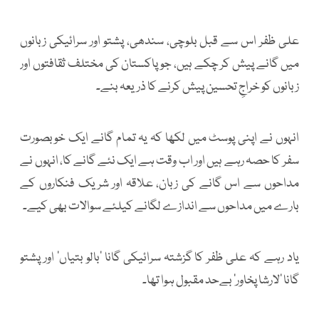
علی ظفر اس سے قبل بلوچی، سندھی، پشتو اور سرائیکی زبانوں
میں گانے پیش کر چکے ہیں، جو پاکستان کی مختلف ثقافتوں اور
زبانوں کو خراجِ تحسین پیش کرنے کا ذریعہ بنے۔
انہوں نے اپنی پوسٹ میں لکھا کہ یہ تمام گانے ایک خوبصورت
سفر کا حصہ رہے ہیں اور اب وقت ہے ایک نئے گانے کا، انہوں نے
مداحوں سے اس گانے کی زبان، علاقہ اور شریک فنکاروں کے
بارے میں مداحوں سے اندازے لگانے کیلئے سوالات بھی کیے۔
یاد رہے کہ علی ظفر کا گزشتہ سرائیکی گانا ’بالو بتیاں‘ اور پشتو
گانا ’لارشا پخاور‘ بےحد مقبول ہوا تھا۔