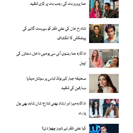
حنا پرویز بٹ کی رجب بٹ پر کڑی تنقید
شاہ رخ خان کی علی ظفر کو سپرہٹ گانے کی
پیشکش کا انکشاف
اداکارہ حنا رضوی آئی سی یو میں داخل، دعاؤں کی
اپیل
صحیفہ جبار کے بولڈ لباس پر سوشل میڈیا
صارفین کی تنقید
اداکارہ میرا اور ارشاد بھٹی تنازع؛ شان شاہد بھی بول
پڑے
کیا علی ظفر نے شوبز چھوڑ دی؟