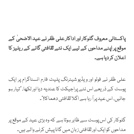
پاکستانی معروف گلوکار اور اداکار علی ظفر نے عید الاضحیٰ کے
موقع پر اپنے مداحوں کے لیے ایک نئے ثقافتی گانے کے ریلیز کا
اعلان کر دیا ہے۔
علی ظفر نے فوٹو اور ویڈیو شیئرنگ پلیٹ فارم انسٹاگرام پر ایک
پوسٹ کے ذریعے اس نئے پراجیکٹ کا عندیہ دیا اور لکھا، "تیار ہو
جائیں، اس عید پر آ رہا ہے اگلا ثقافتی دھماکا!"۔
گلوکار کی اس پوسٹ سے ظاہر ہوتا ہے کہ وہ بڑی عید کے موقع پر
مداحوں کو ایک اور ثقافتی زبان میں گانا پیش کرنے والے ہیں۔