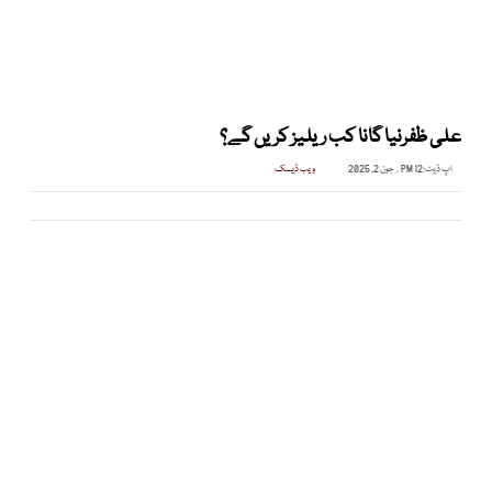
علی ظفرنیا گانا کب ریلیز کریں گے؟
اپ ڈیٹ:
12 PM , جون 2, 2025
ویب ڈیسک