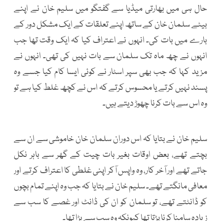
حال ہی میں بھارتی میڈیا سے گفتگو میں سلیم خان نے اپنے
بیٹے سلمان خان کے ساتھ اپنے تعلقات کے ایک مشکل دور کے
بارے میں بات کی۔ انہوں نے اعتراف کیا کہ ایک وقت تھا جب
انہوں نے چھ ماہ تک سلمان سے بات نہیں کی تھی۔ انہوں نے
مزید کہا کہ جب بھی سپر اسٹار نے کوئی ایسا کام کیا جسے وہ
پسند نہیں کرتے یا محسوس کرتے کہ اس نے کچھ غلط کیا ہے تو
وہ اس سے بات کرنا چھوڑ دیتے ہیں۔
سلیم خان نے بتایا کہ اس دوران سلمان خان خاموشی سے ان سے
بچتے تھے، بعض اوقات بغیر بات چیت کے گھر سے باہر نکل
جاتے تھے اور آخر کار، وہ واپس آکر اپنی غلطی کا اعتراف کرتے اور
معافی مانگتے تھے۔ سلیم خان نے بتایا کہ جب وہ اپنے تمام بچوں
کو ڈانٹتے تھے، تو سلمان کو ان کی ڈانٹ اور غصے کا سب سے
زیادہ سامنا کرنا پڑتا تھا کیونکہ وہ سب سے بڑا تھا۔