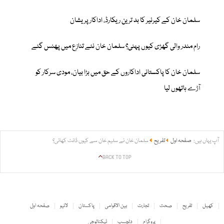
سلمان خان کے کیرئیر کا بد ترین ریکارڈ، اداکار پریشان
رام مندر والی گھڑی کیوں پہنی؟ سلمان خان نئے تنازع میں پھنس گئے
سلمان خان کا پاکستانی اداکاروں کے حق میں بڑا بیان، مودی سرکار کو
آڑے ہاتھوں لیا
آپ یہاں ہیں:
صفحہ اول
تفریح
سلمان خان نے سلیم خان سے کیوں ڈانٹ کھائی؟
BACK TO TOP
کھیل
تفریح
صحت
تجارت
بین الاقوامی
پاکستان
لائیو
صفحہ اول
پروگرام
دلچسپ
ٹیکنالوجی