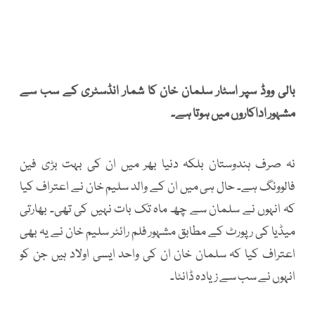
بالی ووڈ سپر اسٹار سلمان خان کا شمار انڈسٹری کے سب سے
مشہور اداکاروں میں ہوتا ہے۔
نہ صرف ہندوستان بلکہ دنیا بھر میں ان کی بہت بڑی فین
فالوونگ ہے۔ حال ہی میں ان کے والد سلیم خان نے اعتراف کیا
کہ انہوں نے سلمان سے چھ ماہ تک بات نہیں کی تھی۔ بھارتی
میڈیا کی رپورٹ کے مطابق مشہور فلم رائٹر سلیم خان نے یہ بھی
اعتراف کیا کہ سلمان خان ان کی واحد ایسی اولاد ہیں جن کو
انہوں نے سب سے زیادہ ڈانٹا۔