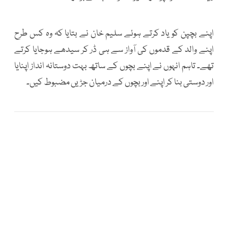
اپنے بچپن کو یاد کرتے ہوئے سلیم خان نے بتایا کہ وہ کس طرح
اپنے والد کے قدموں کی آواز سے ہی ڈر کر سیدھے ہوجایا کرتے
تھے۔ تاہم انہوں نے اپنے بچوں کے ساتھ بہت دوستانہ انداز اپنایا
اور دوستی بنا کر اپنے اور بچوں کے درمیان جڑیں مضبوط کیں۔