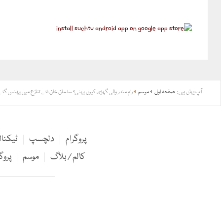
آپ یہاں ہیں:
صفحہ اول
موسم
رام مندر والی گھڑی کیوں پہنی؟ سلمان خان نئے تنازع میں پھنس گئے
پروگرام
دلچسپ
ٹیکنا
کالم / بلاگ
موسم
پروگ