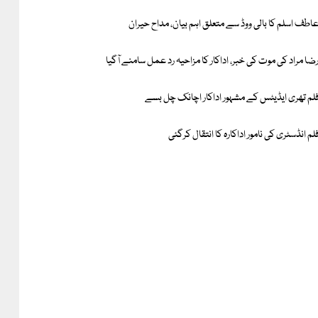
اطف اسلم کا بالی ووڈ سے متعلق اہم بیان، مداح حیران
ضا مراد کی موت کی خبر، اداکار کا مزاحیہ رد عمل سامنے آگیا
لم تھری ایڈیٹس کے مشہور اداکار اچانک چل بسے
لم انڈسٹری کی نامور اداکارہ کا انتقال کرگئی