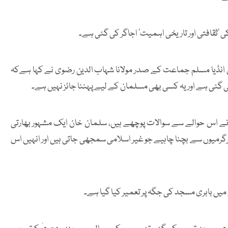
ی 'ثقافتی اور تاریخی اہمیت' اجاگر کی گئی ہے۔
ل انڈیا مسلم جماعت کے صدر مولانا شہاب الدین رضوی نے کہا ہےکہ
ی گئی ہے اور یہ کسی بھی مسلمان کے لیے پہننا جائز نہیں ہے۔
 نے اس حوالے سے سوالات پوچھے ہیں، سلمان خان ایک مشہور بھارتی
رمیوں سے بچنا چاہیے جو غیر اسلامی سمجھی جاتی ہیں اور انہیں اس
یں بابری مسجد کی جگہ پر تعمیر کیا گیا ہے۔