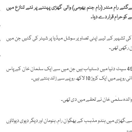
گئے رام مندر (رام جنم بھومی) والی گھڑی پہننے پر نئے تنازع میں
ع
کو حرام قرار دے دیا۔
ر
 کی تشہیر کے لیے اپنی تصاویر سوشل میڈیا پر شیئر کی گئیں جن میں
ف
ف
بھارتی میڈیا کے مطابق محدود ایڈیشن کی اس گھڑی کے صرف 49 سیٹ دنیا میں دستیاب ہیں جن میں سے ایک سلمان خان کے پاس
ی والدہ سلمٰی خان نے تحفے میں دی تھی۔
گھڑی میں ہندو مذہب کے بھگوان رام، ہنومان اور دیگر دیوی دیوتاؤں
ے۔