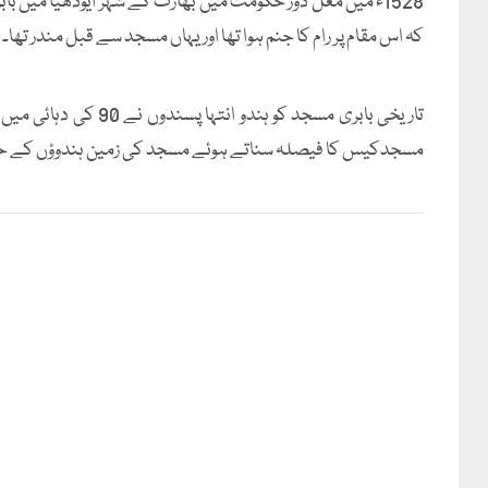
1528ء میں مغل دور حکومت میں بھارت کے شہر ایودھیا میں
کہ اس مقام پر رام کا جنم ہوا تھا اور یہاں مسجد سے قبل مندر تھا۔
مسجدکیس کا فیصلہ سناتے ہوئے مسجد کی زمین ہندوؤں کے حوال