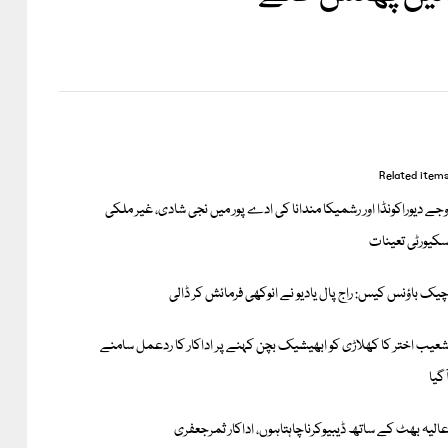
Related item
جے دیوراکونڈا اور رشمیکا مندانا کی ادے پور میں نجی شادی، غیر ملکی
کیورٹی تعینات
یک باؤنس کیس: راج پال یادیو نے انوکھی فرمائش کر ڈالی
عیب اختر کا کھلاڑی کو ابھیشیک بچن کہنے پر اداکار کا ردعمل سامنے
ٓگیا
الیہ بھٹ کے ساتھ ڈیبیوکرناچاہتاہوں، اداکار ثمرجعفری