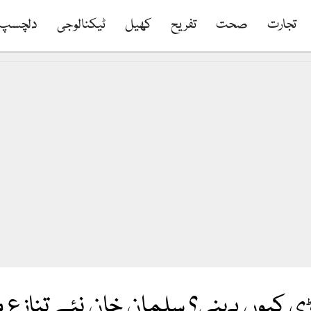
تجارت
صحت
تفریح
کھیل
ٹیکنالوجی
دلچسپ
ھڑی کیوں پہنی؟ سلمان خان نئے تناز