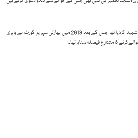
 بابری مسجد تعمیر کی گئی تھی جس کے حوالے سے ہندو دعویٰ کرتے ہیں
تاریخی بابری مسجد کو ہندو انتہا پسندوں نے 90 کی دہائی میں شہید کردیا تھا جس کے بعد 2019 میں بھارتی سپریم کورٹ نے بابری
ےکرنےکا متنازع فیصلہ سنایا تھا۔