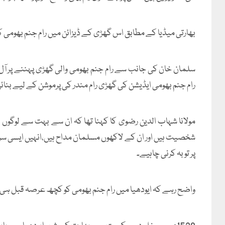
بھارتی میڈیا کے مطابق اس گھڑی کے ڈیزائن میں رام جنم بھومی ک
سلمان خان کی جانب سے رام جنم بھومی والی گھڑی پہننے پر آ
رام جنم بھومی ایڈیشن کی گھڑی رام مندر کی پرموشن کے لیے بنائ
مولانا شہاب الدین رضوی کا کہنا تھا کہ ان سے بہت سے لوگوں
شخصیت ہیں اور ان کے لاکھوں مسلمان مداح ہیں،انہیں ایسی سرگ
پر توبہ کرنی چاہیے۔
واضح رہے کہ ایودھیا میں رام جنم بھومی کو کچھ عرصہ قبل ہی م