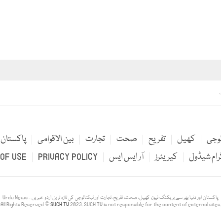
لوجی
کھیل
تفریح
صحت
تجارت
بین الاقوامی
پاکستان
رام شیڈول
کیریئرز
آر ایس ایس
PRIVACY POLICY
OF USE
Urdu News - پاکستان اور دنیا بھر سے بریکنگ نیوز، کھیل، صحت، تفریح، تجارت اور ٹیکنالوجی کی تازہ ترین اردو خبریں
All Rights Reserved ©
SUCH TV
2023. SUCH TV is not responsible for the content of external sites.