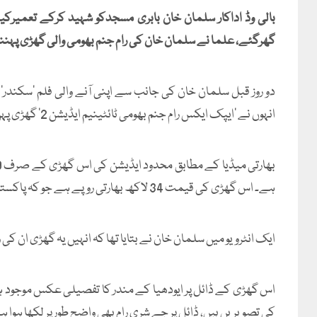
بالی وڈ اداکار سلمان خان بابری مسجدکو شہید کرکے تعمیرکیے
گھرگئے، علما نے سلمان خان کی رام جنم بھومی والی گھڑی پہننے 
دو روز قبل سلمان خان کی جانب سے اپنی آنے والی فلم 'سکندر'
انہوں نے 'ایپک ایکس رام جنم بھومی ٹائٹینیم ایڈیشن 2' گھڑی پہن رکھی تھی۔
ہے۔ اس گھڑی کی قیمت 34 لاکھ بھارتی روپے ہے جو کہ پاکستانی روپے میں ایک کروڑ 10 لاکھ روپے سے زائد بنتے ہیں۔
ایک انٹرویو میں سلمان خان نے بتایا تھا کہ انہیں یہ گھڑی ان ک
اس گھڑی کے ڈائل پر ایودھیا کے مندر کا تفصیلی عکس موجود ہے،
کی تصویریں ہیں، ڈائل پر جے شری رام بھی واضح طور پر لکھا ہوا ہ