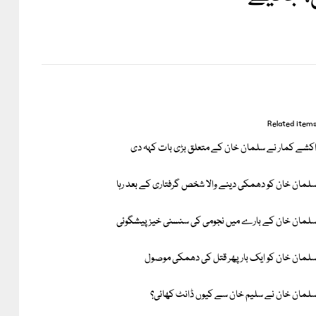
Related item
کشے کمار نے سلمان خان کے متعلق بڑی بات کہہ دی
لمان خان کو دھمکی دینے والا شخص گرفتاری کے بعد رہا
لمان خان کے بارے میں نجومی کی سنسنی خیز پیشگوئی
لمان خان کو ایک بار پھر قتل کی دھمکی موصول
لمان خان نے سلیم خان سے کیوں ڈانٹ کھائی؟