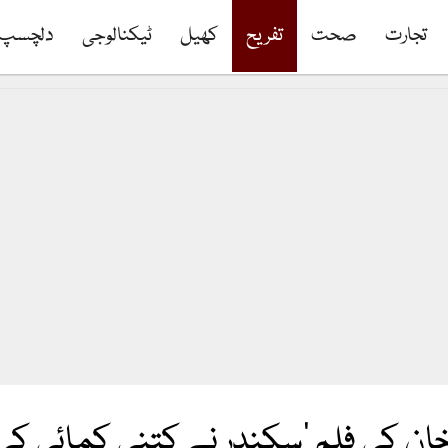
تجارت
صحت
تفریح
کھیل
ٹیکنالوجی
دلچسپ
ن کی فلم ’سکندر نے کتنی کمائی کی