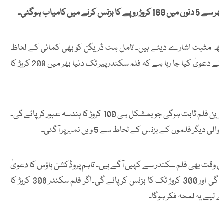
س
یاب ہوگئی۔
ر
چھ مثبت اشارے دیئے ہیں۔ تامل ہٹ ڈریگن کو بھی کمائی کے لحاظ
س
سے پیچھے چھوڑ دیا۔ پانچویں دن تک کی کارکردگی دیکھتے ہوئے دعویٰ کیا جا رہا ہے کہ فلم سکندر پیر تک دنیا بھر میں 200 کروڑ کا
ہ
قبل ازیں خیال کیا جا رہا تھا کہ سلمان خان کی زندگی کی ناکام ترین فلم ثابت ہوگی جو بمشکل ہی 100 کروڑ کا ہندسہ عبور کرپائے گی۔
لموں کے بزنس کے لحاط سے 5 ویں نمبر پر آگئی۔
رانتی اور گیم چینجرز اس وقت بھی فلم سکندر سے کہیں آگے ہیں۔ تاہم پروڈکشن ہاؤس کا دعویٰ
ہے کہ آئندہ ایک ہفتے کے دوران یہ فلم چوتھے نمبر پر آجائے گی اور 300 کروڑ تک کا بزنس کرپائے گی۔اگر فلم سکندر 300 کروڑ کا
لیے یہ لمحہ فکر ہوگا۔