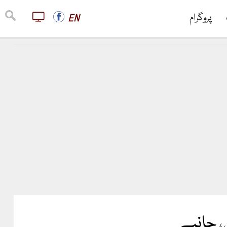
پروگرام
EN
، جانیے