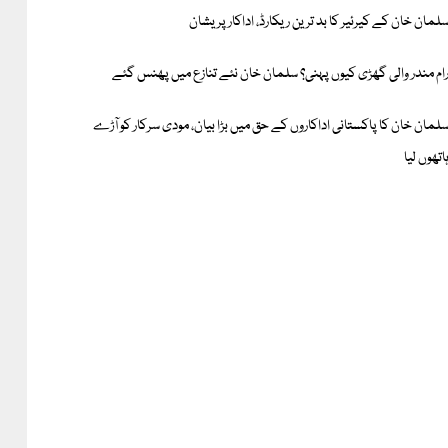
لمان خان کے کیرئیر کا بد ترین ریکارڈ، اداکار پریشان
ام مندر والی گھڑی کیوں پہنی؟ سلمان خان نئے تنازع میں پھنس گئے
لمان خان کا پاکستانی اداکاروں کے حق میں بڑا بیان، مودی سرکار کو آڑے
اتھوں لیا