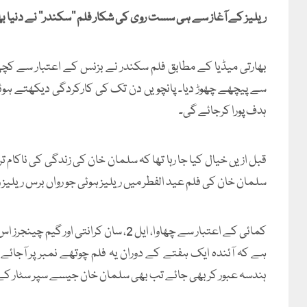
ریلیز کے آغاز سے ہی سست روی کی شکار فلم ’’سکندر‘‘ نے دنیا بھر سے 5 دنوں میں 169 کروڑ روپے کا بزنس کرنے میں کام
بھارتی میڈیا کے مطابق فلم سکندر نے بزنس کے اعتبار سے ک
ہدف پورا کرجائے گی۔
سلمان خان کی فلم عید الفطر میں ریلیز ہوئی جو رواں برس ریلیز والی دیگر ف
کمائی کے اعتبار سے چھاوا، ایل 2، سان ک
ہندسہ عبور کر بھی جائے تب بھی سلمان خان جیسے سپر سٹار کے 