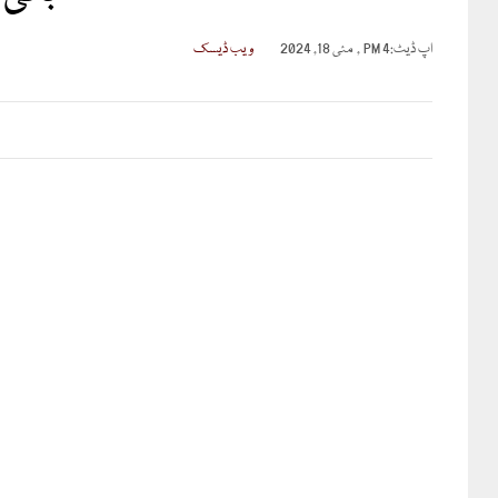
اپ ڈیٹ:
4 PM , مئی 18, 2024
ویب ڈیسک