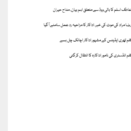
اطف اسلم کا بالی ووڈ سے متعلق اہم بیان، مداح حیران
ضا مراد کی موت کی خبر، اداکار کا مزاحیہ رد عمل سامنے آگیا
لم تھری ایڈیٹس کے مشہور اداکار اچانک چل بسے
لم انڈسٹری کی نامور اداکارہ کا انتقال کرگئی