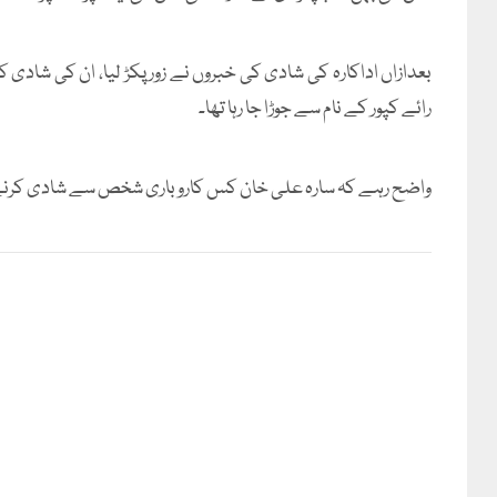
بعدازاں اداکارہ کی شادی کی خبروں نے زور پکڑ لیا، ان کی شادی ک
رائے کپور کے نام سے جوڑا جا رہا تھا۔
واضح رہے کہ سارہ علی خان کس کاروباری شخص سے شادی کرنے و