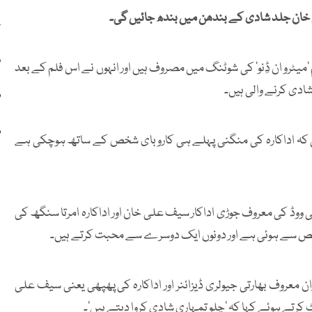
 خان جلد شادی کے بندھن میں بندھ جائیں گی۔
ع
ر
لم ’میٹرو ان ڈِنو‘ کی شوٹنگ میں مصروف ہیں اور انہوں نے اس فلم کے بعد
ادی کرنے والی ہیں۔
ف
ف
یں کہ اداکارہ کی منگنی پہلے ہی کاروبای شخص کے ساتھ ہوچکی ہے
ووڈ کی معروف جوڑی اداکار سیف علی خان اور اداکارہ امرتا سنگھ کی
 شخص سے ہوئی ہے اور دونوں ایک دوسرے سے محبت کرتے ہیں۔
 معروف بھارتی جیولری ڈیزائنر اور اداکارہ کی پھپھی یعنی سیف علی
رتے ہوئے کہا کہ ’چلو تمہاری شادی کروا دیتے ہیں‘۔