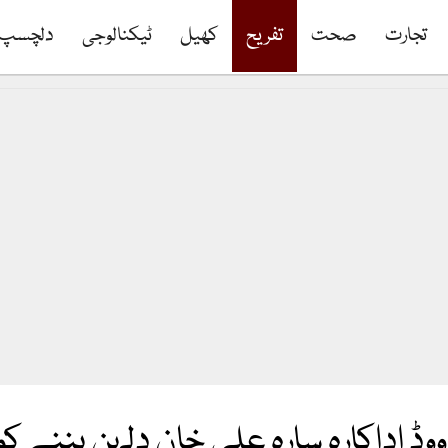
تجارت
صحت
تفریح
کھیل
ٹیکنالوجی
دلچسپ
ووڈ اداکارہ سارہ علی خان دلہن بننے کو 