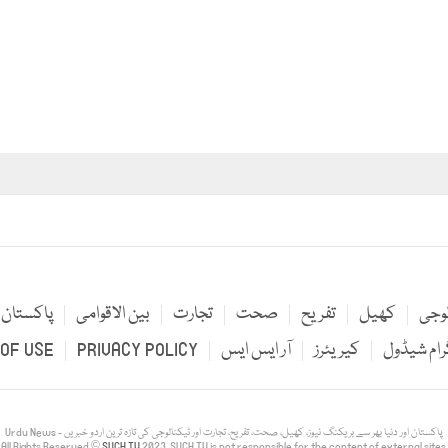
لوجی
کھیل
تفریح
صحت
تجارت
بین الاقوامی
پاکستان
رام شیڈول
کیریئرز
آر ایس ایس
PRIVACY POLICY
OF USE
Urdu News - پاکستان اور دنیا بھر سے بریکنگ نیوز، کھیل، صحت، تفریح، تجارت اور ٹیکنالوجی کی تازہ ترین اردو خبریں
All Rights Reserved ©
SUCH TV
2023. SUCH TV is not responsible for the content of external sites.