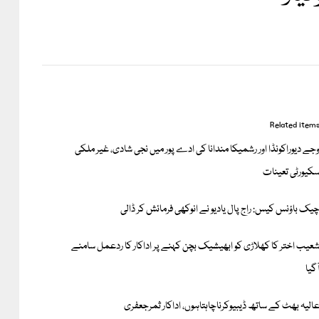
Related item
جے دیوراکونڈا اور رشمیکا مندانا کی ادے پور میں نجی شادی، غیر ملکی
کیورٹی تعینات
یک باؤنس کیس: راج پال یادیو نے انوکھی فرمائش کر ڈالی
عیب اختر کا کھلاڑی کو ابھیشیک بچن کہنے پر اداکار کا ردعمل سامنے
ٓگیا
الیہ بھٹ کے ساتھ ڈیبیوکرناچاہتاہوں، اداکار ثمرجعفری