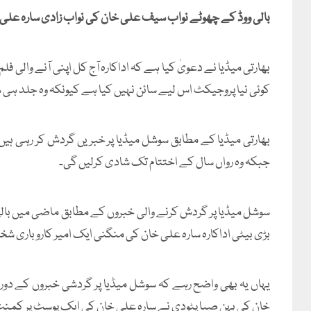
بالی ووڈ کے چھوٹے نواب سیف علی خان کی نواب زادی سارہ علی
بھارتی میڈیا نے دعویٰ کیا ہے کہ اداکارہ آج کل اپنی آنے والی ف
کوئی نیا پروجیکٹ اس لیے سائن نہیں کیا ہے کیونکہ وہ جلد ہی ش
بھارتی میڈیا کے مطابق سوشل میڈیا پر خبریں گردش کر رہی ہ
جبکہ وہ رواں سال کے اختتام تک شادی کرلیں گی۔
سوشل میڈیا پر گردش کرنے والی خبروں کے مطابق ماضی میں بالی 
بڑی بیٹی اداکارہ سارہ علی خان کی منگنی ایک امیر کاروباری
یہاں یہ بھی واضح رہے کہ سوشل میڈیا پر گردشی خبروں کے دوران
خان کی بہن صبا پٹودی نے سارہ علی خان کی ایک پوسٹ پر کمنٹ ک