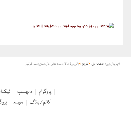
آپ یہاں ہیں:
صفحہ اول
تفریح
بالی ووڈ اداکارہ سارہ علی خان دلہن بننے کو تیار
پروگرام
دلچسپ
ٹیکنا
کالم / بلاگ
موسم
پروگ