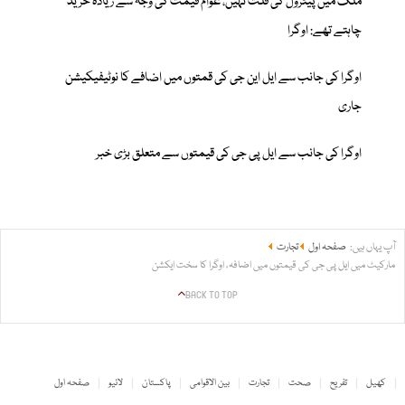
ملک میں پیٹرول کی قلت نہیں، عوام قیمت کی وجہ سے زیادہ خرید
چاہتے تھے: اوگرا
اوگرا کی جانب سے ایل این جی کی قمتوں میں اضافے کا نوٹیفیکیشن
جاری
اوگرا کی جانب سے ایل پی جی کی قیمتوں سے متعلق بڑی خبر
آپ یہاں ہیں:
صفحہ اول
تجارت
مارکیٹ میں ایل پی جی کی قیمتوں میں اضافہ، اوگرا کا سخت ایکشن
BACK TO TOP
کھیل
تفریح
صحت
تجارت
بین الاقوامی
پاکستان
لائیو
صفحہ اول