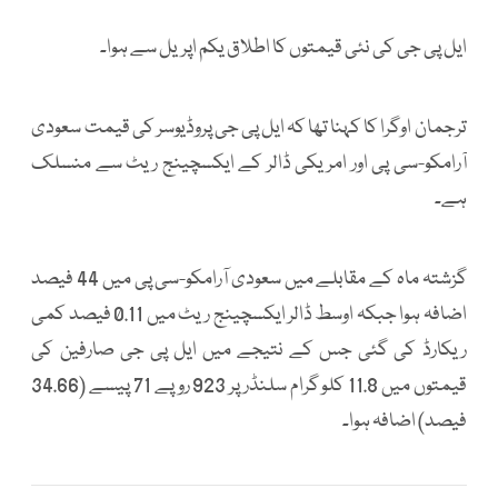
ایل پی جی کی نئی قیمتوں کا اطلاق یکم اپریل سے ہوا۔
ترجمان اوگرا کا کہنا تھا کہ ایل پی جی پروڈیوسر کی قیمت سعودی
آرامکو-سی پی اور امریکی ڈالر کے ایکسچینج ریٹ سے منسلک
ہے۔
گزشتہ ماہ کے مقابلے میں سعودی آرامکو-سی پی میں 44 فیصد
اضافہ ہوا جبکہ اوسط ڈالر ایکسچینج ریٹ میں 0.11 فیصد کمی
ریکارڈ کی گئی جس کے نتیجے میں ایل پی جی صارفین کی
قیمتوں میں 11.8 کلو گرام سلنڈر پر 923 روپے 71 پیسے (34.66
فیصد) اضافہ ہوا۔