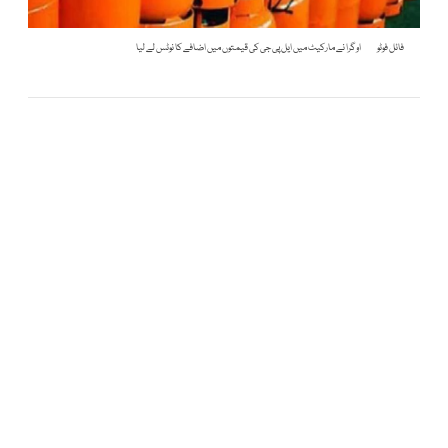
فائل فوٹو
اوگرا نے مارکیٹ میں ایل پی جی کی قیمتوں میں اضافے کا نوٹس لے لیا