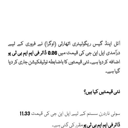
آئل اینڈ گیس ریگولیٹری اتھارٹی (اوگرا) نے فروری کے لیے
درآمدی ایل این جی کی قیمت میں
0.06 ڈالر فی ایم ایم بی ٹی یو
اضافہ کر دیا ہے۔ نئی قیمتوں کا باضابطہ نوٹیفکیشن جاری کر دیا
گیا ہے۔
نئی قیمتیں کیا ہیں؟
سوئی ناردرن سسٹم کے لیے ایل این جی کی قیمت
11.33
ڈالر فی ایم ایم بی ٹی یو
مقرر کی گئی ہے۔