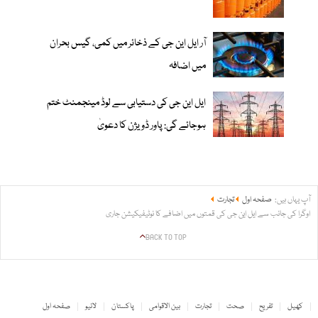
آر ایل این جی کے ذخائر میں کمی، گیس بحران
میں اضافہ
ایل این جی کی دستیابی سے لوڈ مینجمنٹ ختم
ہوجائے گی: پاور ڈویژن کا دعویٰ
آپ یہاں ہیں:
صفحہ اول
تجارت
اوگرا کی جانب سے ایل این جی کی قمتوں میں اضافے کا نوٹیفیکیشن جاری
BACK TO TOP
کھیل
تفریح
صحت
تجارت
بین الاقوامی
پاکستان
لائیو
صفحہ اول