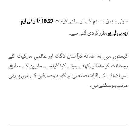
سوئی سدرن سسٹم کے لیے نئی قیمت
10.27 ڈالر فی ایم
ایم بی ٹی یو
مقرر کر دی گئی ہے۔
قیمتوں میں یہ اضافہ درآمدی لاگت اور عالمی مارکیٹ کے
رجحانات کو مدنظر رکھتے ہوئے کیا گیا ہے۔ ماہرین کے مطابق
اس اضافے کے اثرات صنعتی اور گھریلو صارفین کے بلوں پر بھی
مرتب ہو سکتے ہیں۔