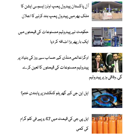
آل پاکستان پیٹرول پمپ اونرز ایسوسی ایشن کا
ملک بھر میں پیٹرول پمپ بند کرنے کا اعلان
حکومت نے پیٹرولیم مصنوعات کی قیمتوں میں
ایک بار پھر بڑا اضافہ کر دیا
اوگراعالمی منڈی کے حساب سے روز کی بنیاد پر
پیٹرولیم مصنوعات کی قیمتوں کا تعین کرے
گی، وفاقی وزیر پیٹرولیم
ایل این جی کے گھریلو کنکشنز پر پابندی ختم؟
ایل پی جی کی قیمت میں 67 روپے فی کلو گرام
کی کمی