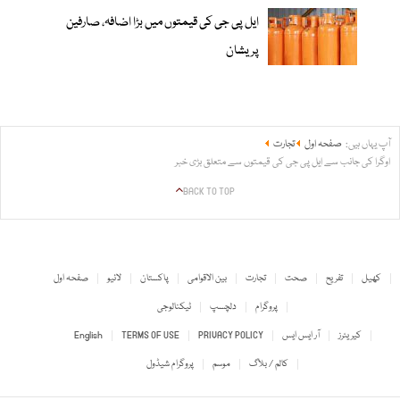
ایل پی جی کی قیمتوں میں بڑا اضافہ، صارفین
پریشان
آپ یہاں ہیں:
صفحہ اول
تجارت
اوگرا کی جانب سے ایل پی جی کی قیمتوں سے متعلق بڑی خبر
BACK TO TOP
کھیل
تفریح
صحت
تجارت
بین الاقوامی
پاکستان
لائیو
صفحہ اول
پروگرام
دلچسپ
ٹیکنالوجی
کیریئرز
آر ایس ایس
PRIVACY POLICY
TERMS OF USE
English
کالم / بلاگ
موسم
پروگرام شیڈول