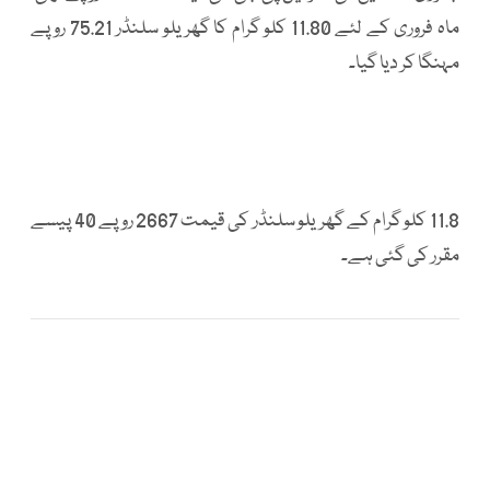
ماہ فروری کے لئے 11.80 کلو گرام کا گھریلو سلنڈر 75.21 روپے
مہنگا کر دیا گیا۔
11.8 کلو گرام کے گھریلو سلنڈر کی قیمت 2667 روپے 40 پیسے
مقرر کی گئی ہے۔