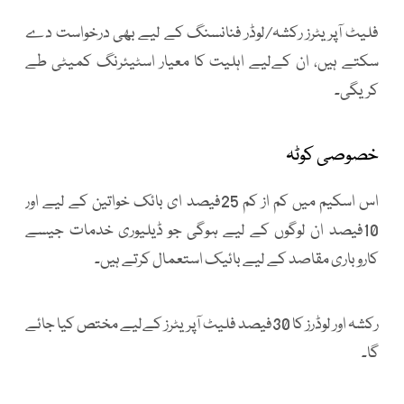
فلیٹ آپریٹرز رکشہ/لوڈر فنانسنگ کے لیے بھی درخواست دے
سکتے ہیں، ان کےلیے اہلیت کا معیار اسٹیئرنگ کمیٹی طے
کریگی۔
خصوصی کوٹہ
اس اسکیم میں کم از کم 25فیصد ای بائک خواتین کے لیے اور
10فیصد ان لوگوں کے لیے ہوگی جو ڈیلیوری خدمات جیسے
کاروباری مقاصد کے لیے بائیک استعمال کرتے ہیں۔
رکشہ اور لوڈرز کا 30فیصد فلیٹ آپریٹرز کےلیے مختص کیا جائے
گا۔