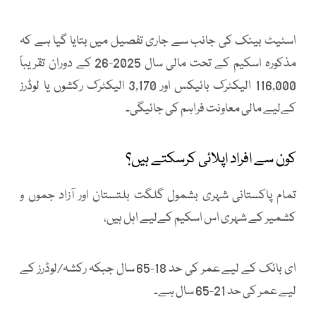
اسٹیٹ بینک کی جانب سے جاری تفصیل میں بتایا گیا ہے کہ
مذکورہ اسکیم کے تحت مالی سال 2025-26 کے دوران تقریباً
116,000 الیکٹرک بائیکس اور 3,170 الیکٹرک رکشوں یا لوڈرز
کےلیے مالی معاونت فراہم کی جائیگی۔
کون سے افراد اپلائی کرسکتے ہیں؟
تمام پاکستانی شہری بشمول گلگت بلتستان اور آزاد جموں و
کشمیر کے شہری اس اسکیم کےلیے اہل ہیں،
ای بائک کے لیے عمر کی حد 18-65 سال جبکہ رکشہ/لوڈرز کے
لیے عمر کی حد 21-65 سال ہے۔