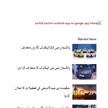
Related items
پاکستان میں 23 الیکٹرک گاڑیاں متعارف
پاکستان میں نئی الیکٹرک کار متعارف کرا دی
حکومت نے عیدالاضحیٰ کی تعطیلات کا اعلان
کردیا