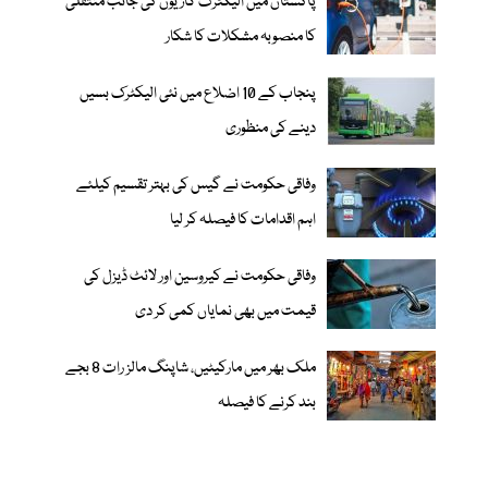
پاکستان میں الیکٹرک گاڑیوں کی جانب منتقلی
کا منصوبہ مشکلات کا شکار
پنجاب کے 10 اضلاع میں نئی الیکٹرک بسیں
دینے کی منظوری
وفاقی حکومت نے گیس کی بہتر تقسیم کیلئے
اہم اقدامات کا فیصلہ کر لیا
وفاقی حکومت نے کیروسین اور لائٹ ڈیزل کی
قیمت میں بھی نمایاں کمی کر دی
ملک بھر میں مارکیٹیں، شاپنگ مالز رات 8 بجے
بند کرنے کا فیصلہ