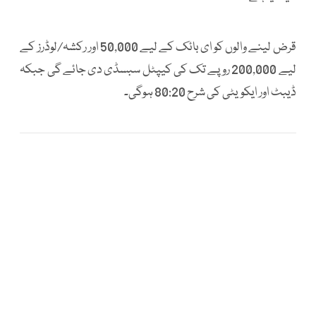
قرض لینے والوں کو ای بائک کے لیے 50,000 اور رکشہ/لوڈرز کے
لیے 200,000 روپے تک کی کیپٹل سبسڈی دی جائے گی جبکہ
ڈیبٹ اور ایکویٹی کی شرح 80:20 ہوگی۔