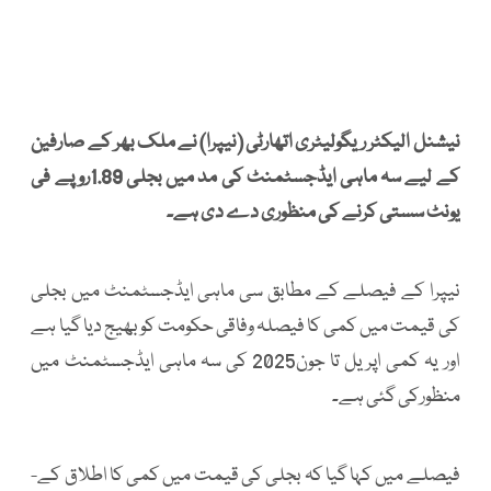
نیشنل الیکٹر ریگولیٹری اتھارٹی (نیپرا) نے ملک بھر کے صارفین
کے لیے سہ ماہی ایڈجسٹمنٹ کی مد میں بجلی 1.89روپے فی
یونٹ سستی کرنے کی منظوری دے دی ہے۔
نیپرا کے فیصلے کے مطابق سی ماہی ایڈجسٹمنٹ میں بجلی
کی قیمت میں کمی کا فیصلہ وفاقی حکومت کو بھیج دیا گیا ہے
اور یہ کمی اپریل تا جون2025 کی سہ ماہی ایڈجسٹمنٹ میں
منظورکی گئی ہے۔
فیصلے میں کہا گیا کہ بجلی کی قیمت میں کمی کا اطلاق کے-