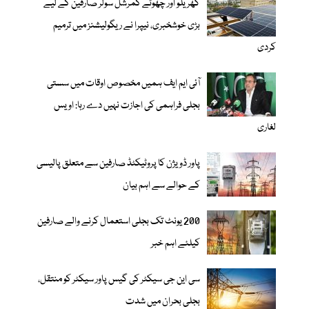
گھریلو اور چھوٹے کمرشل سولر صارفین کے لیے
بڑی خوشخبری، نیپرا نے ریگولیشنز میں ترمیم
کردی
آئی ایم ایف ہمیں مخصوص اوقات میں سستی
بجلی فراہمی کی اجازت نہیں دے رہا: اویس
لغاری
پاور ڈویژن کا پروٹیکٹڈ صارفین سے متعلق پالیسی
کے حوالے سے اہم بیان
200 یونٹ تک بجلی استعمال کرنے والے صارفین
کیلئے اہم خبر
سی این جی سیکٹر کی گیس پاور سیکٹر کو منتقل،
بجلی بحران میں شدت