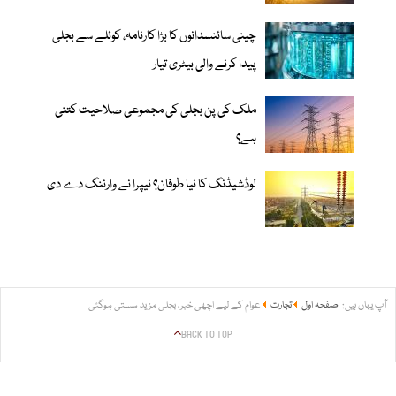
چینی سائنسدانوں کا بڑا کارنامہ، کوئلے سے بجلی
پیدا کرنے والی بیٹری تیار
ملک کی پن بجلی کی مجموعی صلاحیت کتنی
ہے؟
لوڈشیڈنگ کا نیا طوفان؟ نیپرا نے وارننگ دے دی
آپ یہاں ہیں:
صفحہ اول
تجارت
عوام کے لیے اچھی خبر، بجلی مزید سستی ہوگئی
BACK TO TOP