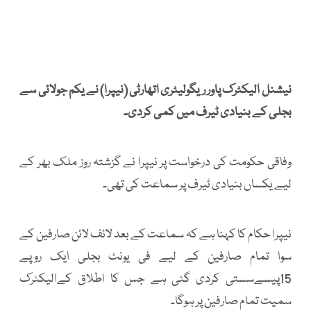
نیشنل الیکٹرک پاور ریگولیٹری اتھارٹی (نیپرا) نے یکم جولائی سے
بجلی کے بنیادی ٹیرف میں کمی کردی۔
وفاقی حکومت کی درخواست پر نیپرا نے گزشتہ روز ملک بھر کے
لیے یکساں بنیادی ٹیرف پر سماعت کی تھی۔
نیپرا حکام کا کہنا ہے کہ سماعت کے بعد لائف لائن صارفین کے
سوا تمام صارفین کے لیے فی یونٹ بجلی ایک روپے
15پیسےسستی کردی گئی ہے جس کا اطلاق کےالیکٹرک
سمیت تمام صارفین پر ہوگا۔