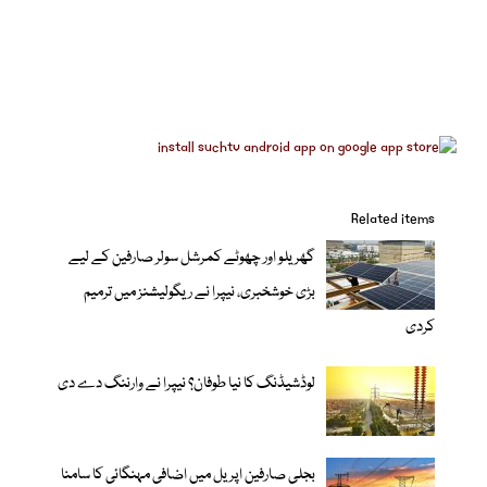
Related items
گھریلو اور چھوٹے کمرشل سولر صارفین کے لیے
بڑی خوشخبری، نیپرا نے ریگولیشنز میں ترمیم
کردی
لوڈشیڈنگ کا نیا طوفان؟ نیپرا نے وارننگ دے دی
بجلی صارفین اپریل میں اضافی مہنگائی کا سامنا