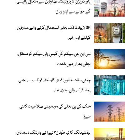
پاور ڈویژن کا پروٹیکٹڈ صارفین سے متعلق پالیسی
کے حوالے سے اہم بیان
200 یونٹ تک بجلی استعمال کرنے والے صارفین
کیلئے اہم خبر
سی این جی سیکٹر کی گیس پاور سیکٹر کو منتقل،
بجلی بحران میں شدت
چینی سائنسدانوں کا بڑا کارنامہ، کوئلے سے بجلی
پیدا کرنے والی بیٹری تیار
ملک کی پن بجلی کی مجموعی صلاحیت کتنی
ہے؟
لوڈشیڈنگ کا نیا طوفان؟ نیپرا نے وارننگ دے دی