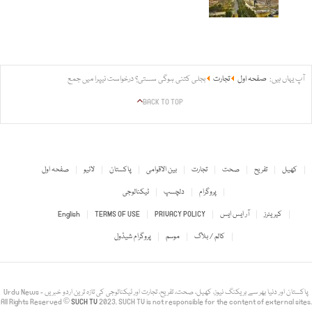
آپ یہاں ہیں:
صفحہ اول
تجارت
بجلی کتنی ہوگی سستی؟ درخواست نیپرا میں جمع
BACK TO TOP
کھیل
تفریح
صحت
تجارت
بین الاقوامی
پاکستان
لائیو
صفحہ اول
پروگرام
دلچسپ
ٹیکنالوجی
کیریئرز
آر ایس ایس
PRIVACY POLICY
TERMS OF USE
English
کالم / بلاگ
موسم
پروگرام شیڈول
Urdu News - پاکستان اور دنیا بھر سے بریکنگ نیوز، کھیل، صحت، تفریح، تجارت اور ٹیکنالوجی کی تازہ ترین اردو خبریں
All Rights Reserved ©
SUCH TV
2023. SUCH TV is not responsible for the content of external sites.