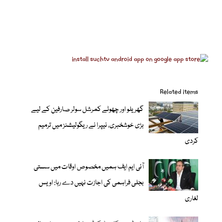
Related items
گھریلو اور چھوٹے کمرشل سولر صارفین کے لیے
بڑی خوشخبری، نیپرا نے ریگولیشنز میں ترمیم
کردی
آئی ایم ایف ہمیں مخصوص اوقات میں سستی
بجلی فراہمی کی اجازت نہیں دے رہا: اویس
لغاری