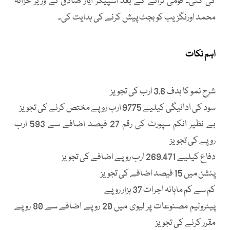
کی گئی۔ قومی ترانے کے بعد اسپیکر ایاز صادق نے وزیر خزانہ
محمد اورنگزیب کو بجٹ پیش کرنے کی ہدایت کی۔
اہم نکات
شرح نمو کا ہدف 3.6 ارب کی تجویز
سود کی ادائیگی کیلیے 9775 ارب روپے مختص کرنے کی تجویز
بے نظیر انکم سپورٹ کی رقم 27 فیصد اضافے سے 593 ارب
روپے کی تجویز
دفاع کیلیے 269.471 ارب روپے اضافے کی تجویز
پنشن میں 15 فیصد اضافے کی تجویز
کم سے کم ماہانہ اجرات 37 ہزار روپے
پیٹرولیم مصنوعات پر لیوی میں 20 روپے اضافے سے 80 روپے
مقرر کرنے کی تجویز