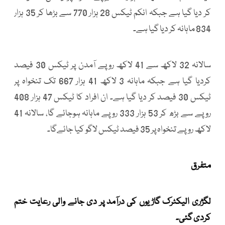
کر دیا گیا ہے جبکہ انکم ٹیکس 28 ہزار 770 سے بڑھا کر 35 ہزار
834 ماہانہ کر دیا گیا ہے۔
سالانہ 32 لاکھ سے 41 لاکھ روپے آمدن پر ٹیکس 30 فیصد
کردیا گیا ہے جبکہ ماہانہ 3 لاکھ 41 ہزار 667 تک تنخواہ پر
ٹیکس 30 فیصد کر دیا گیا ہے۔ ان افراد کا ٹیکس 47 ہزار 408
روپے سے بڑھ کر 53 ہزار 333 روپے ماہانہ ہوجائے گا، سالانہ 41
لاکھ روپے تنخواہ پر 35 فیصد ٹیکس لاگو کیا جائےگا۔
متفرق
لگژری الیکٹرک گاڑیوں کی درآمد پر دی جانے والی رعایت ختم
کردی گئی۔