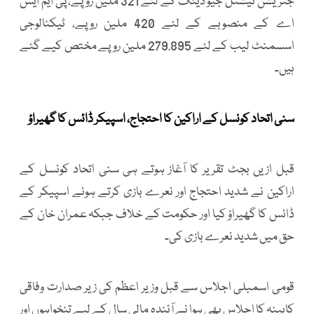
جنریشن نیشنل جیو ڈیٹک کے لئے 321 ملین روپے، پی ایم ایس
اے کے منصوبے کے لئے 420 ملین روپے، ٹیکنالوجی
اسسمنٹ لیب کے لئے 279.895 ملین روپے مختص کیے گئے
ہیں۔
سنی اتحاد کونسل کے اراکین کا احتجاج، اسپیکر ڈائس کا گھیراؤ
قبل ازیں بجٹ تقریر کا آغاز ہوتے ہی سنی اتحاد کونسل کے
اراکین نے شدید احتجاج اور نعرے بازی کرتے ہوئے اسپیکر کے
ڈائس کا گھیراؤ کیا اور حکومت کے خلاف جبکہ عمران خان کے
حق میں شدید نعرے بازی کی۔
قومی اسمبلی اجلاس سے قبل وزیر اعظم کی زیر صدارت وفاقی
کابینہ کا اجلاس بھی ہوا نے آئندہ مالی سال کے لیے تنخواہوں اور