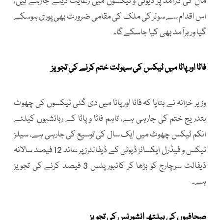
مال کی درآمد پر ڈیوٹی و ٹیکسوں میں رعایت دینے جارہے ہیں،
اس اقدام سے سولر کی ملک کی مقامی ضرورت بھی پوری ہوسکے
گیا ور برآمد بھی کیا جاسکے گا۔
فاٹا اور پاٹا میں ٹیکس کی سہولت ختم کرنے کی تجویز
وزیر خزانہ نے بتایا کہ فاٹا اور پاٹا میں دی گئی ٹیکسوں کی چھوٹ
بتدریج ختم کی جارہی ہے، تاہم فاٹا و پاٹا کے رہائشیوں کیلئے
انکم ٹیکس چھوٹ میں ایک سال کی توسیع کی جارہی ہے، سیلز
ٹیکس و فیڈرل ایکسائز ڈیوٹی کے ڈیفالٹرز پر عائد 12 فیصد سالانہ
ڈیفالٹ سرچارج کو بڑھا کر کائبور پلس 3 فیصد کرنے کی تجویز
ہے۔
صحافیوں کی ہیلتھ انشورنس کی تجویز