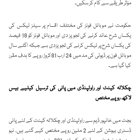
مؤثر طریقے سے کام کر سکیں۔
حکومت نے موبائل فونز کی مختلف اقسام پر سیلز ٹیکس کی
یکساں شرح عائد کرنے کی تجویز دی اور موبائل فونز کو 18 فیصد
کی یکساں شرح پر ٹیکس کرنے کی تجویزدی ہے جبکہ اگلے سال
موبائل فون پر ڈیوٹی کی مد میں 24 ارب 81کروڑ روپے کا ہدف مقرر
کیا گیا ہے۔
چکلالہ کینٹ اور راولپنڈی میں پانی کی ترسیل کیلیے بیس
لاکھ روپے مختص
بجٹ میں خانپور ڈیم سے راولپنڈی اور چکلالہ کینٹ کے لئے پانی
ڈسٹری بیوشن کے لئے 2 ملین روپے مختص کیے گئے ہیں، نیو