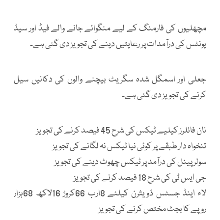
مچھلیوں کی فارمنگ کے لیے منگوائے جانے والے فیڈ اور سیڈ
یونٹس کی درآمدات پر رعایتیں دینے کی تجویز دی گئی ہے۔
جعلی اور اسمگل شدہ سگریٹ بیچنے والوں کی دکانیں سیل
کرنے کی تجویز دی گئی ہے۔
نان فائلرز کیلیے ٹیکس کی شرح 45 فیصد کرنے کی تجویز
تنخواہ دار طبقے پر کوئی نیا ٹیکس نہ لگانے کی تجویز
سولر پینل کی درآمد پر ٹیکس چھوٹ دینے کی تجویز
جی ایس ٹی کی شرح 18 فیصد کرنے کی تجویز
لاء اینڈ جسٹس ڈویثرن کیلئے 8ارب 66کروڑ 16لاکھ 68ہزار
روپے کا بجٹ مختص کرنے کی تجویز