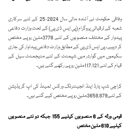
وفاقی حکومت نے آئندہ مالی سال 2024-25 کے لئے سرکاری
شعبہ کے ترقیاتی پروگرام (پی ایس ڈی پی) کے تحت وزارت دفاعی
پیدوار کے مختلف منصوبوں کے لئے 3776ملین روپے مختص
کر دییے۔ پی ایس ڈی پی کے مطابق وزارت دفاعی پیداوار کی جاری
سکیموں میں گواردر میں شپمنٹ کے لئے منیجمنٹ سیل کے
قیام کے لئے 117.121ملین روپے رکھے گئے ہیں۔
کراچی شپ یارڈ اینڈ انجینئرنگ ورکس لمیٹڈ کی اپ گریڈیشن
کے لئے3658.879ملین روپے مختص کیے گئے ہیں۔
قومی ورثہ کے 6 منصوبوں کیلیے 155 جبکہ دو نئے منصوبوں
کیلیے 610 ملین مختص