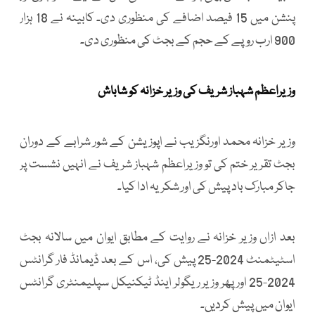
پنشن میں 15 فیصد اضافے کی منظوری دی۔ کابینہ نے 18 ہزار
900 ارب روپے کے حجم کے بجٹ کی منظوری دی۔
وزیراعظم شہباز شریف کی وزیر خزانہ کو شاباش
وزیر خزانہ محمد اورنگزیب نے اپوزیشن کے شور شرابے کے دوران
بجٹ تقریر ختم کی تو وزیراعظم شہباز شریف نے انہیں نشست پر
جاکر مبارک باد پیش کی اور شکریہ ادا کیا۔
بعد ازاں وزیر خزانہ نے روایت کے مطابق ایوان میں سالانہ بجٹ
اسٹیٹمنٹ 2024-25 پیش کی، اس کے بعد ڈیمانڈ فار گرانٹس
2024-25 اور پھر وزیر ریگولر اینڈ ٹیکنیکل سپلیمنٹری گرانٹس
ایوان میں پیش کردیں۔