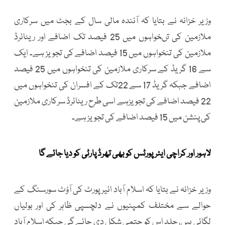
وزیر خزانہ نے بتایا کہ آئندہ مالی سال کے بجٹ میں سرکاری
ملازمین کی تںخواہوں میں 25 فیصد تک اضافے اور ریٹائرڈ
ملازمین کی تنخواہوں میں 15 فیصد اضافے کی تجویز ہے۔ ایک
سے 16 گریڈ کے سرکاری ملازمین کی تنخواہوں میں 25 فیصد
اضافے جبکہ گریڈ 17 سے 22تک کے افسران کی تنخواہوں میں
22 فیصد اضافے کی تجویزہے اسی طرح ریٹائرڈ سرکاری ملازمین
کی پنشن میں 15 فیصد اضافے کی تجویز ہے۔
لاہور اور کراچی ایئرپورٹس کو بھی تھرڈ پارٹی کو دیا جائے گا
وزیر خزانہ نے بتایا کہ اسلام آباد ائیرپورٹ کی آؤٹ سورسنگ کے
حوالے سے مختلف کمپنیوں نے دلچسپی ظاہر کی اور بولیاں
لگائی ہیں، جلد اس کو حتمی شکل دی جائے گی جبکہ اسلام آباد