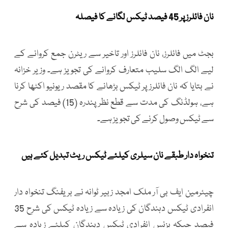
نان فائلرز پر 45 فیصد ٹیکس لگانے کا فیصلہ
بجٹ میں فائلرز، نان فائلرز اور تاخیر سے ریٹرن جمع کروانے کے
لیے الگ الگ سلیب متعارف کروانے کی تجویز ہے۔ وزیر خزانہ
نے بتایا کہ نان فائلرز پر ٹیکس بڑھانے کا مقصد ریونیو اکٹھا کرنا
ہے، ہولڈنگ کی مدت سے قطع نظر پندرہ (15) فیصد کی شرح
سے ٹیکس وصول کرنے کی تجویز ہے۔
تنخواہ دار طبقے نان سیلری کیلئے ٹیکس ریٹ تبدیل کئے ہیں
چیئرمین ایف بی آر ملک امجد زبیر ٹوانہ نے بریفنگ تنخواہ دار
انفرادی ٹیکس دہندگان کی زیادہ سے زیادہ ٹیکس کی شرح 35
فیصد جبکہ بزنس انفرادی ٹیکس دہندگان کیلئے زیادہ سے