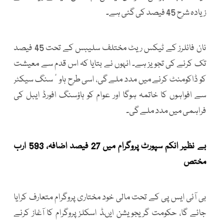
زیادہ شرح 45 فیصد کی گئی ہے۔
نان فائلرز کے ٹیکس ریٹ مختلف سلیبس کے تحت 45 فیصد
تک کرنے کی تجویز ہے۔ انہوں نے بتایا کہ اس قدم سے معیشت
کو ڈاکومنٹ کرنے میں مدد ملے گی، اسی طرح ہاوٴسنگ سیکٹر
سے افواہوں کا خاتمہ ہوگا اور عوام کو ہاؤسنگ افورڈ ایبل کی
فراہمی میں مدد ملے گی۔
بے نظیر انکم سپورٹ پروگرام میں 27 فیصد اضافہ، 593 ارب
مختص
بی آئی ایس پی کے تحت مالی خود مختاری پروگرام متعارف کرایا
جائے گا، حکومت گریجویشن ایںڈ اسکلز پروگرام کا آغاز کرنے