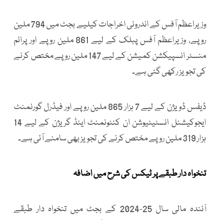
وزیراعظم آفس کے اندرونی اخراجات کیلیے بجٹ میں 794 ملین
روپے، وزیراعظم آفس پبلک کے لیے 861 ملین روپے اور پرائم
منسٹر انسپیکشن کمیشن کے لیے 147 ملین روپے مختص کرنے
کی تجویز رکھی گئی ہے۔
ڈیفس ڈویژن کے لیے 7 ہزار 865 ملین روپے اور فیڈرل گورنمنٹ
ایجوکیشنل انسٹیٹیوشن ان کنٹونمنٹ اینڈ گریژن کے لیے 14
ہزار 319 ملین روپے مختص کرنے کی تجویز بھی سامنے آئی ہے۔
تنخواہ دار طبقے پر ٹیکس کی شرح میں اضافہ
آئندہ مالی سال 25-2024 کے بجٹ میں تنخواہ دار طبقے