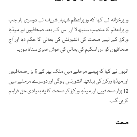
وزیرخزانہ نے کہا کہ وزیراعظم شہباز شریف نے دوسری بار جب
وزیراعظم کا منصب سنبھالا اور اس کے بعد صحافیوں اور میڈیا
ورکرز کے لیے صحت کی انشورنش کی بحالی کا حکم دیا اور آج
صحافیوں کو اس اسکیم کی بحالی کی خوش خبری سناتا ہوں۔
انہوں نے کہا کہ پہلے مرحلے میں ملک بھر کے 5 ہزار صحافیوں
اور میڈیا ورکرز کی ہیلتھ انشورنس ہوگی اور دوسرے مرحلے میں
10 ہزار صحافیوں اور میڈیا ورکرز کو صحت کا یہ بنیادی حق فراہم
کریں گے۔
صحت