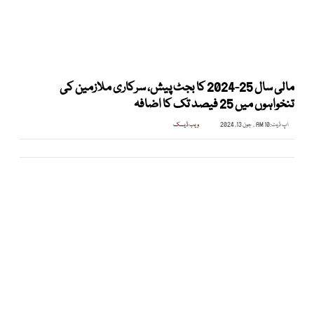
مالی سال 25-2024 کا بجٹ پیش، سرکاری ملازمین کی
تنخواہوں میں 25 فیصد تک کا اضافہ
اپ ڈیٹ:
10 AM , جون 13, 2024
ویب ڈیسک