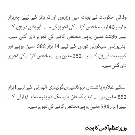
وفاقی حکومت نے بجٹ میں وزارتوں اور ڈویژنز کے لیے چارہزار
چارسو 43 ارب مختص کرنے کی تجویز کی ہے۔ ایویشن ڈویژن کے
لیے 4485 ملین روپے مختص کرنے کی تجویز دی گئی ہے۔
ایئرپورٹس سیکورٹی فورس کے لیے 14 ہزار 383 ملین روپے اور
کیبینٹ ڈویژن کے لیے 352 ملین روپے مختص کرنے کی تجویز
دی گئی ہے۔
اسکے علاوہ پاکستان نیوکلئیر ریگولیٹری اتھارٹی کے لیے 1ہزار
862 ملین روپے، نیا پاکستان ہاوسنگ ڈویلپمنٹ اتھارٹی کے
لیے 1 ہزار 564 ملین روپے مختص کرنے کی تجویز ہے۔
وزیراعظم آفس کا بجٹ