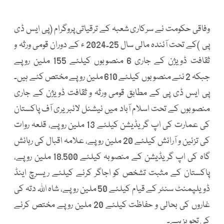
وفاقی حکومت نے سرکاری شعبہ کے ترقیاتی پروگرام (پی ایس ڈی
پی )کے تحت آئندہ مالی سال 25۔2024 ء کے دوران قومی ورثہ و
ثقافت ڈویژن کے جاری 6 منصوبوں کیلئے 155 ملین روپے
جبکہ 2 نئے منصوبوں کیلئے 610 ملین روپے مختص کئے ہیں۔
پی ایس ڈی پی کے مطابق قومی ورثہ و ثقافت ڈویژن کے جاری
منصوبوں کے تحت اسلام آباد میں نیشنل لائبریری آف پاکستان
کی عمارت کی اپ گریڈیشن کیلئے 13 ملین روپے، قلعہ روات
کی تزئین و آرائش کیلئے 20 ملین روپے، علامہ اقبال کی رہائش
گاہ کی اپ گریڈیشن کے منصوبہ کیلئے 18.500 ملین روپے،
پاکستان کے مثبت تشخص کو اجاگر کرنے کیلئے ریسرچ اینڈ
ڈویلپمنٹ سنٹر کے قیام کیلئے 50 ملین روپے، شاہ اللہ دتہ کی
غاروں کی بحالی و حفاظت کیلئے 20 ملین روپے مختص کرنے
کی تجویز ہے۔