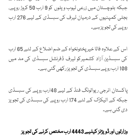
جبکہ بلوچستان میں زرعی ٹیوب ویلوں کو 9 ارب 50 کروڑ روپے،
بجلی کمپنیوں کے درمیان ٹیرف کی سبسڈی کے لیے 276 ارب
روپے کی تجویز ہے۔
اس کے علاوہ فاٹا خیرپختونخواہ کے ضم اضلاع کے لئے 65 ارب
کی سبسڈیز، آزاد کشمیرکو ٹیرف ڈفرنشل سبسڈی کی مد میں
108 ارب روپے سبسڈی کی تجویز رکھی گئی ہے۔
پاکستان انرجی ریوالونگ فنڈ کے لیے 48ارب روپے کی سبسڈی
جبکہ کے الیکڑک کے لئے 174 ارب روپے کی سبسڈی کی تجویز
دی گئی ہے۔
وزارتوں اور ڈویژنز کیلیے 4443 ارب مختص کرنے کی تجویز