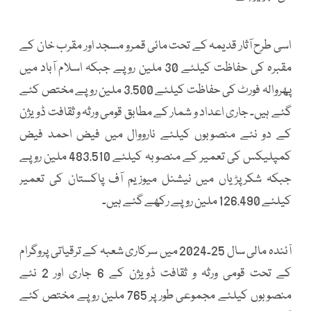
اسی طرح آثار قدیمہ کے تحت مائی قمرو مسجد اور مقرب خان کے
مقبرہ کی حفاظت کیلئے 30 ملین روپے جبکہ اسلام آباد میں
پھروالہ فورٹ کی حفاظت کیلئے 3.500 ملین روپے مختص کئے
گئے ہیں۔ جاری اعداد و شمار کے مطابق قومی ورثہ و ثقافت ڈویژن
کے دو نئے منصوبوں کیلئے نارووال میں فیض احمد فیض
کمپلیکس کی تعمیر کے منصوبہ کیلئے 483.510 ملین روپے
جبکہ شکرپڑیاں میں نیشنل میوزیم آف پاکستان کی تعمیر
کیلئے 126.490 ملین روپے رکھے گئے ہیں۔
آئندہ مالی سال 25۔2024 میں سرکاری شعبہ کے ترقیاتی پروگرام
کے تحت قومی ورثہ و ثقافت ڈویژن کے 6 جاری اور 2 نئے
منصوبوں کیلئے مجموعی طور پر 765 ملین روپے مختص کئے