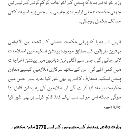
وزیر خزانہ نے بتایا کہ پنشن کے اخراجات کو کم کرنے کے لیے تین
جہتی حکمت عملی ترتیب دی جارہی ہے جس پر مشاورت کافی
حد تک مکمل ہوچکی۔
انہوں نے بتایا کہ پہلی حکمت عملی کے تحت بین الاقوامی
بہترین طریقوں کے مطابق موجودہ پینشن اسکیم میں اصلاحات
لائی جائیں گی، جس سے اگلی تین دہائیوں میں پینشن اخراجات
میں کمی آئے گی، اس کے ساتھ سرکاری ملازمین کیلیے معاون
پنشن اسکیم متعارف کرانے پر بھی غور کیا جارہا ہے، جس میں
حکومت ہر ماہ ادا کرے گی اور ملازمین کی یہ پنشن قابل ادا
ہوگی جبکہ اس حوالے سے ایک فنڈ قائم کرنے پر بھی غور کیا
جارہا ہے۔
وزارت دفاعی پیداوار کے منصوبوں کے لیے 3776 ملین مختص