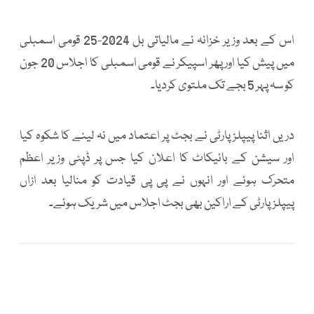
اس کے بعد وزیر خزانہ نے مالیاتی بل 2024-25 قومی اسمبلی
میں پیش کیا اور پھر اسپیکر نے قومی اسمبلی کا اجلاس 20 جون
کو سہ پہر 5 بجے تک ملتوی کردیا۔
دریں اثنا پیپلز پارٹی نے بجٹ پر اعتماد میں نہ لینے کا شکوہ کیا
اور سیشن کے بائیکاٹ کا اعلان کیا جس پر ڈپٹی وزیر اعظم
متحرک ہوئے اور انہوں نے پی پی قیادت کو منالیا بعد ازاں
پیپلزپارٹی کے اراکین بھی بجٹ اجلاس میں شریک ہوئے۔