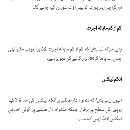
اور کراچی ایئرپورٹ کو بھی آؤٹ سورس کیا جائے گا۔
کم از کم ماہانہ اجرت
وزیر خزانہ نے بتایا کہ کم از کم ماہانہ اجرت 32 ہزار روپے مقرر تھی
جس اب بڑھا کر 36 ہزار کرنے کی تجویز ہے۔
انکم ٹیکس
انہوں ںے بتایا کہ تنخواہ دار طبقے پر انکم ٹیکس کی حد 6 لاکھ
روپے کی سطح پر برقرار جبکہ تنخواہ دار طبقے پر کوئی اضافی
ٹیکس نافذ نہیں کیا ہے۔