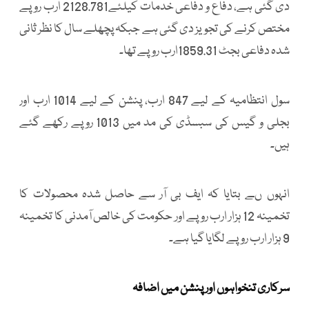
دی گئی ہے، دفاع و دفاعی خدمات کیلئے2128.781 ارب روپے
مختص کرنے کی تجویز دی گئی ہے جبکہ پچھلے سال کا نظر ثانی
شدہ دفاعی بجٹ 1859.31ارب روپے تھا۔
سول انتظامیہ کے لیے 847 ارب، پنشن کے لیے 1014 ارب اور
بجلی و گیس کی سبسڈی کی مد میں 1013 روپے رکھے گئے
ہیں۔
انہوں ںے بتایا کہ ایف بی آر سے حاصل شدہ محصولات کا
تخمینہ 12 ہزار ارب روپے اور حکومت کی خالص آمدنی کا تخمینہ
9 ہزار ارب روپے لگایا گیا ہے۔
سرکاری تنخواہوں اور پنشن میں اضافہ