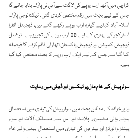
کراچی میں آٹھ ارب روپے کی لاگت سے آئی ٹی پارک بنایا جائے گا
جس کے لیے بجٹ میں رقم مختص کردی گئی۔ ٹیکنالوجی پارک
اسلام آباد کیلیے گیارہ ارب روپے رکھے گئے ہیں، ڈیجیٹل انفرا
اسٹرکچر کی بہتری کے لیے 20 ارب روپے کی تجویز ہے۔ نیشنل
ڈیجیٹل کمیشن اور ڈیجیٹل پاکستان اتھارٹی قائم کرنے کا فیصلہ
کیا گیا ہے جس کے لیے ایک ارب روپے کا بجٹ مختص کیا گیا
ہے۔
سولر پینل کے خام مال پر ٹیکسوں اور ڈیوٹی میں رعایت
وزیر خزانہ کے مطابق بجٹ میں سولر پینل کی تیاری میں استعمال
ہونے والی مشینری، پلانٹ اور اس سے منسلک آلات اور سولر
پینلز و انورٹرز اور بیٹریوں کی تیاری میں استعمال ہونے والے خام