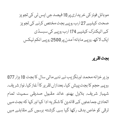
موبائل فونز کی خریداری پر 18 فیصد جی ایس ٹی کی تجویز
صحت کیلیے 27 ارب روپے بجٹ مختص کرنے کی تجویز
کے الیکٹرک کیلیے 174 ارب روپے کی سبسڈی
ایک لاکھ روپے ماہانہ آمدن پر 2500 روپے انکم ٹیکس
بجٹ تقریر
وزیر خزانہ محمد اورنگزیب نے نئے مالی سال کا بجٹ 18 ہزار 877
روپے حجم کا بجٹ پیش کیا۔ بعدازاں تقریر کا آغاز کیا، نواز شریف،
شہباز شریف، بلاول بھٹو، خالد مقبول صدیقی سمیت تمام
اتحادی جماعتوں کے قائدین کا شکریہ ادا کیا اور کہا کہ بجٹ میں
ترقی کو خاص ہدف رکھا گیا ہے، گزشتہ برسوں کے مقابلے میں