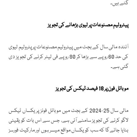
گئے ہیں۔
پیٹرولیم مصنوعات پر لیوی بڑھانے کی تجویز
آئندہ مالی سال کے بجٹ میں پیٹرولیم مصنوعات پر پٹرولیم لیوی
کی حد 60 روپے سے بڑھا کر 80 روپے فی لیٹر کرنے کی تجویز دی
گئی ہے۔
موبائل فون پر 18 فیصد ٹیکس کی تجویز
مالی سال 25-2024 کے بجٹ میں موبائل فونز پر یکساں ٹیکس
لاگو کرنے کی تجویز سامنے آئی ہے، جس سے اس بات کو یقینی
بنایا جائے گا کہ سب کو یکساں مواقع میسر ہوں اور مارکیٹ فورسز