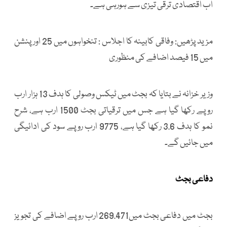
اب اقتصادی ترقی تیزی سے ہورہی ہے۔
مزید پڑھیں: وفاقی کابینہ کا اجلاس : تنخواہوں میں 25 اور پنشن
میں 15 فیصد اضافے کی منظوری
وزیر خزانہ نے بتایا کہ بجٹ میں ٹیکس وصولی کا ہدف 13 ہزار ارب
روپے رکھا گیا ہے جس میں ترقیاتی بجٹ 1500 ارب ہے، شرح
نمو کا ہدف 3.6 رکھا گیا ہے، 9775 ارب روپے سود کی ادائیگی
میں جائیں گے۔
دفاعی بجٹ
بجٹ میں دفاعی بجٹ میں269.471 ارب روپے اضافے کی تجویز