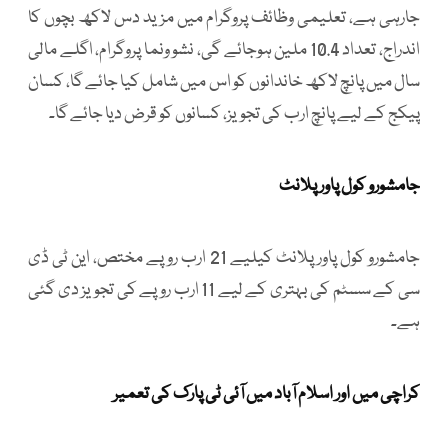
جارہی ہے، تعلیمی وظائف پروگرام میں مزید دس لاکھ بچوں کا
اندراج، تعداد 10.4 ملین ہوجائے گی، نشو ونما پروگرام، اگلے مالی
سال میں پانچ لاکھ خاندانوں کو اس میں شامل کیا جائے گا، کسان
پیکج کے لیے پانچ ارب کی تجویز، کسانوں کو قرض دیا جائے گا۔
جامشورو کول پاور پلانٹ
جامشورو کول پاور پلانٹ کیلیے 21 ارب روپے مختص، این ٹی ڈی
سی کے سسٹم کی بہتری کے لیے 11 ارب روپے کی تجویز دی گئی
ہے۔
کراچی میں اور اسلام آباد میں آئی ٹی پارک کی تعمیر