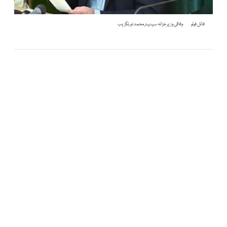
فائل فوٹو
وفاقی وزیر خزانہ سینیٹر محمد اورنگزیب