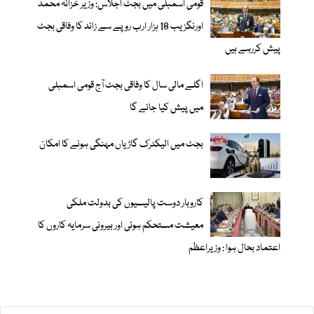
قومی اسمبلی میں بجٹ اجلاس: وزیر خزانہ محمد
اورنگزیب 18 ہزار ارب روپے سے زائد کا وفاقی بجٹ
پیش کررہے ہیں
اگلے مالی سال کا وفاقی بجٹ آج قومی اسمبلی
میں پیش کیا جائے گا
بجٹ میں الیکٹرک گاڑیاں مہنگی ہونے کا امکان
کاروبار دوست پالیسیوں کی بدولت ملکی
معیشت مستحکم ہوئی اور بیرونی سرمایہ کاروں کا
اعتماد بحال ہوا : وزیراعظم