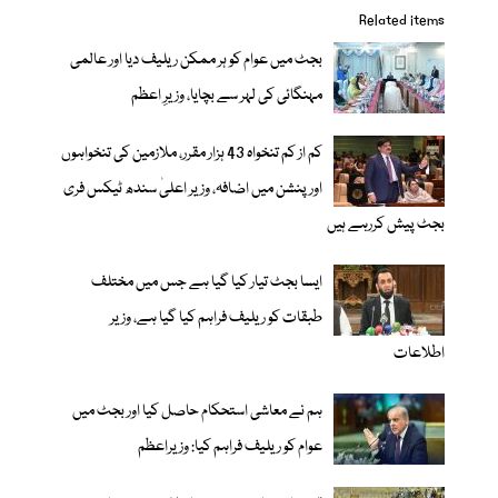
Related items
بجٹ میں عوام کو ہر ممکن ریلیف دیا اور عالمی
مہنگائی کی لہر سے بچایا، وزیرِ اعظم
کم از کم تنخواہ 43 ہزار مقرر، ملازمین کی تنخواہوں
اور پنشن میں اضافہ، وزیر اعلیٰ سندھ ٹیکس فری
بجٹ پیش کررہے ہیں
ایسا بجٹ تیار کیا گیا ہے جس میں مختلف
طبقات کو ریلیف فراہم کیا گیا ہے، وزیر
اطلاعات
ہم نے معاشی استحکام حاصل کیا اور بجٹ میں
عوام کو ریلیف فراہم کیا: وزیراعظم