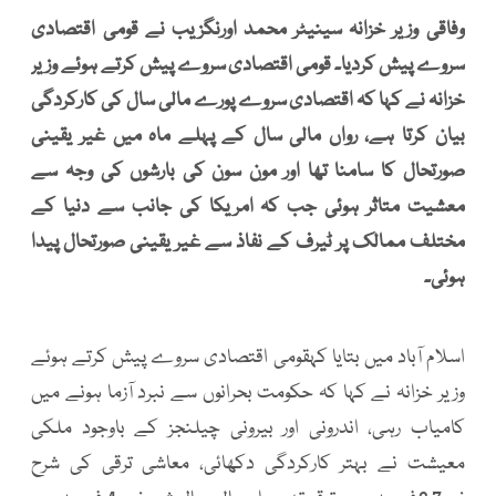
وفاقی وزیر خزانہ سینیٹر محمد اورنگزیب نے قومی اقتصادی
سروے پیش کردیا۔ قومی اقتصادی سروے پیش کرتے ہوئے وزیر
خزانہ نے کہا کہ اقتصادی سروے پورے مالی سال کی کارکردگی
بیان کرتا ہے، رواں مالی سال کے پہلے ماہ میں غیر یقینی
صورتحال کا سامنا تھا اور مون سون کی بارشوں کی وجہ سے
معشیت متاثر ہوئی جب کہ امریکا کی جانب سے دنیا کے
مختلف ممالک پر ٹیرف کے نفاذ سے غیر یقینی صورتحال پیدا
ہوئی۔
اسلام آباد میں بتایا کہقومی اقتصادی سروے پیش کرتے ہوئے
وزیر خزانہ نے کہا کہ حکومت بحرانوں سے نبرد آزما ہونے میں
کامیاب رہی، اندرونی اور بیرونی چیلنجز کے باوجود ملکی
معیشت نے بہتر کارکردگی دکھائی، معاشی ترقی کی شرح