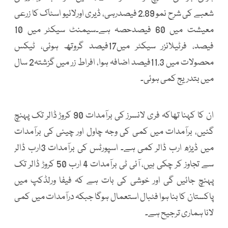
شعبے کی شرح نمو 2.89 فیصدرہی، ڈیری اورلائیو اسٹاک کا زرعی
معیشت میں 60 فیصدحصہ ہے۔سیمنٹ سیکٹر میں 10
فیصد، فرٹیلائزر سیکٹر میں17فیصد گروتھ ہوئی، ٹیکس
محصولات میں 11.3فیصد اضافہ ہوا، افراط زر میں گزشتہ2 سال
میں بتدریج کمی ہوئی۔
ان کا کہنا تھاکہ فری لانسرز کی برآمدات 90 کروڑ ڈالر تک پہنچ
گئیں، برآمدات میں کمی کی وجہ چاول اور چینی کی برآمدات
میں ڈیڑھ ارب ڈالر کمی ہے۔ اسپورٹس کی برآمدات 3ارب ڈالر
سے تجاوز کر چکی ہیں، آئی ٹی برآمدات 4 ارب 50 کروڑ ڈالر تک
پہنچ جائیں گی اور خوشی کی بات ہے کہ فیفا ورلڈکپ میں
پاکستان کا بنا ہوا فٹبال استعمال ہوگا جبکہ درآمدات میں کمی
لانا ہماری ترجیح ہے۔