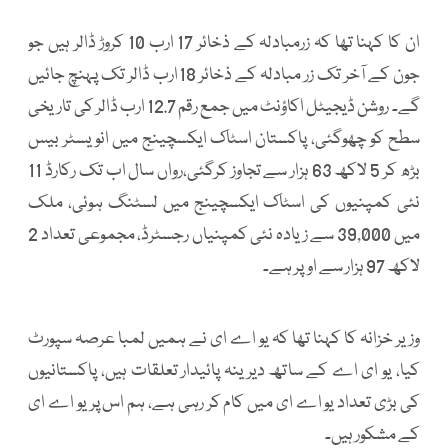
ان کا کہنا تھا کہ زرمبادلہ کے ذخائر 17 ارب 10 کروڑ ڈالر ہیں جو
جون کے آخر تک زر مبادلہ کے ذخائر 18ارب ڈالر تک پہنچ جائیں
گے۔ روشن ڈیجیٹل اکاؤنٹ میں جمع رقم 12.7 ارب ڈالر کی تاریخی
سطح کو چھوگئی، پاکستان اسٹاک ایکسچینج میں انویسٹر بیس
بڑھ کر 5 لاکھ 63 ہزار سے تجاوز کرگئی،رواں سال اب تک رکارڈ 11
نئی کمپنیوں کی اسٹاک ایکسچینج میں لسٹنگ ہوئی، ملک
میں 39,000 سے زیادہ نئی کمپنیاں رجسٹرڈ، مجموعی تعداد 2
لاکھ 97 ہزار سے اوپر ہے۔
وزیر خزانہ کا کہنا تھا کہ یو اے ای نے ہمیں لمبا عرصہ سپورٹ
کیا، یو ای اے کے ساتھ دیرینہ پائیدار تعلقات ہیں، پاکستانیوں
کی بڑی تعداد یو اے ای میں کام کر رہی ہے، ہم اس پر یو اے ای
کے مشکور ہیں۔