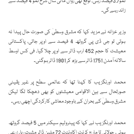
نمو3.7فیصد رہی، توقع تھی رواں مالی سال شرح نمو 4 فیصد سے
زائد رہے گی۔
وزیر خزانہ نے مزید کہا کہ مشرق وسطیٰ کی صورت حال پیدا نہ
ہوتی تو جی ڈی پی گروتھ 4 فیصد سے اوپر جاتی، پاکستانی
معیشت کا حجم 452 ارب ڈالر سے اوپر چلا گیا، فی کس اوسط
سالانہ آمدن 1751 ڈالر سے بڑھ کر 1901 ڈالر ہوگئی۔
محمد اورنگزیب کا کہنا تھا کہ عالمی سطح پر غیر یقینی
صورتحال سے بین الاقوامی معیشتوں کو بھی دھچکا لگا لیکن
مشرق وسطیٰ کے بحران کے باوجود معاشی کارکردگی اچھی رہی۔
محمد اورنگزیب نے کہا کہ پیٹرولیم سیکٹر میں 5 فیصد گروتھ
ہوئی، جولائی تا مارچ کرنٹ اکاوئنٹ 72 ملین ڈالر مثبت رہا، زرعی