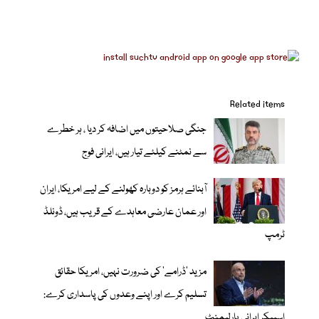
Related items
جنگی صلاحیتوں میں اضافہ کر دیا ، ہر خطرے
سے نمٹنے کیلئے تیار ہیں، ایرانی فوج
آبنائے ہرمز کو دوبارہ کھولنے کے لیے امریکا، ایران
اور عمان عارضی معاہدے کے قریب ہیں، ڈونلڈ
ٹرمپ
مزید 'ڈرامے' کی ضرورت نہیں، امریکا حقائق
تسلیم کرے اور اپنے وعدوں کی پاسداری کرے:
اسپیکر ایرانی پارلیمنٹ