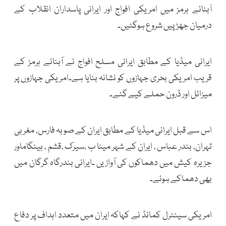
آبنائے ہرمز میں امریکی افواج اور ایرانی پاسداران انقلاب کے
درمیان جھڑپیں شروع ہوگئیں۔
ایرانی میڈیا کے مطابق ایرانی مسلح افواج نے آبنائے ہرمز کے
قریب امریکی بحری جہازوں کو نشانہ بنایا ہے۔امریکی جہازوں پر
میزائل اور ڈرون حملے کیے گئے۔
اس سے قبل ایرانی میڈیا کے مطابق ایران کے صوبہ فارس، مغربی
تہران، بندر عباس ، ایران کے شہر مینا ب ،سیرک ،قشم ، ہینگاماور
جزیرہ کیش میں دھماکوں کی آوازیں ۔ایرانی بندرگاہ گرگان میں
بھی دھماکے ہوئے۔
امریکی سینٹرل کمانڈ نے کہاکہ ایران میں متعدد اہداف پر دفاع