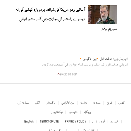
آبنائے ہرمز امریکا کی شرائط پر دوبارہ کھلے گی نہ
دوسرے راستے کی اجازت دیں گے، مشیر ایرانی
سپریم لیڈر
آپ یہاں ہیں:
صفحہ اول
بین الاقوامی
امریکی حملے؛ ایران نے آبنائے ہرمز سے تمام جہازوں کی آمدورفت بند کردی
BACK TO TOP
کھیل
تفریح
صحت
تجارت
بین الاقوامی
پاکستان
لائیو
صفحہ اول
پروگرام
دلچسپ
ٹیکنالوجی
کیریئرز
آر ایس ایس
PRIVACY POLICY
TERMS OF USE
English