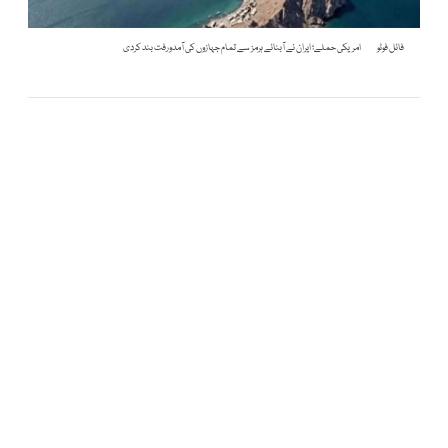
فائل فوٹو
امریکی حملے؛ ایران نے آبنائے ہرمز سے تمام جہازوں کی آمدورفت بند کردی