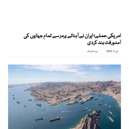
امریکی حملے؛ ایران نے آبنائے ہرمز سے تمام جہازوں کی
آمدورفت بند کردی
جون 11, 2026
ویب ڈیسک