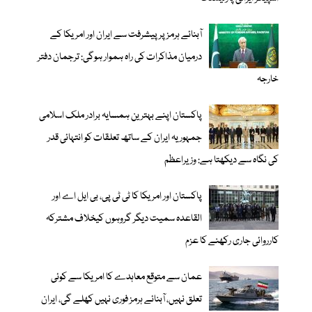
آبنائے ہرمز پر پیشرفت سے ایران اور امریکا کے
درمیان مذاکرات کی راہ ہموار ہوگی: ترجمان دفتر
خارجہ
پاکستان اپنے بہترین ہمسایہ برادر ملک اسلامی
جمہوریہ ایران کے ساتھ تعلقات کو انتہائی قدر
کی نگاہ سے دیکھتا ہے: وزیراعظم
پاکستان اور امریکا کا ٹی ٹی پی، بی ایل اے اور
القاعدہ سمیت دیگر گروہوں کیخلاف مشترکہ
کارروائی جاری رکھنے کا عزم
عمان سے متوقع معاہدے کا امریکا سے کوئی
تعلق نہیں، آبنائے ہرمز فوری نہیں کھلے گی، ایران