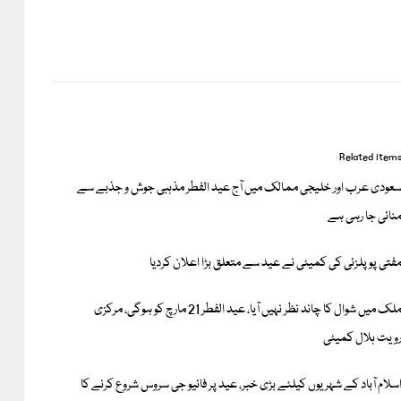
Related item
عودی عرب اور خلیجی ممالک میں آج عید الفطر مذہبی جوش و جذبے سے
نائی جا رہی ہے
فتی پوپلزئی کی کمیٹی نے عید سے متعلق بڑا اعلان کردیا
ملک میں شوال کا چاند نظر نہیں آیا، عید الفطر 21 مارچ کو ہوگی، مرکزی
ویت ہلال کمیٹی
سلام آباد کے شہریوں کیلئے بڑی خبر، عید پر فائیو جی سروس شروع کرنے کا