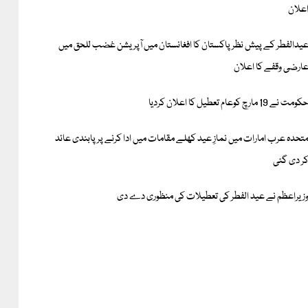
علان
یدالفطر کے پیش نظر پاکستان کا افغانستان میں آپریشن غضب للحق میں
ارضی وقفے کا اعلان
کومت نے 19 مارچ کوعام تعطیل کا اعلان کردیا
تحدہ عرب امارات میں نمازِ عید کھلے مقامات میں ادا کرنے پر پابندی عائد
ر دی گئی
زیراعظم نے عید الفطر کی تعطیلات کی منظوری دے دی