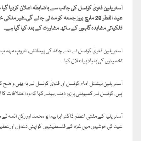
عید الفطر 20 مارچ بروز جمعہ کو منائی جائے گی۔غیر 
فلکیاتی مشاہدہ گاہوں کے ساتھ مشاورت کے بعد کیا گیا ہے۔
آسٹریلین فتویٰ کونسل نے نئے چاند کی پیدائش، غروبِ مہتاب
تخمینوں کی بنیاد پر اعلان کیا۔
آسٹریلین نیشنل امام کونسل اور فتویٰ کونسل نے یہ بھی واضح کی
ہیں، کونسل نے کمیونٹی پر زور دیتے ہوئے کہا کہ وہ اختلافات کا ا
آسٹریلیا کے مفتی اعظم ڈاکٹر ابراہیم ابو محمد اور رکن ائمہ ن
عید کی خوشیوں میں غزہ کے فلسطینیوں کو اپنی دعاؤں اور عطیا