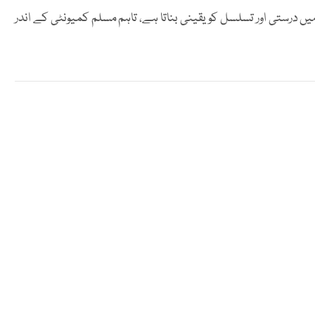
ں درستی اور تسلسل کو یقینی بناتا ہے، تاہم مسلم کمیونٹی کے اندر