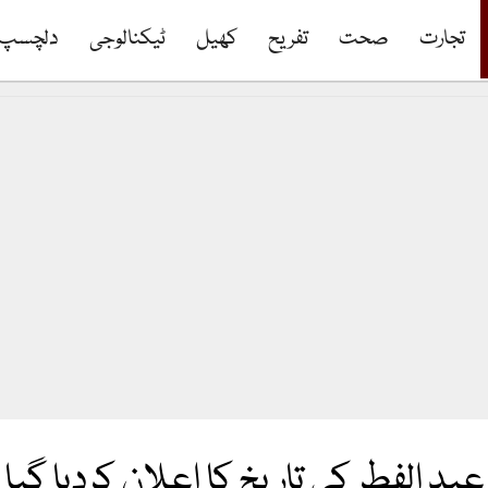
تجارت
صحت
تفریح
کھیل
ٹیکنالوجی
دلچسپ
عید الفطر کی تاریخ کا اعلان کردیا گیا