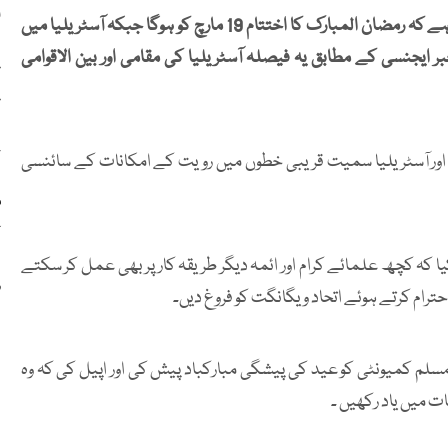
ا
آسٹریلین فتویٰ کونسل کی جانب سے باضابطہ اعلان کردیا گیا ہے کہ رمضان المبارک کا اختتام 19 مارچ کو ہوگا جبکہ آسٹریلیا میں
ملکی خبر ایجنسی کے مطابق یہ فیصلہ آسٹریلیا کی مقامی اور بین الاقوامی
ع
ع
ح
 اور آسٹریلیا سمیت قریبی خطوں میں رویت کے امکانات کے سائنسی
م
ک
ا کہ کچھ علمائے کرام اور ائمہ دیگر طریقہ کار پر بھی عمل کر سکتے
و
حترام کرتے ہوئے اتحاد و یگانگت کو فروغ دیں۔
ے مسلم کمیونٹی کو عید کی پیشگی مبارکباد پیش کی اور اپیل کی کہ وہ
ت میں یاد رکھیں ۔