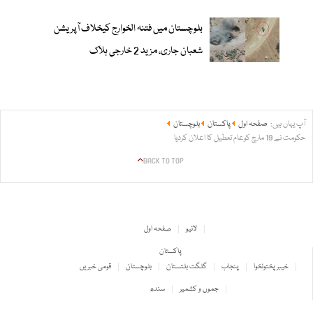
بلوچستان میں فتنہ الخوارج کیخلاف آپریشن
شعبان جاری، مزید 2 خارجی ہلاک
آپ یہاں ہیں:
صفحہ اول
پاکستان
بلوچستان
حکومت نے 19 مارچ کوعام تعطیل کا اعلان کردیا
BACK TO TOP
لائیو
صفحہ اول
پاکستان
خیبر پختونخوا
پنجاب
گلگت بلتستان
بلوچستان
قومی خبریں
جموں و کشمیر
سندھ