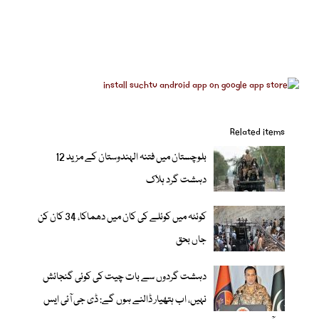
Related items
بلوچستان میں فتنہ الہندوستان کے مزید 12
دہشت گرد ہلاک
کوئٹہ میں کوئلے کی کان میں دھماکا، 34 کان کن
جاں بحق
دہشت گردوں سے بات چیت کی کوئی گنجائش
نہیں، اب ہتھیار ڈالنے ہوں گے: ڈی جی آئی ایس