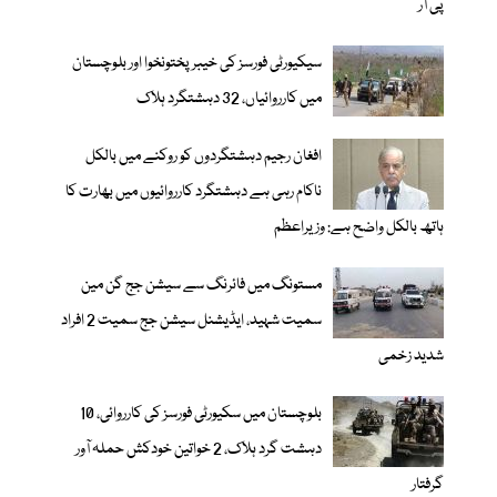
پی آر
سیکیورٹی فورسز کی خیبر پختونخوا اور بلوچستان
میں کارروائیاں، 32 دہشتگرد ہلاک
افغان رجیم دہشتگردوں کو روکنے میں بالکل
ناکام رہی ہے دہشتگرد کارروائیوں میں بھارت کا
ہاتھ بالکل واضح ہے: وزیراعظم
مستونگ میں فائرنگ سے سیشن جج گن مین
سمیت شہید، ایڈیشنل سیشن جج سمیت 2 افراد
شدید زخمی
بلوچستان میں سکیورٹی فورسز کی کارروائی، 10
دہشت گرد ہلاک، 2 خواتین خودکش حملہ آور
گرفتار