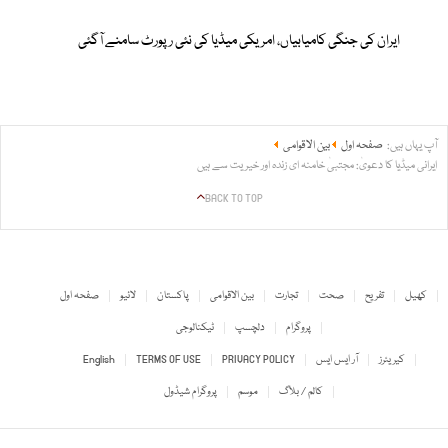
ایران کی جنگی کامیابیاں، امریکی میڈیا کی نئی رپورٹ سامنے آگئی
آپ یہاں ہیں:
صفحہ اول
بین الاقوامی
ایرانی میڈیا کا دعویٰ: مجتبیٰ خامنہ ای زندہ اور خیریت سے ہیں
BACK TO TOP
کھیل
تفریح
صحت
تجارت
بین الاقوامی
پاکستان
لائیو
صفحہ اول
پروگرام
دلچسپ
ٹیکنالوجی
کیریئرز
آر ایس ایس
PRIVACY POLICY
TERMS OF USE
English
کالم / بلاگ
موسم
پروگرام شیڈول