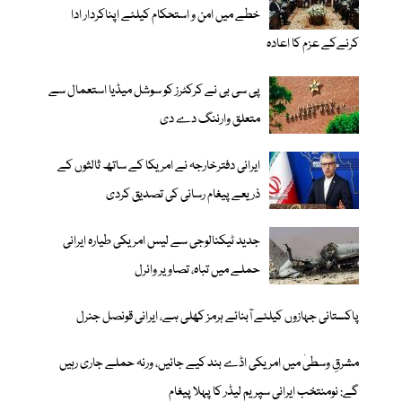
خطے میں امن و استحکام کیلئے اپناکردار ادا
کرنےکے عزم کا اعادہ
پی سی بی نے کرکٹرز کو سوشل میڈیا استعمال سے
متعلق وارننگ دے دی
ایرانی دفترخارجہ نے امریکا کے ساتھ ثالثوں کے
ذریعے پیغام رسانی کی تصدیق کردی
جدید ٹیکنالوجی سے لیس امریکی طیارہ ایرانی
حملے میں تباہ، تصاویر وائرل
پاکستانی جہازوں کیلئے آبنائے ہرمز کھلی ہے، ایرانی قونصل جنرل
مشرقِ وسطیٰ میں امریکی اڈے بند کیے جائیں، ورنہ حملے جاری رہیں
گے: نومنتخب ایرانی سپریم لیڈر کا پہلا پیغام