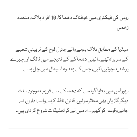
روس کی فیکٹری میں خوفناک دھماکا، 10 افراد ہلاک، متعدد
زخمی
میڈیا کے مطابق ہلاک ہونے والے جنرل فوج کے تربیتی شعبے
کے سربراہ تھے۔ انہیں دھماکے کے نتیجے میں ٹانگ اور چہرے
پر شدید چوٹیں آئیں، جس کے بعد وہ اسپتال میں چل بسے۔
رپورٹس میں بتایا گیا ہے کہ دھماکے سے قریب موجود سات
دیگر گاڑیاں بھی متاثر ہوئیں، قانون نافذ کرنے والے اداروں نے
جائے وقوعہ کو گھیرے میں لے کر تحقیقات شروع کر دی ہیں۔