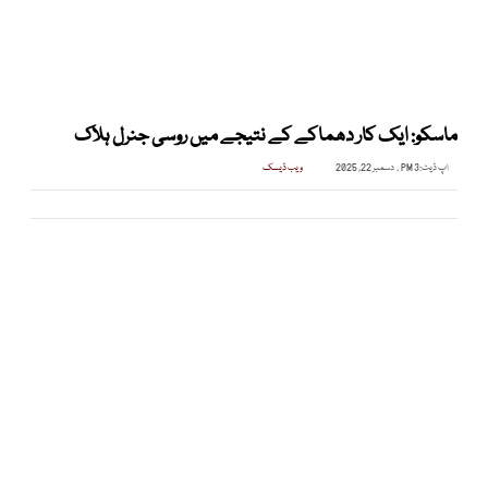
ماسکو: ایک کار دھماکے کے نتیجے میں روسی جنرل ہلاک
اپ ڈیٹ:
3 PM , دسمبر 22, 2025
ویب ڈیسک