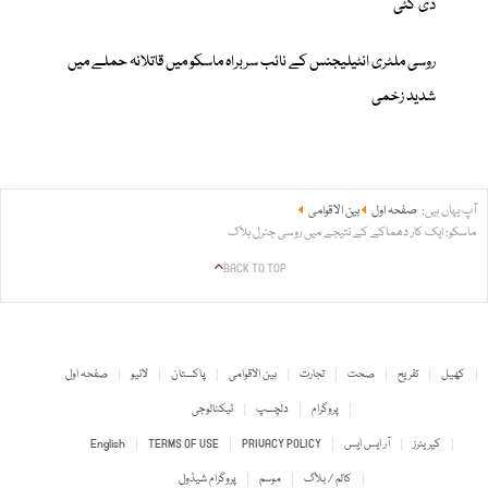
دی گئی
روسی ملٹری انٹیلیجنس کے نائب سربراہ ماسکو میں قاتلانہ حملے میں
شدید زخمی
آپ یہاں ہیں:
صفحہ اول
بین الاقوامی
ماسکو: ایک کار دھماکے کے نتیجے میں روسی جنرل ہلاک
BACK TO TOP
کھیل
تفریح
صحت
تجارت
بین الاقوامی
پاکستان
لائیو
صفحہ اول
پروگرام
دلچسپ
ٹیکنالوجی
کیریئرز
آر ایس ایس
PRIVACY POLICY
TERMS OF USE
English
کالم / بلاگ
موسم
پروگرام شیڈول