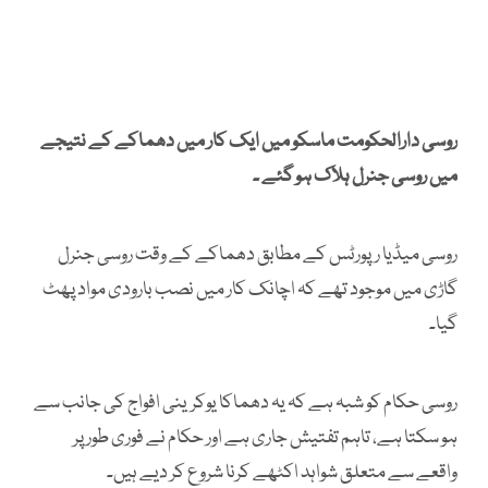
روسی دارالحکومت ماسکو میں ایک کار میں دھماکے کے نتیجے
میں روسی جنرل ہلاک ہو گئے ۔
روسی میڈیا رپورٹس کے مطابق دھماکے کے وقت روسی جنرل
گاڑی میں موجود تھے کہ اچانک کار میں نصب بارودی مواد پھٹ
گیا۔
روسی حکام کو شبہ ہے کہ یہ دھماکا یوکرینی افواج کی جانب سے
ہو سکتا ہے، تاہم تفتیش جاری ہے اور حکام نے فوری طور پر
واقعے سے متعلق شواہد اکٹھے کرنا شروع کر دیے ہیں۔