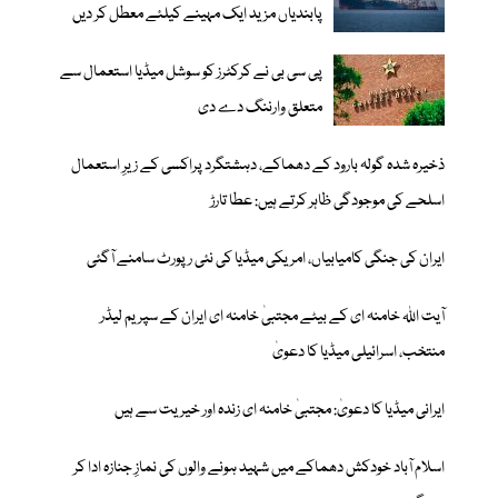
پابندیاں مزید ایک مہینے کیلئے معطل کر دیں
پی سی بی نے کرکٹرز کو سوشل میڈیا استعمال سے
متعلق وارننگ دے دی
ذخیرہ شدہ گولہ بارود کے دھماکے، دہشتگرد پراکسی کے زیرِ استعمال
اسلحے کی موجودگی ظاہر کرتے ہیں: عطا تارڑ
ایران کی جنگی کامیابیاں، امریکی میڈیا کی نئی رپورٹ سامنے آگئی
آیت اللہ خامنہ ای کے بیٹے مجتبیٰ خامنہ ای ایران کے سپریم لیڈر
منتخب، اسرائیلی میڈیا کا دعویٰ
ایرانی میڈیا کا دعویٰ: مجتبیٰ خامنہ ای زندہ اور خیریت سے ہیں
اسلام آباد خودکش دھماکے میں شہید ہونے والوں کی نمازِ جنازہ ادا کر