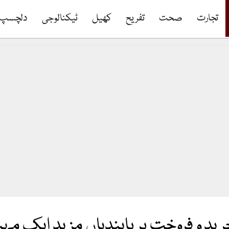
تجارت
صحت
تفریح
کھیل
ٹیکنالوجی
دلچسپ
رید و فروخت پر پابندیاں مزید ایک م