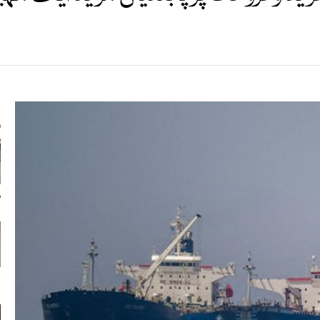
s
ر
ل