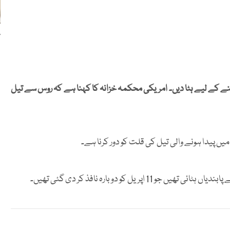
پ
ینے کے لیے ہٹا دیں۔ امریکی محکمہ خزانہ کا کہنا ہے کہ روس سے تیل
میں پیدا ہونے والی تیل کی قلت کو دور کرنا ہے۔
یل کو دوبارہ نافذ کر دی گئی تھیں۔