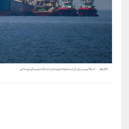
فائل فوٹو
امریکا نے روسی تیل کی خرید و فروخت پر پابندیاں مزید ایک مہینے کے لیے ہٹا دیں