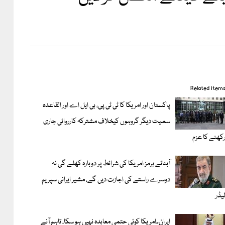
Related item
پاکستان اور امریکا کا ٹی ٹی پی، بی ایل اے اور القاعدہ
سمیت دیگر گروہوں کیخلاف مشترکہ کارروائی جاری
کھنے کا عزم
آبنائے ہرمز امریکا کی شرائط پر دوبارہ کھلے گی نہ
دوسرے راستے کی اجازت دیں گے، مشیر ایرانی سپریم
یڈر
ایران۔امریکا کوئی حتمی معاہدہ نہیں ہو سکا، تاہم آنے