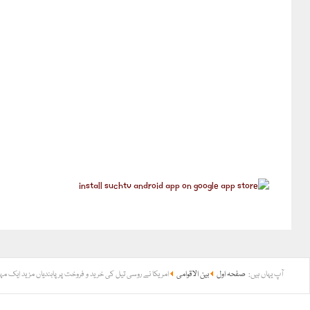
آپ یہاں ہیں:
صفحہ اول
بین الاقوامی
امریکا نے روسی تیل کی خرید و فروخت پر پابندیاں مزید ایک م