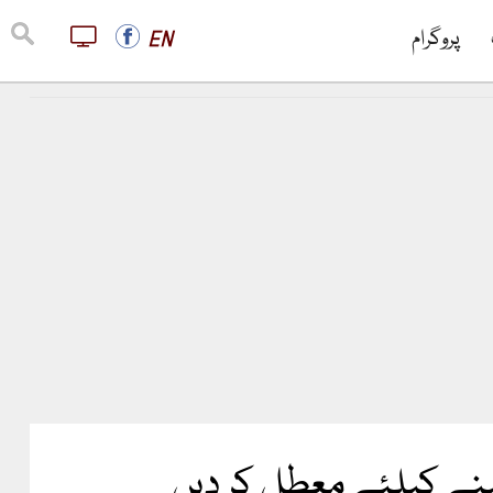
پروگرام
EN
ہینے کیلئے معطل کر دیں