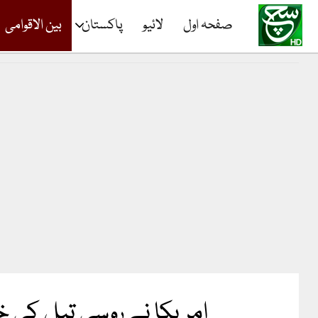
صفحہ اول
لائیو
پاکستان
بین الاقوامی
امریکا نے روسی تیل کی خ