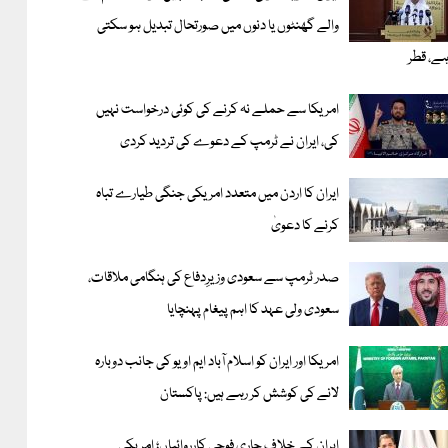
والے گھنٹوں یا دنوں میں صورتحال تبدیل ہو سکتی
ے، قطر
امریکا سے حملے نہ کرنے کی کوئی درخواست نہیں
کی، ایران نے ٹرمپ کے دعوے کی تردید کردی
ایران کا اردن میں متعدد امریکی جنگی طیارے تباہ
کرنے کا دعویٰ
صدر ٹرمپ سے سعودی وزیرِدفاع کی ہنگامی ملاقات،
سعودی ولی عہد کا اہم پیغام پہنچایا
امریکا اور ایران کو اسلام آباد ایم او یو کی جانب دوبارہ
لانے کی کوشش کر رہے ہیں: پاکستان
ایران کے خلاف جاری فوجی کارروائیاں؛ امریکی