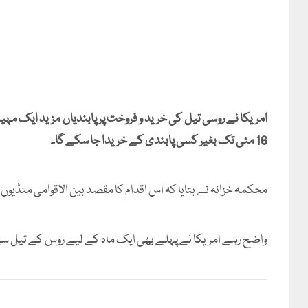
امریکا نے روسی تیل کی خرید و فروخت پر پابندیاں مزید ایک مہ
16 مئی تک بغیر کسی پابندی کے خریدا جا سکے گا۔
محکمہ خزانہ نے بتایا کہ اس اقدام کا مقصد بین الاقوامی منڈیوں 
واضح رہے امریکا نے پہلے بھی ایک ماہ کے لیے روس کے تیل سے پابندیاں ہٹائی تھیں جو 11 اپر