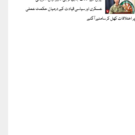
عسکری اور سیاسی قیادت کے درمیان حکمت عملی
ر اختلافات کھل کر سامنے آگئے