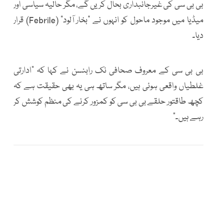
بی بی سی کی غیرجانبداری بحال کریں گے، مگر حالیہ سیاسی اور
میڈیا میں موجود ماحول کو انہوں نے “بخار آلود” (Febrile) قرار
دیا۔
بی بی سی کے معروف صحافی نک رابنسن نے کہا کہ “ادارتی
غلطیاں واقعی ہوئی ہیں، مگر ساتھ ہی یہ بھی حقیقت ہے کہ
کچھ طاقتور حلقے بی بی سی کو کمزور کرنے کی منظم کوشش کر
رہے ہیں۔”