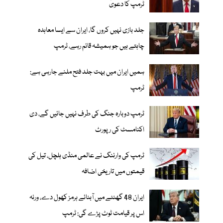
ٹرمپ کا دعویٰ
جلد بازی نہیں کروں گا، ایران سے ایسا معاہدہ
چاہتے ہیں جو ہمیشہ قائم رہے، ٹرمپ
ہمیں ایران میں بہت جلد فتح ملنے جارہی ہے:
ٹرمپ
ٹرمپ دوبارہ جنگ کی طرف نہیں جائیں گے، دی
اکنامسٹ کی رپورٹ
ٹرمپ کی وارننگ نے عالمی منڈی ہلچل، تیل کی
قیمتوں میں تاریخی اضافہ
ایران 48 گھنٹے میں آبنائے ہرمز کھول دے، ورنہ
اس پر قیامت ٹوٹ پڑے گی: ٹرمپ