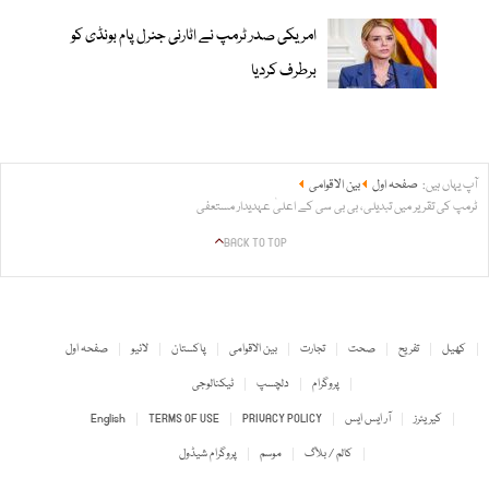
امریکی صدر ٹرمپ نے اٹارنی جنرل پام بونڈی کو
برطرف کردیا
آپ یہاں ہیں:
صفحہ اول
بین الاقوامی
ٹرمپ کی تقریر میں تبدیلی، بی بی سی کے اعلیٰ عہدیدار مستعفی
BACK TO TOP
کھیل
تفریح
صحت
تجارت
بین الاقوامی
پاکستان
لائیو
صفحہ اول
پروگرام
دلچسپ
ٹیکنالوجی
کیریئرز
آر ایس ایس
PRIVACY POLICY
TERMS OF USE
English
کالم / بلاگ
موسم
پروگرام شیڈول