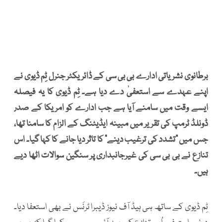
برطانوی نشریاتی ادارے بی بی سی کے ڈائریکٹر جنرل ٹِم ڈیوی نے
اپنے عہدے سے استعفیٰ دے دیا ہے۔ ٹِم ڈیوی کا یہ فیصلہ
ایسے وقت میں سامنے آیا ہے جب ادارے کو امریکا کے صدر
ڈونلڈ ٹرمپ کی تقریر میں مبینہ ایڈیٹنگ کے الزام کا سامنا تھا،
جس میں “تشدد کی ترغیب دینے” کا تاثر دیا جانے کا کہا گیا۔ اس
تنازع نے بی بی سی کی غیرجانبداری پر سنگین سوالات اٹھا دیے
ہیں۔
ٹِم ڈیوی کے ساتھ ہی ہیڈ آف نیوز ڈیبرا ٹرنَس نے بھی استعفا دیا۔