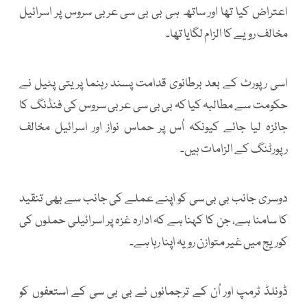
اعتراض کیا تھا اور ساتھ ہی بی بی سی عربی سروس پر اسرائیل
مخالف رویے کا الزام لگایا تھا۔
اسی رپورٹ کے بعد برطانوی قدامت پسند رہنما پریتی پٹیل نے
حکومت سے مطالبہ کیا کہ بی بی سی عربی سروس کی فنڈنگ کا
جائزہ لیا جائے کیونکہ اُس پر حماس نواز اور اسرائیل مخالف
رپورٹنگ کے الزامات ہیں۔
دوسری جانب بی بی سی کو اپنے عملے کی جانب سے بھی تنقید
کا سامنا ہے، جن کا کہنا ہے کہ ادارہ غزہ پر اسرائیلی حملوں کی
کوریج میں غیر متوازن رویہ اپنا رہا ہے۔
ڈونلڈ ٹرمپ اور اُن کے ترجمانوں نے بی بی سی کے استعفوں کو