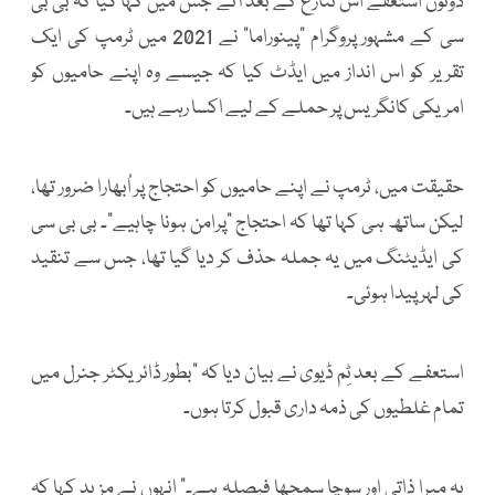
دونوں استعفے اُس تنازع کے بعد آئے جس میں کہا گیا کہ بی بی
سی کے مشہور پروگرام “پینوراما” نے 2021 میں ٹرمپ کی ایک
تقریر کو اس انداز میں ایڈٹ کیا کہ جیسے وہ اپنے حامیوں کو
امریکی کانگریس پر حملے کے لیے اکسا رہے ہیں۔
حقیقت میں، ٹرمپ نے اپنے حامیوں کو احتجاج پر اُبھارا ضرور تھا،
لیکن ساتھ ہی کہا تھا کہ احتجاج “پرامن ہونا چاہیے”۔ بی بی سی
کی ایڈیٹنگ میں یہ جملہ حذف کر دیا گیا تھا، جس سے تنقید
کی لہر پیدا ہوئی۔
استعفے کے بعد ٹِم ڈیوی نے بیان دیا کہ “بطور ڈائریکٹر جنرل میں
تمام غلطیوں کی ذمہ داری قبول کرتا ہوں۔
یہ میرا ذاتی اور سوچا سمجھا فیصلہ ہے۔” انہوں نے مزید کہا کہ