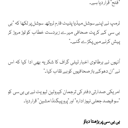
“فتح” قرار دیا ہے۔
ٹرمپ نے اپنے سوشل میڈیا پلیٹ فارم ٹروتھ سوشل پر لکھا کہ “بی
بی سی کے کرپٹ صحافی میرے زبردست خطاب کو توڑ مروڑ کر
پیش کرنے میں پکڑے گئے۔”
اُنہوں نے برطانوی اخبار ٹیلی گراف کا شکریہ بھی ادا کیا کہ اس
نے “ان دھوکے باز صحافیوں کو بے نقاب کیا۔”
امریکی صدارتی دفتر کی ترجمان کیرولین لیویٹ نے بی بی سی کو
“سو فیصد جعلی نیوز ادارہ” اور “پروپیگنڈا مشین” قرار دیا۔
بی بی سی پر بڑھتا دباؤ