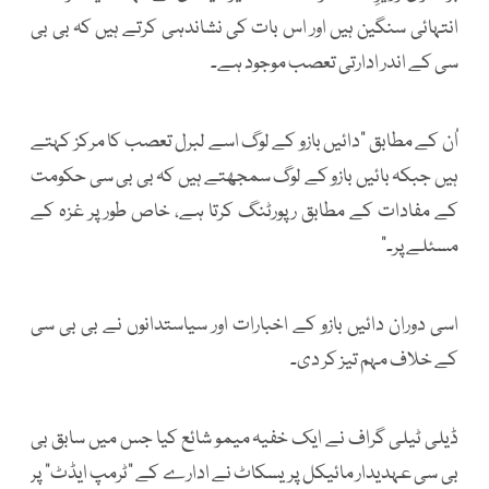
انتہائی سنگین ہیں اور اس بات کی نشاندہی کرتے ہیں کہ بی بی
سی کے اندر ادارتی تعصب موجود ہے۔
اُن کے مطابق “دائیں بازو کے لوگ اسے لبرل تعصب کا مرکز کہتے
ہیں جبکہ بائیں بازو کے لوگ سمجھتے ہیں کہ بی بی سی حکومت
کے مفادات کے مطابق رپورٹنگ کرتا ہے، خاص طور پر غزہ کے
مسئلے پر۔”
اسی دوران دائیں بازو کے اخبارات اور سیاستدانوں نے بی بی سی
کے خلاف مہم تیز کر دی۔
ڈیلی ٹیلی گراف نے ایک خفیہ میمو شائع کیا جس میں سابق بی
بی سی عہدیدار مائیکل پریسکاٹ نے ادارے کے “ٹرمپ ایڈٹ” پر