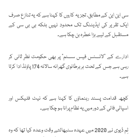
سی این این کے مطابق، تجزیہ کاروں کا کہنا ہے کہ یہ تنازع صرف
ایک تقریر کی ایڈیٹنگ تک محدود نہیں بلکہ بی بی سی کے
مستقبل کے لیے بڑا خطرہ بن چکا ہے۔
ادارے کے “لائسنس فیس سسٹم” پر بھی حکومت نظرِ ثانی کر
رہی ہے جس کے تحت ہر برطانوی گھرانہ سالانہ 174 پاؤنڈ ادا کرتا
ہے۔
کچھ قدامت پسند رہنماؤں کا کہنا ہے کہ نیٹ فلیکس اور
اسپاٹی فائی کے دور میں یہ نظام پرانا ہو چکا ہے۔
ٹِم ڈیوی نے 2020 میں عہدہ سنبھالتے وقت وعدہ کیا تھا کہ وہ