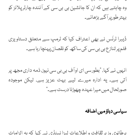
وہ چاہتے ہیں کہ ان کا جانشین بی بی سی کے آئندہ چارٹر پلانز کو
بہتر طور پر آگے بڑھائے۔
ڈیبرا ٹرنَس نے بھی اعتراف کیا کہ ٹرمپ سے متعلق دستاویزی
فلم پر تنازع بی بی سی کی ساکھ کو نقصان پہنچا رہا ہے۔
انہوں نے کہا، “بطور سی ای او آف بی بی سی نیوز، ذمہ داری مجھ پر
آتی ہے۔ یہ ادارہ میرے لیے بہت عزیز ہے، لیکن موجودہ
صورتحال میں میرا عہدہ چھوڑنا درست ہے۔”
سیاسی دباؤ میں اضافہ
برطانوی وزیرِ ثقافت و اطلاعات لیزا نینڈی نے کہا کہ یہ الزامات