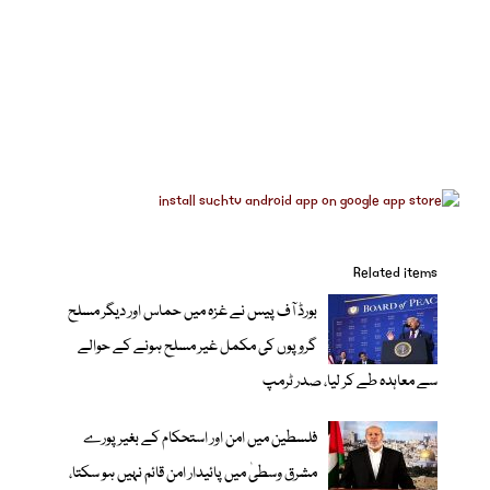
Related items
بورڈ آف پیس نے غزہ میں حماس اور دیگر مسلح
گروپوں کی مکمل غیر مسلح ہونے کے حوالے
سے معاہدہ طے کر لیا، صدر ٹرمپ
فلسطین میں امن اور استحکام کے بغیر پورے
مشرق وسطیٰ میں پائیدار امن قائم نہیں ہو سکتا،