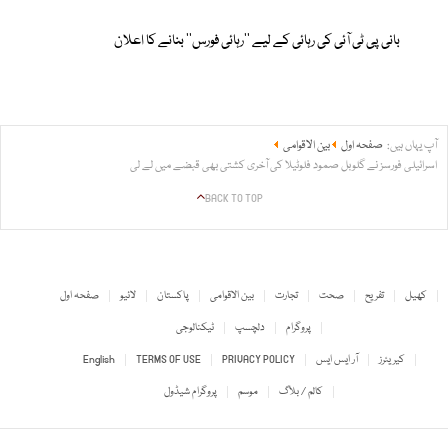
بانی پی ٹی آئی کی رہائی کے لیے ’’رہائی فورس‘‘ بنانے کا اعلان
آپ یہاں ہیں:
صفحہ اول
بین الاقوامی
اسرائیلی فورسز نے گلوبل صمود فلوٹیلا کی آخری کشتی بھی قبضے میں لے لی
BACK TO TOP
کھیل
تفریح
صحت
تجارت
بین الاقوامی
پاکستان
لائیو
صفحہ اول
پروگرام
دلچسپ
ٹیکنالوجی
کیریئرز
آر ایس ایس
PRIVACY POLICY
TERMS OF USE
English
کالم / بلاگ
موسم
پروگرام شیڈول