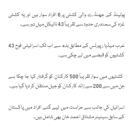
پولینڈ کے جھنڈے والی کشتی پر 6 افراد سوار ہیں اور یہ کشتی
غزہ کی سمندری حدود سے تقریباً 43 ناٹیکل میل دور ہے۔
عرب میڈیا رپورٹس کے مطابق بدھ سے اب تک اسرائیلی فوج 43
کشتیوں کو قبضے میں لے چکی ہے۔
کشتیوں میں سوار تقریباً 500 کارکنان کو گرفتار کیا جا چکا ہے
جن میں سے 200 سے زائد کارکنان کو جیل منتقل کر دیا گیا ہے۔
اسرائیل کی جانب سے حراست میں لیے گئے افراد میں پاکستان
کے سابق سینیٹر مشتاق احمد خان بھی شامل ہیں۔