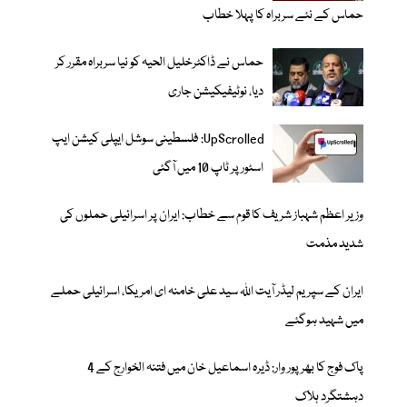
حماس کے نئے سربراہ کا پہلا خطاب
حماس نے ڈاکٹرخلیل الحیہ کو نیا سربراہ مقرر کر
دیا، نوٹیفیکیشن جاری
UpScrolled: فلسطینی سوشل ایپلی کیشن ایپ
اسٹور پر ٹاپ 10 میں آگئی
وزیر اعظم شہباز شریف کا قوم سے خطاب: ایران پر اسرائیلی حملوں کی
شدید مذمت
ایران کے سپریم لیڈر آیت اللہ سید علی خامنہ ای امریکا، اسرائیلی حملے
میں شہید ہوگئے
پاک فوج کا بھرپور وار: ڈیرہ اسماعیل خان میں فتنہ الخوارج کے 4
دہشتگرد ہلاک