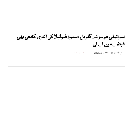
اسرائیلی فورسز نے گلوبل صمود فلوٹیلا کی آخری کشتی بھی
قبضے میں لے لی
اپ ڈیٹ:
1 PM , اکتوبر 3, 2025
ویب ڈیسک