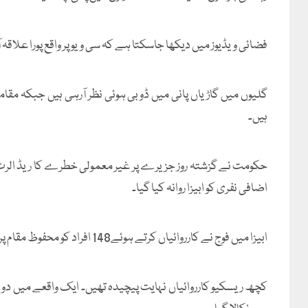
فضائی ویڈیوز میں دیکھا جاسکتا ہے کہ سی ویو پر واقع پورا علاقہ آ
گلیوں میں گاڑیاں پانی میں ڈوبی ہوئی نظر آرہی ہیں جبکہ مقا
ہیں۔
حکومت نے گزشتہ روز جزیرے پر غیر معمولی خطرے کا ریڈ الرٹ جاری
اضافی نفری کو ابیزا روانہ کیا گیا۔
ابیزا میں فوج نے کارروائیاں کرتے ہوئے148 افراد کو محفوظ مقام پر منتقل کیا۔
کچھ ریسکیو کارروائیاں نہایت پیچیدہ تھیں۔ ایک واقعے میں دو مر