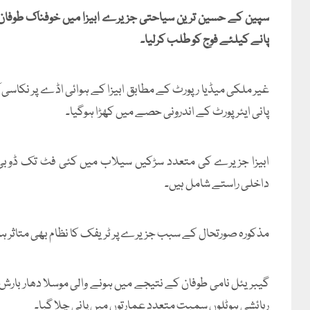
سپین کے حسین ترین سیاحتی جزیرے ابیزا میں خوفناک طوفان ا
پانے کیلئے فوج کو طلب کرلیا۔
غیر ملکی میڈیا رپورٹ کے مطابق ابیزا کے ہوائی اڈے پر نکاسی
پانی ایئرپورٹ کے اندرونی حصے میں کھڑا ہوگیا۔
ابیزا جزیرے کی متعدد سڑکیں سیلاب میں کئی فٹ تک ڈوبی 
داخلی راستے شامل ہیں۔
مذکورہ صورتحال کے سبب جزیرے پر ٹریفک کا نظام بھی متاثر ہو
گیبریئل نامی طوفان کے نتیجے میں ہونے والی موسلا دھار بارش کے 
رہائشی ہوٹلوں سمیت متعدد عمارتوں میں پانی چلا گیا۔