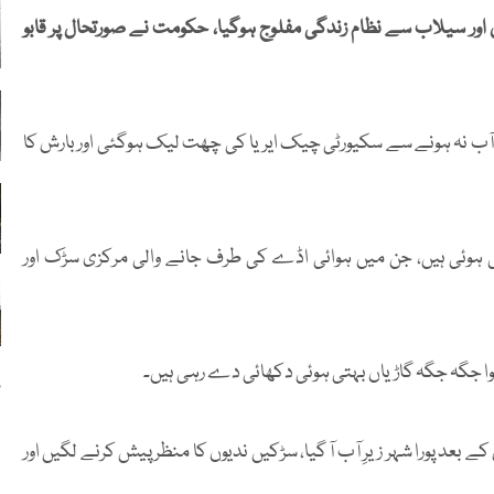
ور سیلاب سے نظام زندگی مفلوج ہوگیا، حکومت نے صورتحال پر قابو
 آب نہ ہونے سے سکیورٹی چیک ایریا کی چھت لیک ہوگئی اور بارش کا
ہوئی ہیں، جن میں ہوائی اڈے کی طرف جانے والی مرکزی سڑک اور
ا جگہ جگہ گاڑیاں بہتی ہوئی دکھائی دے رہی ہیں۔
ب
بعد پورا شہر زیرِ آب آ گیا، سڑکیں ندیوں کا منظر پیش کرنے لگیں اور