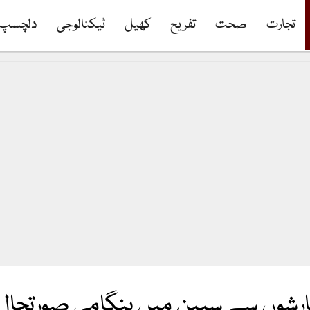
تجارت
صحت
تفریح
کھیل
ٹیکنالوجی
دلچسپ
بارشوں سے سپین میں ہنگامی صورتحال