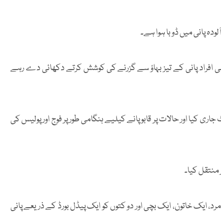
لودہ پانی میں ڈوبا ہوا ہے۔
می افراد پانی کے تیز بہاؤ سے گزرنے کی کوشش کرتے دکھائی دے رہے
 کیا اور حالات پر قابو پانے کیلیے ہنگامی طور پر فوج اور پولیس کی
د، ایک خاتون، ایک بچی اور دو کتوں کو ایک پیڈل بورڈ کے ذریعے پانی