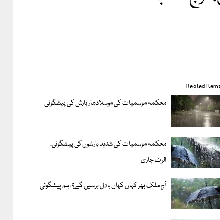
Related item
محکمہ موسمیات کی موسلادھار بارش کی پیشگوئی
محکمہ موسمیات کی شدید بارشوں کی پیشگوئی،
الرٹ جاری
آج ملک بھر کہاں کہاں بادل برسیں گے؟ اہم پیشگوئی